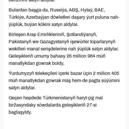
Bulardan başga-da, Russiýa, ABŞ, Hytaý, BAE,
Türkiýe, Azerbaýjan döwletleri daşary ýurt puluna nah-
ýüplük, buýan kökini satyn aldylar.
Birleşen Arap Emirlikleriniň, Şotlandiýanyň,
Pakistanyň we Gazagystanyň işewürler toparlarynyň
wekilleri manat serişdelerine nah ýüplük satyn aldylar.
Geleşikleriň umumy bahasy 26 million 984 müň
manatlykdan gowrak boldy.
Ýurdumyzyň telekeçileri içerki bazar üçin 2 million 405
müň manatlykdan gowrak mäş hem-de pagta süýümini
satyn aldylar.
Geçen hepdede Türkmenistanyň haryt-çig mal
biržasyndaky söwdalarda geleşikleriň 27-si
baglaşyldy.