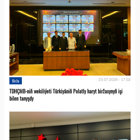
23.07.2026 - 17:02
Birža
TDHÇMB-niň wekiliýeti Türkiyäniň Polatly haryt biržasynyň işi
bilen tanyşdy