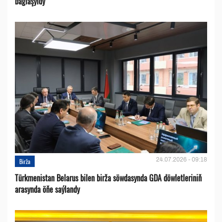
baglaşyldy
24.07.2026 - 09:18
Birža
Türkmenistan Belarus bilen birža söwdasynda GDA döwletleriniň
arasynda öňe saýlandy