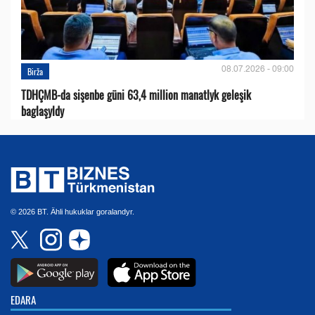
08.07.2026 - 09:00
Birža
TDHÇMB-da sişenbe güni 63,4 million manatlyk geleşik
baglaşyldy
© 2026 BT. Ähli hukuklar goralandyr.
EDARA