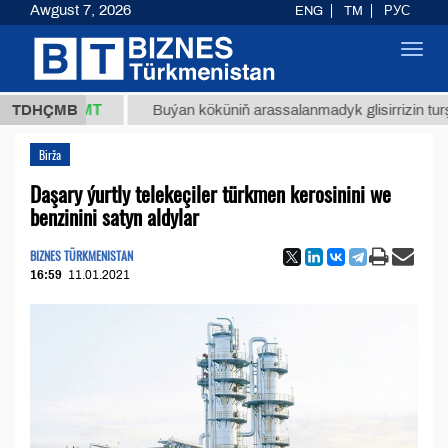
Awgust 7, 2026
ENG
TM
РУС
Toggl
navig
7,8 ТМТ
TDHÇMB
Buýan köküniň arassalanmadyk glisirrizin turşusy (t.
Birža
Daşary ýurtly telekeçiler türkmen kerosinini we
benzinini satyn aldylar
BIZNES TÜRKMENISTAN
16:59
11.01.2021