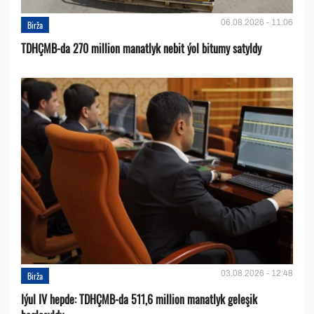
06.08.2026 - 11:06
Birža
TDHÇMB-da 270 million manatlyk nebit ýol bitumy satyldy
03.08.2026 - 12:48
Birža
Iýul IV hepde: TDHÇMB-da 511,6 million manatlyk geleşik