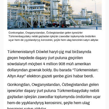
Gonkongdan, Owganystandan, Özbegistandan gelen işewürler
Türkmenbaşydaky nebiti gaýtadan işleýän zawodlar toplumynda öndürilen
uçar hem-de yşyklandyryş kerosinini, şeýle hem ulag benzinini satyn aldylar.
Türkmenistanyň Döwlet haryt-çig mal biržasynda
geçen hepdede daşary ýurt puluna geçirilen
söwdalaryň möçberi 4 million 908 müň amerikan
dollaryndan gowrak boldy. Bu barada “Türkmenistan:
Altyn Asyr” elektron gazeti şenbe güni habar berdi.
Gonkongdan, Owganystandan, Özbegistandan gelen
işewürler daşary ýurt puluna Türkmenbaşydaky nebiti
gaýtadan işleýän zawodlar toplumynda öndürilen uçar
hem-de yşyklandyryş kerosinini, şeýle hem ulag
benzinini satyn aldylar.