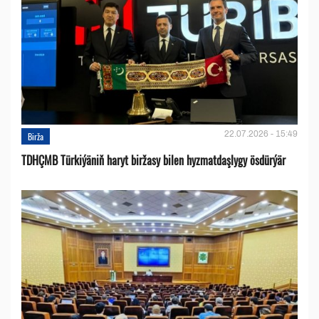
22.07.2026 - 15:49
Birža
TDHÇMB Türkiýäniň haryt biržasy bilen hyzmatdaşlygy ösdürýär