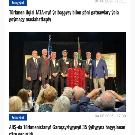
05.08.2026 - 11:11
Jemgyýet
Türkmen ilçisi JATA-nyň ýolbaşçysy bilen göni gatnawlary ýola
goýmagy maslahatlaşdy
04.08.2026 - 17:38
Jemgyýet
ABŞ-da Türkmenistanyň Garaşsyzlygynyň 35 ýyllygyna bagyşlanan
çäre geçirildi