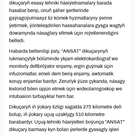
dikuçaryň esasy tehniki häsiýetnamalary barada
hasabat berip, onuň şäher şertlerinde
gaýragoýulmasyz tiz kömek hyzmatlaryny ýerine
ýetirmek, ýöriteleşdirilen hassahanalara gysga wagtyň
dowamynda näsaglary eltmek üçin niýetlenendigini
belledi.
Habarda bellenilişi ýaly, “ANSAT” dikuçarynyň
lukmançylyk bölüminde ykjam elektrokardiograf we
monitorly defibrilýator enjamy, ergin guýmak üçin
infuziomatlar, emeli dem beriş enjamy, awtomatik
sorujy enjamlar bardyr. Zerurlyk ýüze çykanda, näsagy
kislorod bilen üpjün etmek üçin wideolaringoskop we
intubasion turbajyklar hem bar.
Dikuçaryň iň ýokary tizligi sagatda 275 kilometre deň
bolup, iň ýokary uçuş uzaklygy 510 kilometre
barabardyr. Uçuş-tehniki häsiýetleri boýunça “ANSAT”
dikuçary barmasy kyn bolan ýerlerde gyssagly işleri