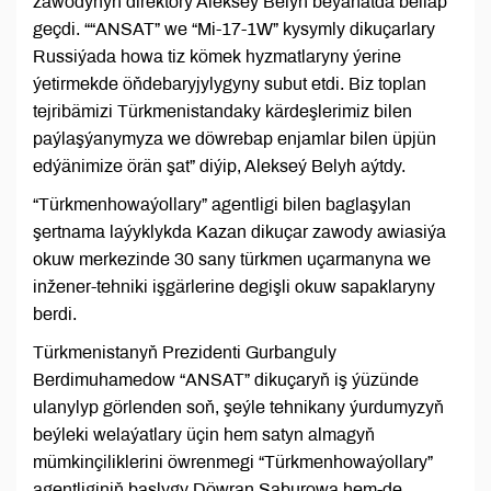
zawodynyň direktory Alekseý Belyh beýanatda belläp
geçdi. ““ANSAT” we “Mi-17-1W” kysymly dikuçarlary
Russiýada howa tiz kömek hyzmatlaryny ýerine
ýetirmekde öňdebaryjylygyny subut etdi. Biz toplan
tejribämizi Türkmenistandaky kärdeşlerimiz bilen
paýlaşýanymyza we döwrebap enjamlar bilen üpjün
edýänimize örän şat” diýip, Alekseý Belyh aýtdy.
“Türkmenhowaýollary” agentligi bilen baglaşylan
şertnama laýyklykda Kazan dikuçar zawody awiasiýa
okuw merkezinde 30 sany türkmen uçarmanyna we
inžener-tehniki işgärlerine degişli okuw sapaklaryny
berdi.
Türkmenistanyň Prezidenti Gurbanguly
Berdimuhamedow “ANSAT” dikuçaryň iş ýüzünde
ulanylyp görlenden soň, şeýle tehnikany ýurdumyzyň
beýleki welaýatlary üçin hem satyn almagyň
mümkinçiliklerini öwrenmegi “Türkmenhowaýollary”
agentliginiň başlygy Döwran Saburowa hem-de