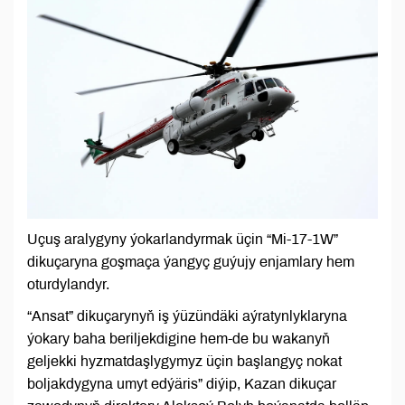
Uçuş aralygyny ýokarlandyrmak üçin “Mi-17-1W”
dikuçaryna goşmaça ýangyç guýujy enjamlary hem
oturdylandyr.
“Ansat” dikuçarynyň iş ýüzündäki aýratynlyklaryna
ýokary baha beriljekdigine hem-de bu wakanyň
geljekki hyzmatdaşlygymyz üçin başlangyç nokat
boljakdygyna umyt edýäris” diýip, Kazan dikuçar