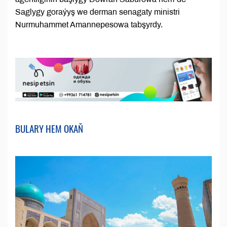
Saglygy goraýyş we derman senagaty ministri
Nurmuhammet Amannepesowa tabşyrdy.
BULARY HEM OKAŇ