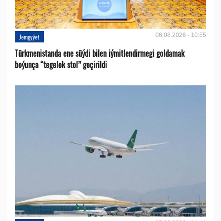
06.08.2026 - 10:55
Jemgyýet
Türkmenistanda ene süýdi bilen iýmitlendirmegi goldamak
boýunça “tegelek stol” geçirildi