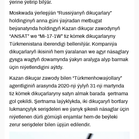
ýerine ýetirip bilýär.
Moskwada ýerleşýän “Russiýanyň dikuçarlary”
holdinginyň anna güni ýaýradan metbugat
beýanatynda holdingyň Kazan dikuçar zawodynyň
“ANSAT” we “Mi-17-1W” tiz kömek dikuçarlaryny
Türkmenistana iberendigi bellenilýär. Kompaniýa
dikuçarlaryň ikisiniň hem ýaralanan we agyr näsaglary
gysga wagtyň dowamynda ýakyn aralyga alyp barmak
üçin niýetlendigini aýtdy.
Kazan dikuçar zawody bilen “Türkmenhowaýollary”
agentliginiň arasynda 2020-nji ýylyň 31-nji martynda
tiz kömek dikuçarlaryny satyn almak barada şertnama
gol çekildi. Şertnama laýyklykda, iki dikuçaryň bortlary
lukmançylyk serişdeleri we ýanyk şikesli näsaglar üçin
niýetlenen dürli görnüşli enjamlar hem-de beýleki
zerur serişdeler bilen üpjün edilendir.