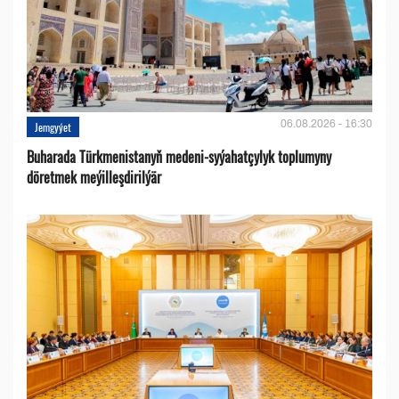
06.08.2026 - 16:30
Jemgyýet
Buharada Türkmenistanyň medeni-syýahatçylyk toplumyny
döretmek meýilleşdirilýär