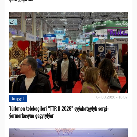
04.08.2026 - 16:07
Jemgyýet
Türkmen telekeçileri “TTR II 2026” syýahatçylyk sergi-
ýarmarkasyna çagyrylýar