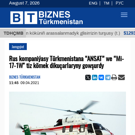
Awgust 7, 2026
ENG
TM
РУС
Toggl
navig
$12935,18
Buýan köküniň arassalanmadyk glisirrizin turşusy (t.)
TDHÇMB
Jemgyýet
Rus kompaniýasy Türkmenistana “ANSAT” we “Mi-
17-1W" tiz kömek dikuçarlaryny gowşurdy
BIZNES TÜRKMENISTAN
11:45
09.04.2021