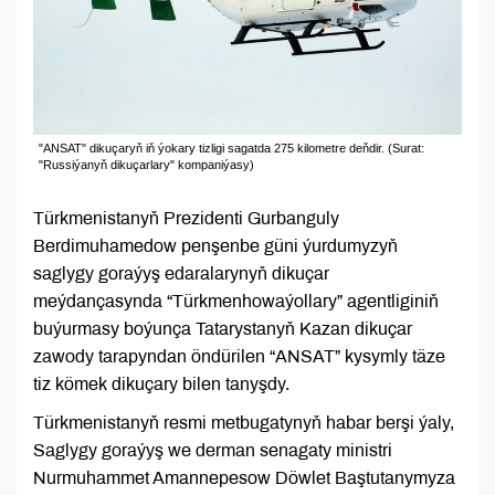
"ANSAT" dikuçaryň iň ýokary tizligi sagatda 275 kilometre deňdir. (Surat:
"Russiýanyň dikuçarlary" kompaniýasy)
Türkmenistanyň Prezidenti Gurbanguly
Berdimuhamedow penşenbe güni ýurdumyzyň
saglygy goraýyş edaralarynyň dikuçar
meýdançasynda “Türkmenhowaýollary” agentliginiň
buýurmasy boýunça Tatarystanyň Kazan dikuçar
zawody tarapyndan öndürilen “ANSAT” kysymly täze
tiz kömek dikuçary bilen tanyşdy.
Türkmenistanyň resmi metbugatynyň habar berşi ýaly,
Saglygy goraýyş we derman senagaty ministri
Nurmuhammet Amannepesow Döwlet Baştutanymyza