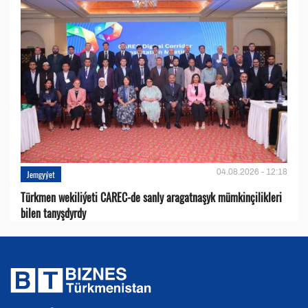
04.08.2026 - 12:18
Jemgyýet
Türkmen wekiliýeti CAREC-de sanly aragatnaşyk mümkinçilikleri
bilen tanyşdyrdy