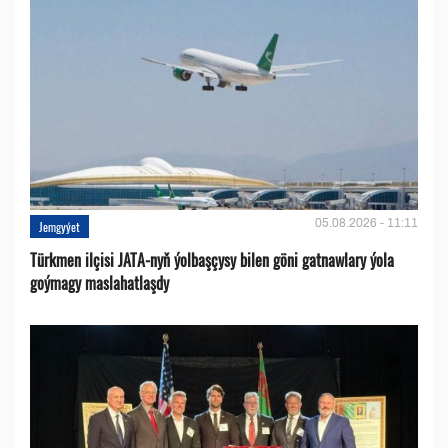
05.08.2026 - 11:11
Jemgyýet
Türkmen ilçisi JATA-nyň ýolbaşçysy bilen göni gatnawlary ýola
goýmagy maslahatlaşdy