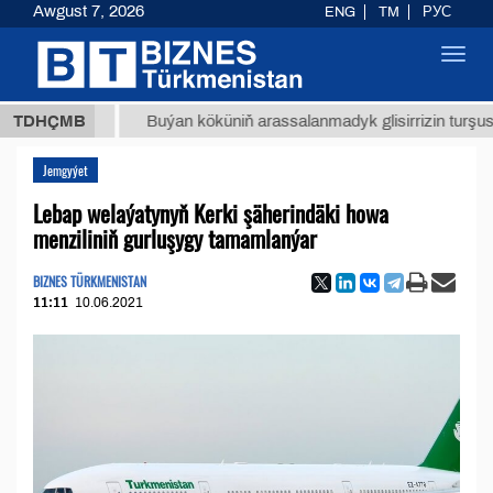
Awgust 7, 2026
ENG
TM
РУС
Toggl
navig
 ТМТ
$
TDHÇMB
Buýan köküniň arassalanmadyk glisirrizin turşusy (t.)
Jemgyýet
Lebap welaýatynyň Kerki şäherindäki howa
menziliniň gurluşygy tamamlanýar
BIZNES TÜRKMENISTAN
11:11
10.06.2021