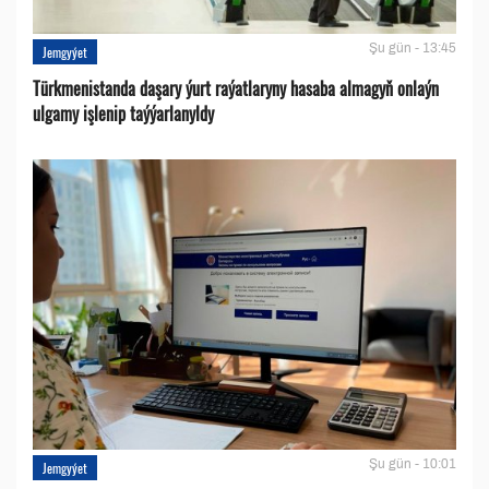
Şu gün - 13:45
Jemgyýet
Türkmenistanda daşary ýurt raýatlaryny hasaba almagyň onlaýn
ulgamy işlenip taýýarlanyldy
Şu gün - 10:01
Jemgyýet