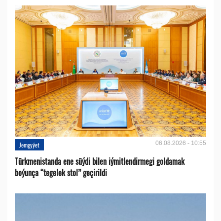
06.08.2026 - 10:55
Jemgyýet
Türkmenistanda ene süýdi bilen iýmitlendirmegi goldamak
boýunça “tegelek stol” geçirildi