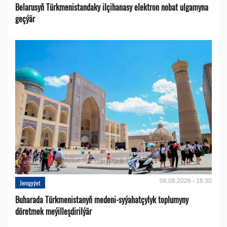
Belarusyň Türkmenistandaky ilçihanasy elektron nobat ulgamyna
geçýär
06.08.2026 - 16:30
Jemgyýet
Buharada Türkmenistanyň medeni-syýahatçylyk toplumyny
döretmek meýilleşdirilýär