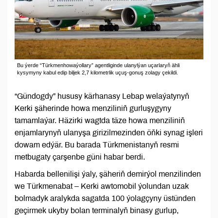
Bu ýerde “Türkmenhowaýollary” agentliginde ulanylýan uçarlaryň ähli
kysymyny kabul edip biljek 2,7 kilometrlik uçuş-gonuş zolagy çekildi.
“Gündogdy” hususy kärhanasy Lebap welaýatynyň
Kerki şäherinde howa menziliniň gurluşygyny
tamamlaýar. Häzirki wagtda täze howa menziliniň
enjamlarynyň ulanyşa girizilmezinden öňki synag işleri
dowam edýär. Bu barada Türkmenistanyň resmi
metbugaty çarşenbe güni habar berdi.
Habarda bellenilişi ýaly, şäheriň demirýol menzilinden
we Türkmenabat – Kerki awtomobil ýolundan uzak
bolmadyk aralykda sagatda 100 ýolagçyny üstünden
geçirmek ukyby bolan terminalyň binasy gurlup,