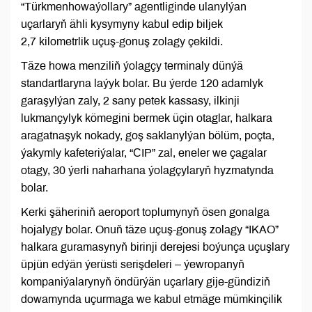
“Türkmenhowaýollary” agentliginde ulanylýan
uçarlaryň ähli kysymyny kabul edip biljek
2,7 kilometrlik uçuş-gonuş zolagy çekildi.
Täze howa menziliň ýolagçy terminaly dünýä
standartlaryna laýyk bolar. Bu ýerde 120 adamlyk
garaşylýan zaly, 2 sany petek kassasy, ilkinji
lukmançylyk kömegini bermek üçin otaglar, halkara
aragatnaşyk nokady, goş saklanylýan bölüm, poçta,
ýakymly kafeteriýalar, “СIP” zal, eneler we çagalar
otagy, 30 ýerli naharhana ýolagçylaryň hyzmatynda
bolar.
Kerki şäheriniň aeroport toplumynyň ösen gonalga
hojalygy bolar. Onuň täze uçuş-gonuş zolagy “IKAO”
halkara guramasynyň birinji derejesi boýunça uçuşlary
üpjün edýän ýerüsti serişdeleri – ýewropanyň
kompaniýalarynyň öndürýän uçarlary gije-gündiziň
dowamynda uçurmaga we kabul etmäge mümkinçilik