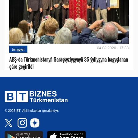
04.08.2026 - 17:38
Jemgyýet
ABŞ-da Türkmenistanyň Garaşsyzlygynyň 35 ýyllygyna bagyşlanan
çäre geçirildi
© 2026 BT. Ähli hukuklar goralandyr.