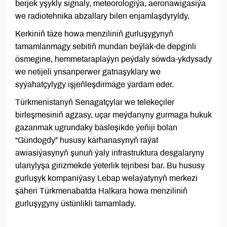
berjek yşykly signaly, meteorologiýa, aeronawigasiýa
we radiotehnika abzallary bilen enjamlaşdyryldy.
Kerkiniň täze howa menziliniň gurluşygynyň
tamamlanmagy sebitiň mundan beýläk-de depginli
ösmegine, hemmetaraplaýyn peýdaly söwda-ykdysady
we netijeli ynsanperwer gatnaşyklary we
syýahatçylygy işjeňleşdirmäge ýardam eder.
Türkmenistanyň Senagatçylar we telekeçiler
birleşmesiniň agzasy, uçar meýdanyny gurmaga hukuk
gazanmak ugrundaky bäsleşikde ýeňiji bolan
“Gündogdy” hususy kärhanasynyň raýat
awiasiýasynyň şunuň ýaly infrastruktura desgalaryny
ulanylyşa girizmekde ýeterlik tejribesi bar. Bu hususy
gurluşyk kompaniýasy Lebap welaýatynyň merkezi
şäheri Türkmenabatda Halkara howa menziliniň
gurluşygyny üstünlikli tamamlady.