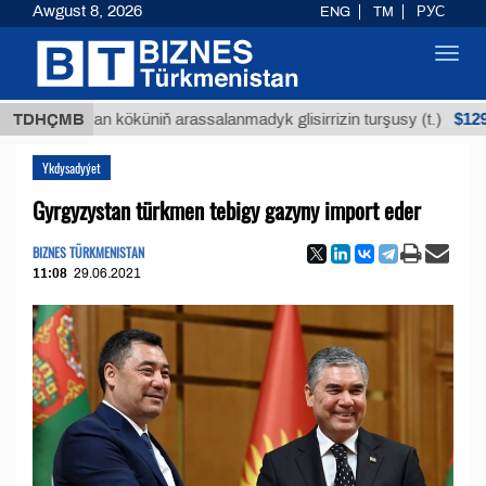
Awgust 8, 2026
ENG
TM
РУС
Toggl
navig
$12935,18
Buýan köküniň arassalanmadyk glisirrizin turşusy (t.)
TDHÇMB
Ykdysadyýet
Gyrgyzystan türkmen tebigy gazyny import eder
BIZNES TÜRKMENISTAN
11:08
29.06.2021