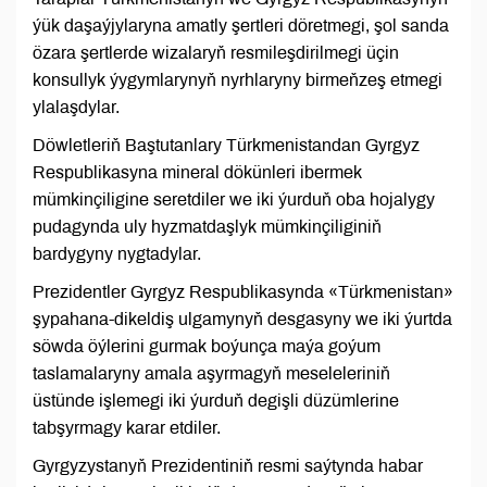
ýük daşaýjylaryna amatly şertleri döretmegi, şol sanda
özara şertlerde wizalaryň resmileşdirilmegi üçin
konsullyk ýygymlarynyň nyrhlaryny birmeňzeş etmegi
ylalaşdylar.
Döwletleriň Baştutanlary Türkmenistandan Gyrgyz
Respublikasyna mineral dökünleri ibermek
mümkinçiligine seretdiler we iki ýurduň oba hojalygy
pudagynda uly hyzmatdaşlyk mümkinçiliginiň
bardygyny nygtadylar.
Prezidentler Gyrgyz Respublikasynda «Türkmenistan»
şypahana-dikeldiş ulgamynyň desgasyny we iki ýurtda
söwda öýlerini gurmak boýunça maýa goýum
taslamalaryny amala aşyrmagyň meseleleriniň
üstünde işlemegi iki ýurduň degişli düzümlerine
tabşyrmagy karar etdiler.
Gyrgyzystanyň Prezidentiniň resmi saýtynda habar