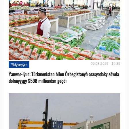
05.08.2026 - 14:35
Ykdysadyýet
Ýanwar-iýun: Türkmenistan bilen Özbegistanyň arasyndaky söwda
dolanyşygy $598 milliondan geçdi