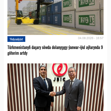
04.08.2026 - 16:57
Ykdysadyýet
Türkmenistanyň daşary söwda dolanyşygy ýanwar-iýul aýlarynda 9
göterim artdy