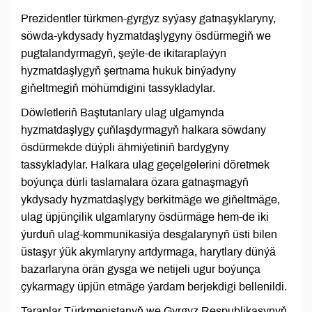
Prezidentler türkmen-gyrgyz syýasy gatnaşyklaryny,
söwda-ykdysady hyzmatdaşlygyny ösdürmegiň we
pugtalandyrmagyň, şeýle-de ikitaraplaýyn
hyzmatdaşlygyň şertnama hukuk binýadyny
giňeltmegiň möhümdigini tassykladylar.
Döwletleriň Baştutanlary ulag ulgamynda
hyzmatdaşlygy çuňlaşdyrmagyň halkara söwdany
ösdürmekde düýpli ähmiýetiniň bardygyny
tassykladylar. Halkara ulag geçelgelerini döretmek
boýunça dürli taslamalara özara gatnaşmagyň
ykdysady hyzmatdaşlygy berkitmäge we giňeltmäge,
ulag üpjünçilik ulgamlaryny ösdürmäge hem-de iki
ýurduň ulag-kommunikasiýa desgalarynyň üsti bilen
üstaşyr ýük akymlaryny artdyrmaga, harytlary dünýä
bazarlaryna örän gysga we netijeli ugur boýunça
çykarmagy üpjün etmäge ýardam berjekdigi bellenildi.
Taraplar Türkmenistanyň we Gyrgyz Respublikasynyň