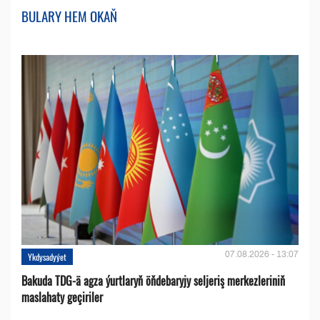
BULARY HEM OKAŇ
07.08.2026 - 13:07
Ykdysadyýet
Bakuda TDG-ä agza ýurtlaryň öňdebaryjy seljeriş merkezleriniň
maslahaty geçiriler