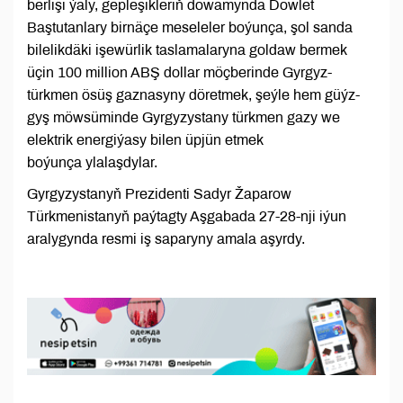
berlişi ýaly, gepleşikleriň dowamynda Döwlet
Baştutanlary birnäçe meseleler boýunça, şol sanda
bilelikdäki işewürlik taslamalaryna goldaw bermek
üçin 100 million ABŞ dollar möçberinde Gyrgyz-
türkmen ösüş gaznasyny döretmek, şeýle hem güýz-
gyş möwsüminde Gyrgyzystany türkmen gazy we
elektrik energiýasy bilen üpjün etmek
boýunça ylalaşdylar.
Gyrgyzystanyň Prezidenti Sadyr Žaparow
Türkmenistanyň paýtagty Aşgabada 27-28-nji iýun
aralygynda resmi iş saparyny amala aşyrdy.