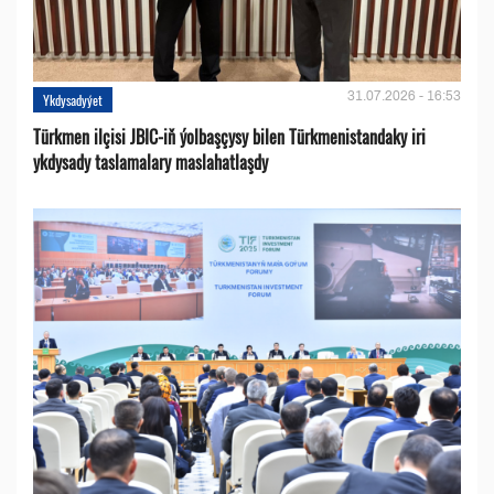
31.07.2026 - 16:53
Ykdysadyýet
Türkmen ilçisi JBIC-iň ýolbaşçysy bilen Türkmenistandaky iri
ykdysady taslamalary maslahatlaşdy