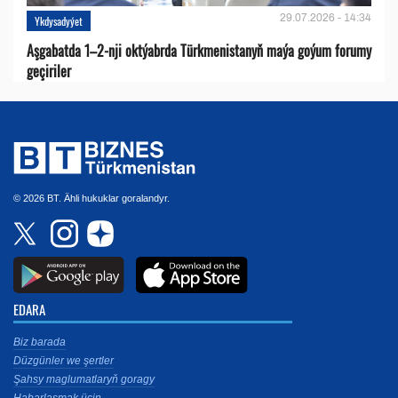
29.07.2026 - 14:34
Ykdysadyýet
Aşgabatda 1–2-nji oktýabrda Türkmenistanyň maýa goýum forumy
geçiriler
© 2026 BT. Ähli hukuklar goralandyr.
EDARA
Biz barada
Düzgünler we şertler
Şahsy maglumatlaryň goragy
Habarlaşmak üçin