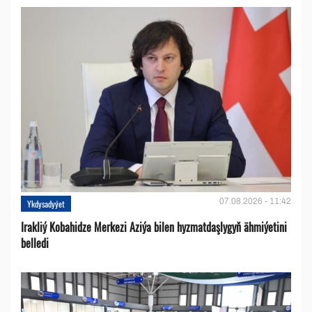
07.08.2026 - 11:42
Ykdysadyýet
Irakliý Kobahidze Merkezi Aziýa bilen hyzmatdaşlygyň ähmiýetini
belledi