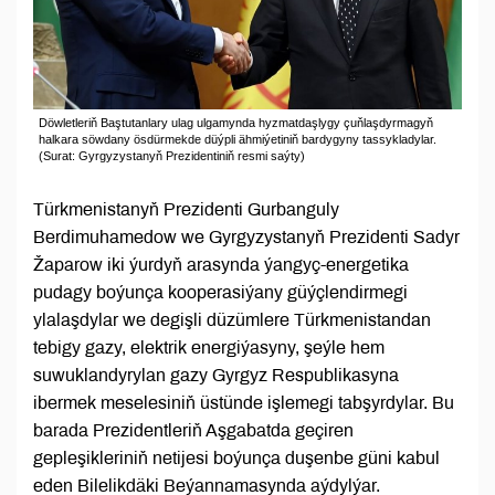
Döwletleriň Baştutanlary ulag ulgamynda hyzmatdaşlygy çuňlaşdyrmagyň
halkara söwdany ösdürmekde düýpli ähmiýetiniň bardygyny tassykladylar.
(Surat: Gyrgyzystanyň Prezidentiniň resmi saýty)
Türkmenistanyň Prezidenti Gurbanguly
Berdimuhamedow we Gyrgyzystanyň Prezidenti Sadyr
Žaparow iki ýurdyň arasynda ýangyç-energetika
pudagy boýunça kooperasiýany güýçlendirmegi
ylalaşdylar we degişli düzümlere Türkmenistandan
tebigy gazy, elektrik energiýasyny, şeýle hem
suwuklandyrylan gazy Gyrgyz Respublikasyna
ibermek meselesiniň üstünde işlemegi tabşyrdylar. Bu
barada Prezidentleriň Aşgabatda geçiren
gepleşikleriniň netijesi boýunça duşenbe güni kabul
eden Bilelikdäki Beýannamasynda aýdylýar.