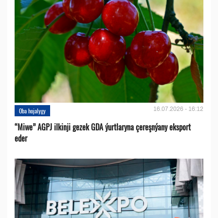
16.07.2026 - 16:12
Oba hojalygy
“Miwe” AGPJ ilkinji gezek GDA ýurtlaryna çereşnýany eksport
eder