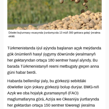
Döwlet buýurmasy esasynda ýurdumyzda 13 müň 300 gektara golaý ýeralma
ekildi.
Türkmenistanda iýul aýynda başlanan açyk meýdanda
gök önümleriň hasyl ýygymy döwründe ýeralmanyň
her gektaryndan ortaça 180 sentner hasyl alyndy. Bu
barada Türkmenistanyň resmi metbugaty geçen anna
güni habar berdi.
Habarda bellenilişi ýaly, bu görkeziji sebitdäki
döwletler üçin ýokary görkeziji bolup durýar. BMG-niň
Azyk we oba hojalyk guramasynyň (FAO)
maglumatlaryna görä, Aziýa we Okeaniýa ýurtlarynda
her gektardan ortaça 150 sentner töweregi ýeralma