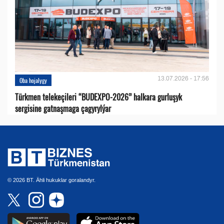
13.07.2026 - 17:56
Oba hojalygy
Türkmen telekeçileri “BUDEXPO-2026” halkara gurluşyk
sergisine gatnaşmaga çagyrylýar
© 2026 BT. Ähli hukuklar goralandyr.