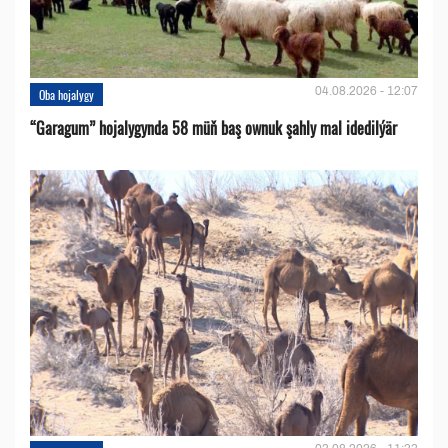
04.08.2026 - 12:07
Oba hojalygy
“Garagum” hojalygynda 58 müň baş ownuk şahly mal idedilýär