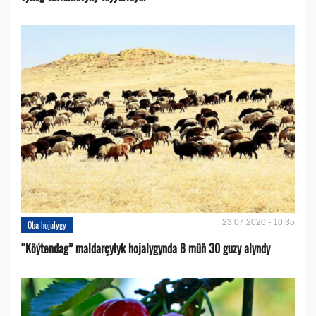
23.07.2026 - 10:35
Oba hojalygy
“Köýtendag” maldarçylyk hojalygynda 8 müň 30 guzy alyndy