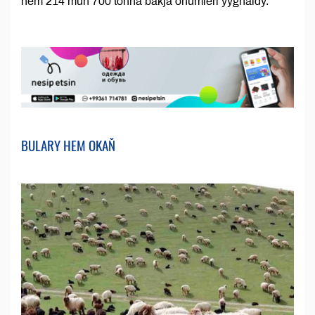
hem 214 müň 700 tonna bakja önümleri ýygnaldy.
BULARY HEM OKAŇ