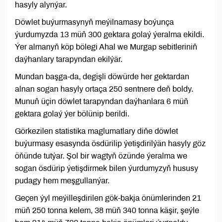
hasyly alynýar.
Döwlet buýurmasynyň meýilnamasy boýunça
ýurdumyzda 13 müň 300 gektara golaý ýeralma ekildi.
Ýer almanyň köp bölegi Ahal we Murgap sebitleriniň
daýhanlary tarapyndan ekilýär.
Mundan başga-da, degişli döwürde her gektardan
alnan sogan hasyly ortaça 250 sentnere deň boldy.
Munuň üçin döwlet tarapyndan daýhanlara 6 müň
gektara golaý ýer bölünip berildi.
Görkezilen statistika maglumatlary diňe döwlet
buýurmasy esasynda ösdürilip ýetişdirilýän hasyly göz
öňünde tutýar. Şol bir wagtyň özünde ýeralma we
sogan ösdürip ýetişdirmek bilen ýurdumyzyň hususy
pudagy hem meşgullanýar.
Geçen ýyl meýilleşdirilen gök-bakja önümlerinden 21
müň 250 tonna kelem, 38 müň 340 tonna käşir, şeýle