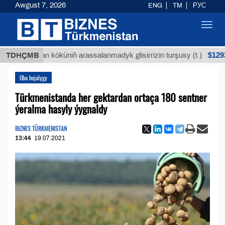
Awgust 7, 2026
ENG
TM
РУС
Toggl
navig
$12935,18
Buýan köküniň arassalanmadyk glisirrizin turşusy (t.)
TDHÇMB
Oba hojalygy
Türkmenistanda her gektardan ortaça 180 sentner
ýeralma hasyly ýygnaldy
BIZNES TÜRKMENISTAN
13:44
19.07.2021