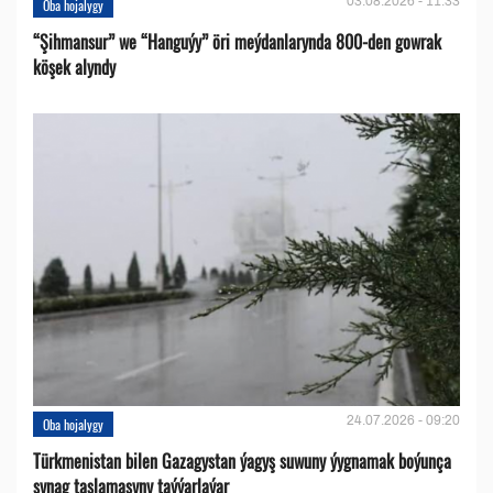
03.08.2026 - 11:33
Oba hojalygy
“Şihmansur” we “Hanguýy” öri meýdanlarynda 800-den gowrak
köşek alyndy
24.07.2026 - 09:20
Oba hojalygy
Türkmenistan bilen Gazagystan ýagyş suwuny ýygnamak boýunça
synag taslamasyny taýýarlaýar