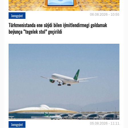
06.08.2026 - 10:55
Jemgyýet
Türkmenistanda ene süýdi bilen iýmitlendirmegi goldamak
boýunça “tegelek stol” geçirildi
05.08.2026 - 11:11
Jemgyýet