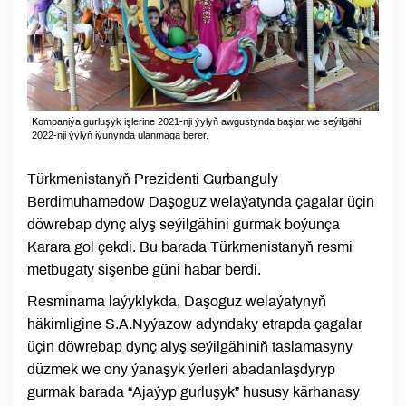
Kompaniýa gurluşyk işlerine 2021-nji ýylyň awgustynda başlar we seýilgähi
2022-nji ýylyň iýunynda ulanmaga berer.
Türkmenistanyň Prezidenti Gurbanguly
Berdimuhamedow Daşoguz welaýatynda çagalar üçin
döwrebap dynç alyş seýilgähini gurmak boýunça
Karara gol çekdi. Bu barada Türkmenistanyň resmi
metbugaty sişenbe güni habar berdi.
Resminama laýyklykda, Daşoguz welaýatynyň
häkimligine S.A.Nyýazow adyndaky etrapda çagalar
üçin döwrebap dynç alyş seýilgähiniň taslamasyny
düzmek we ony ýanaşyk ýerleri abadanlaşdyryp
gurmak barada “Ajaýyp gurluşyk” hususy kärhanasy