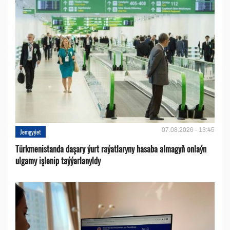
07.08.2026 - 13:45
Jemgyýet
Türkmenistanda daşary ýurt raýatlaryny hasaba almagyň onlaýn
ulgamy işlenip taýýarlanyldy