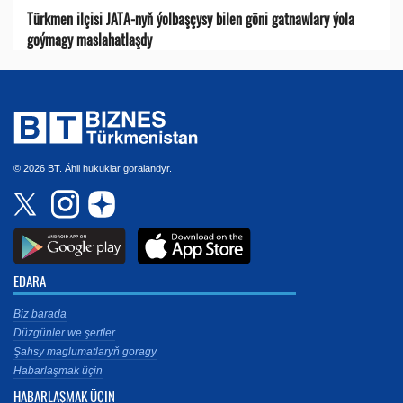
Türkmen ilçisi JATA-nyň ýolbaşçysy bilen göni gatnawlary ýola
goýmagy maslahatlaşdy
© 2026 BT. Ähli hukuklar goralandyr.
EDARA
Biz barada
Düzgünler we şertler
Şahsy maglumatlaryň goragy
Habarlaşmak üçin
HABARLAŞMAK ÜÇIN