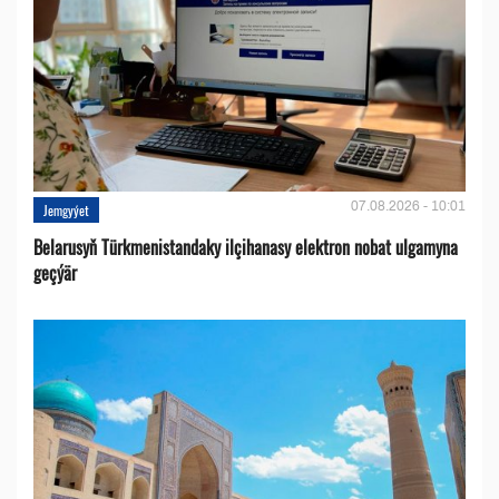
07.08.2026 - 10:01
Jemgyýet
Belarusyň Türkmenistandaky ilçihanasy elektron nobat ulgamyna
geçýär