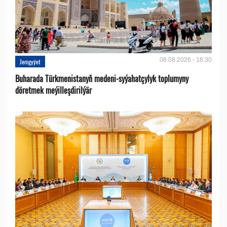
06.08.2026 - 16:30
Jemgyýet
Buharada Türkmenistanyň medeni-syýahatçylyk toplumyny
döretmek meýilleşdirilýär