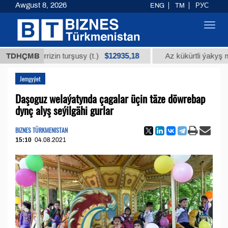
Awgust 8, 2026
ENG
TM
РУС
Toggl
navig
$12935,18
lisirrizin turşusy (t.)
TDHÇMB
Az kükürtli ýakyş mazudy 
Jemgyýet
Daşoguz welaýatynda çagalar üçin täze döwrebap
dynç alyş seýilgähi gurlar
BIZNES TÜRKMENISTAN
15:10
04.08.2021