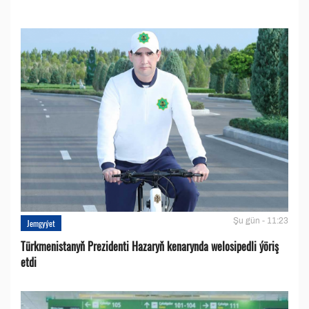
Şu gün - 11:23
Jemgyýet
Türkmenistanyň Prezidenti Hazaryň kenarynda welosipedli ýöriş
etdi