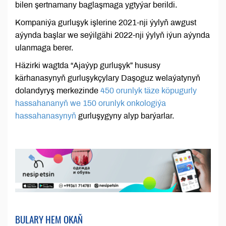
bilen şertnamany baglaşmaga ygtyýar berildi.
Kompaniýa gurluşyk işlerine 2021-nji ýylyň awgust
aýynda başlar we seýilgähi 2022-nji ýylyň iýun aýynda
ulanmaga berer.
Häzirki wagtda “Ajaýyp gurluşyk” hususy
kärhanasynyň gurluşykçylary Daşoguz welaýatynyň
dolandyryş merkezinde
450 orunlyk täze köpugurly
hassahananyň we 150 orunlyk onkologiýa
hassahanasynyň
gurluşygyny alyp barýarlar.
BULARY HEM OKAŇ