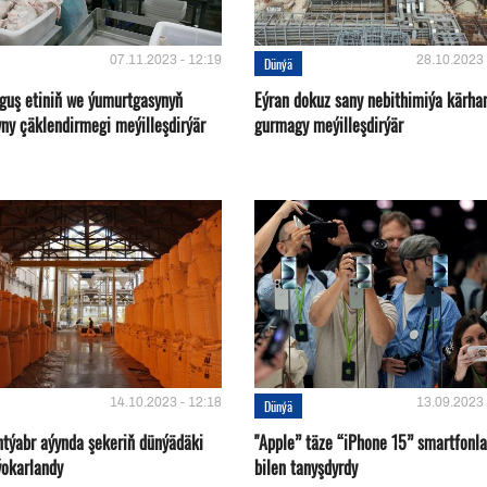
07.11.2023 - 12:19
28.10.2023 
Dünýä
 guş etiniň we ýumurtgasynyň
Eýran dokuz sany nebithimiýa kärha
yny çäklendirmegi meýilleşdirýär
gurmagy meýilleşdirýär
14.10.2023 - 12:18
13.09.2023 
Dünýä
ntýabr aýynda şekeriň dünýädäki
"Apple” täze “iPhone 15” smartfonla
ýokarlandy
bilen tanyşdyrdy