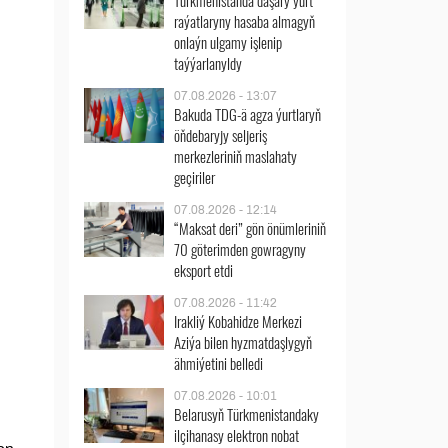
Türkmenistanda daşary ýurt
raýatlaryny hasaba almagyň
onlaýn ulgamy işlenip
taýýarlanyldy
07.08.2026 - 13:07
Bakuda TDG-ä agza ýurtlaryň
öňdebaryjy seljeriş
merkezleriniň maslahaty
geçiriler
07.08.2026 - 12:14
“Maksat deri” gön önümleriniň
70 göterimden gowragyny
eksport etdi
07.08.2026 - 11:42
Irakliý Kobahidze Merkezi
Aziýa bilen hyzmatdaşlygyň
ähmiýetini belledi
07.08.2026 - 10:01
Belarusyň Türkmenistandaky
ilçihanasy elektron nobat