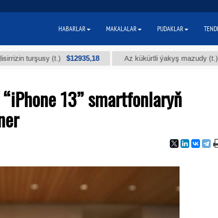
HABARLAR
MAKALALAR
PUDAKLAR
TEND
$12935,18
$300
urşusy (t.)
Az kükürtli ýakyş mazudy (t.)
i “iPhone 13” smartfonlaryň
ner