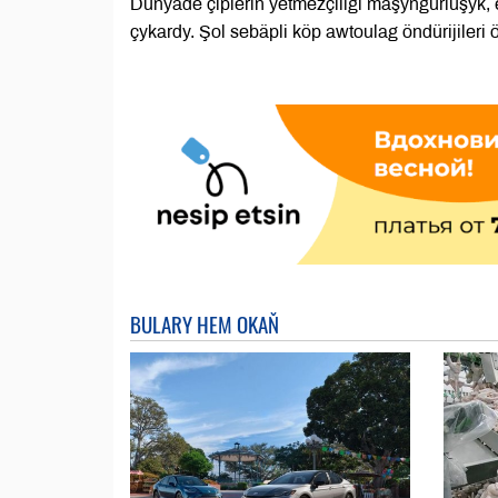
Dünýäde çipleriň ýetmezçiligi maşyngurluşyk,
çykardy. Şol sebäpli köp awtoulag öndürijileri 
BULARY HEM OKAŇ