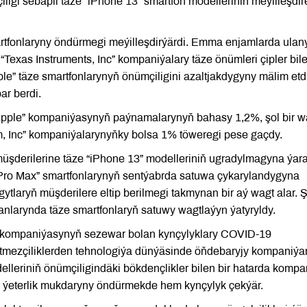
ligi sebäpli täze “iPhone 13” smartfon modelleriniň meýilleşdir
artfonlaryny öndürmegi meýilleşdirýärdi. Emma enjamlarda ulan
 “Texas Instruments, Inc” kompaniýalary täze önümleri çipler bil
pple” täze smartfonlarynyň önümçiligini azaltjakdygyny mälim etd
ar berdi.
“Apple” kompaniýasynyň paýnamalarynyň bahasy 1,2%, şol bir w
, Inc” kompaniýalarynyňky bolsa 1% töweregi pese gaçdy.
müşderilerine täze “iPhone 13” modelleriniň ugradylmagyna ýa
13 Pro Max” smartfonlarynyň sentýabrda satuwa çykarylandygyna
tlaryň müşderilere eltip berilmegi takmynan bir aý wagt alar. Ş
larynda täze smartfonlaryň satuwy wagtlaýyn ýatyryldy.
le” kompaniýasynyň sezewar bolan kynçylyklary COVID-19
etmezçiliklerden tehnologiýa dünýäsinde öňdebaryjy kompaniý
elleriniň önümçiligindäki bökdençlikler bilen bir hatarda kompa
ň ýeterlik mukdaryny öndürmekde hem kynçylyk çekýär.