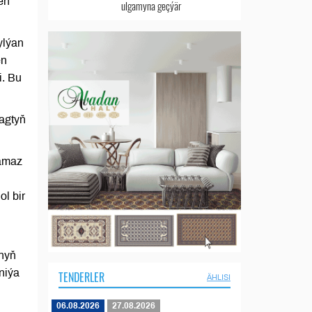
en
ulgamyna geçýär
ylýan
en
i. Bu
agtyň
ramaz
ol bir
anyň
niýa
TENDERLER
ÄHLISI
06.08.2026
27.08.2026