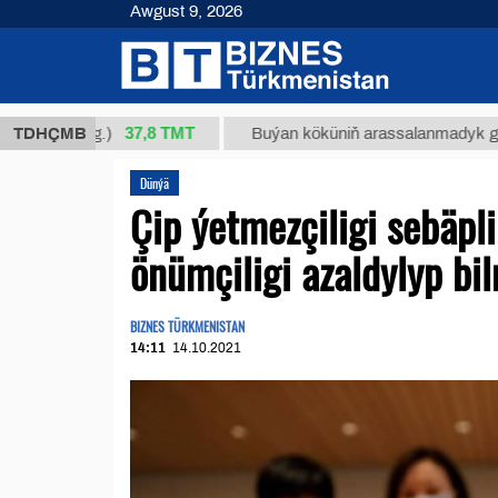
Awgust 9, 2026
37,8 ТМТ
1 (kg.)
TDHÇMB
Buýan köküniň arassalanmadyk glisirrizin t
Dünýä
Çip ýetmezçiligi sebäpl
önümçiligi azaldylyp bil
BIZNES TÜRKMENISTAN
14:11
14.10.2021