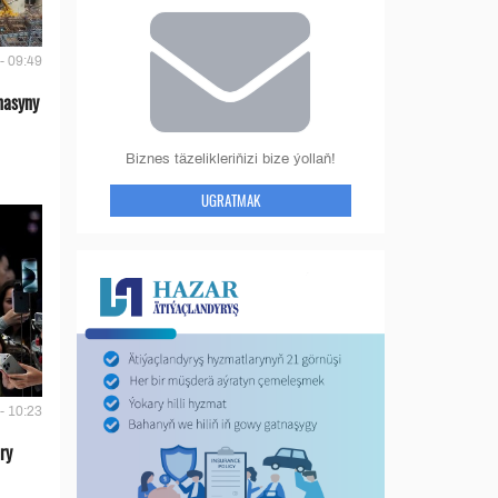
- 09:49
nasyny
Biznes täzelikleriňizi bize ýollaň!
UGRATMAK
- 10:23
ry