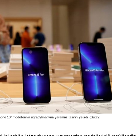
one 13” modelleriniň ugradylmagyna ýaramaz täsirini ýetirdi. (Sutay: