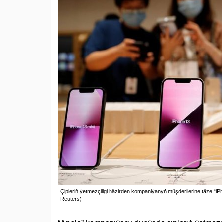
Çipleriň ýetmezçiligi häzirden kompaniýanyň müşderilerine täze “iPh
Reuters)