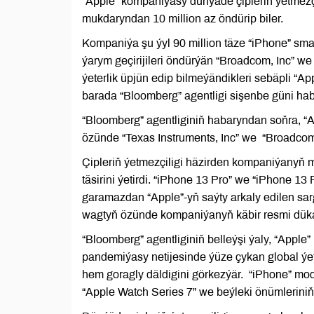
“Apple” kompaniýasy dünýäde çipleriň ýetmezçi
mukdaryndan 10 million az öndürip biler.
Kompaniýa şu ýyl 90 million täze “iPhone” sm
ýarym geçirijileri öndürýän “Broadcom, Inc” we
ýeterlik üpjün edip bilmeýändikleri sebäpli “A
barada “Bloomberg” agentligi sişenbe güni hab
“Bloomberg” agentliginiň habaryndan soňra, 
özünde “Texas Instruments, Inc” we “Broadcom
Çipleriň ýetmezçiligi häzirden kompaniýanyň 
täsirini ýetirdi. “iPhone 13 Pro” we “iPhone 
garamazdan “Apple”-yň saýty arkaly edilen sargy
wagtyň özünde kompaniýanyň käbir resmi dükan
“Bloomberg” agentliginiň belleýşi ýaly, “App
pandemiýasy netijesinde ýüze çykan global ý
hem goragly däldigini görkezýär. “iPhone” mod
“Apple Watch Series 7” we beýleki önümlerini