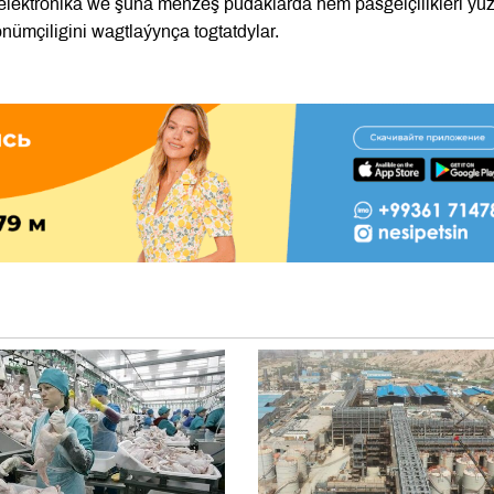
 elektronika we şuňa meňzeş pudaklarda hem päsgelçilikleri ýü
önümçiligini wagtlaýynça togtatdylar.