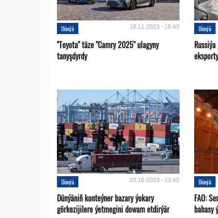
16.11.2023 - 15:40
Dünýä
Dünýä
''Toyota" täze "Camry 2025" ulagyny
Russiýa
tanyşdyrdy
eksport
20.10.2023 - 13:40
Dünýä
Dünýä
Dünýäniň konteýner bazary ýokary
FAO: Se
görkezijilere ýetmegini dowam etdirýär
bahasy 