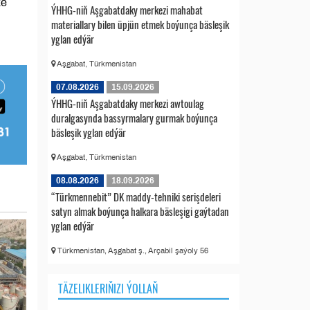
ze
ÝHHG-niň Aşgabatdaky merkezi mahabat
materiallary bilen üpjün etmek boýunça bäsleşik
yglan edýär
Aşgabat, Türkmenistan
07.08.2026
15.09.2026
ÝHHG-niň Aşgabatdaky merkezi awtoulag
duralgasynda bassyrmalary gurmak boýunça
bäsleşik yglan edýär
Aşgabat, Türkmenistan
08.08.2026
18.09.2026
“Türkmennebit” DK maddy-tehniki serişdeleri
satyn almak boýunça halkara bäsleşigi gaýtadan
yglan edýär
Türkmenistan, Aşgabat ş., Arçabil şaýoly 56
TÄZELIKLERIŇIZI ÝOLLAŇ