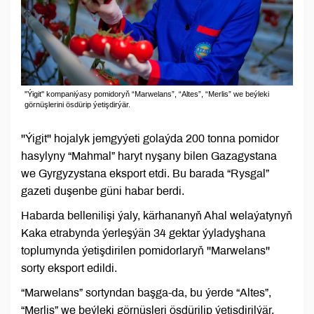
''Ýigit'' kompaniýasy pomidoryň “Marwelans”, “Altes”, “Merlis” we beýleki
görnüşlerini ösdürip ýetişdirýär.
''Ýigit'' hojalyk jemgyýeti golaýda 200 tonna pomidor
hasylyny “Mahmal” haryt nyşany bilen Gazagystana
we Gyrgyzystana eksport etdi. Bu barada “Rysgal”
gazeti duşenbe güni habar berdi.
Habarda bellenilişi ýaly, kärhananyň Ahal welaýatynyň
Kaka etrabynda ýerleşýän 34 gektar ýyladyşhana
toplumynda ýetişdirilen pomidorlaryň ''Marwelans''
sorty eksport edildi.
“Marwelans” sortyndan başga-da, bu ýerde “Altes”,
“Merlis” we beýleki görnüşleri ösdürilip ýetişdirilýär.