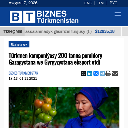
Awgust 7, 2026
ENG
TM
РУС
Toggl
navig
$12935,18
iň arassalanmadyk glisirrizin turşusy (t.)
TDHÇMB
Az kükü
Oba hojalygy
Türkmen kompaniýasy 200 tonna pomidory
Gazagystana we Gyrgyzystana eksport etdi
BIZNES TÜRKMENISTAN
17:13
01.11.2021