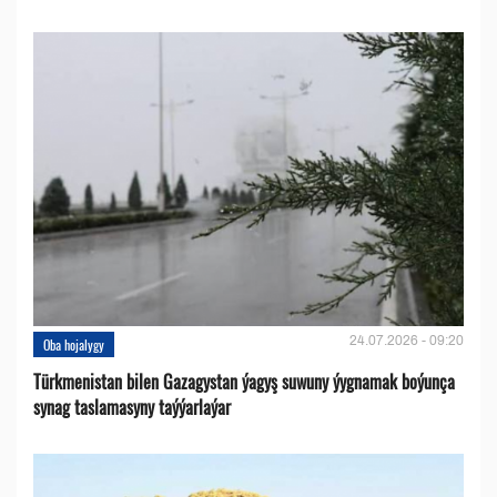
24.07.2026 - 09:20
Oba hojalygy
Türkmenistan bilen Gazagystan ýagyş suwuny ýygnamak boýunça
synag taslamasyny taýýarlaýar