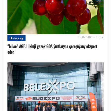
16.07.2026 - 16:12
Oba hojalygy
“Miwe” AGPJ ilkinji gezek GDA ýurtlaryna çereşnýany eksport
eder