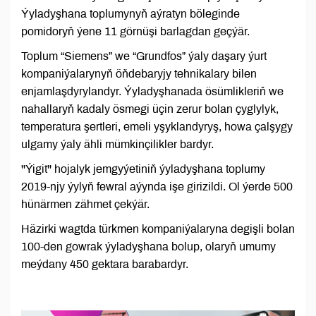
Ýyladyşhana toplumynyň aýratyn böleginde
pomidoryň ýene 11 görnüşi barlagdan geçýär.
Toplum “Siemens” we “Grundfos” ýaly daşary ýurt
kompaniýalarynyň öňdebaryjy tehnikalary bilen
enjamlaşdyrylandyr. Ýyladyşhanada ösümlikleriň we
nahallaryň kadaly ösmegi üçin zerur bolan çyglylyk,
temperatura şertleri, emeli yşyklandyryş, howa çalşygy
ulgamy ýaly ähli mümkinçilikler bardyr.
''Ýigit'' hojalyk jemgyýetiniň ýyladyşhana toplumy
2019-njy ýylyň fewral aýynda işe girizildi. Ol ýerde 500
hünärmen zähmet çekýär.
Häzirki wagtda türkmen kompaniýalaryna degişli bolan
100-den gowrak ýyladyşhana bolup, olaryň umumy
meýdany 450 gektara barabardyr.