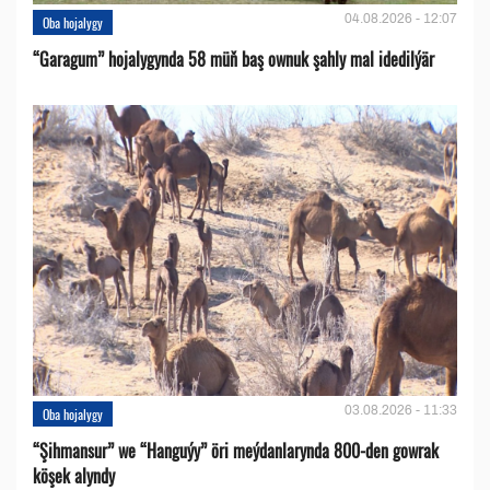
04.08.2026 - 12:07
Oba hojalygy
“Garagum” hojalygynda 58 müň baş ownuk şahly mal idedilýär
03.08.2026 - 11:33
Oba hojalygy
“Şihmansur” we “Hanguýy” öri meýdanlarynda 800-den gowrak
köşek alyndy