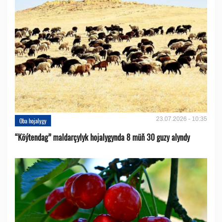
23.07.2026 - 10:35
Oba hojalygy
“Köýtendag” maldarçylyk hojalygynda 8 müň 30 guzy alyndy