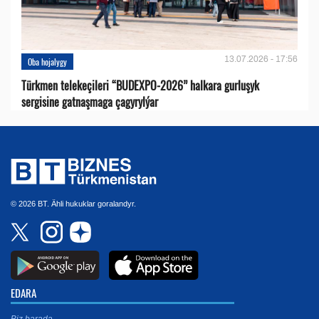
13.07.2026 - 17:56
Oba hojalygy
Türkmen telekeçileri “BUDEXPO-2026” halkara gurluşyk
sergisine gatnaşmaga çagyrylýar
© 2026 BT. Ähli hukuklar goralandyr.
EDARA
Biz barada