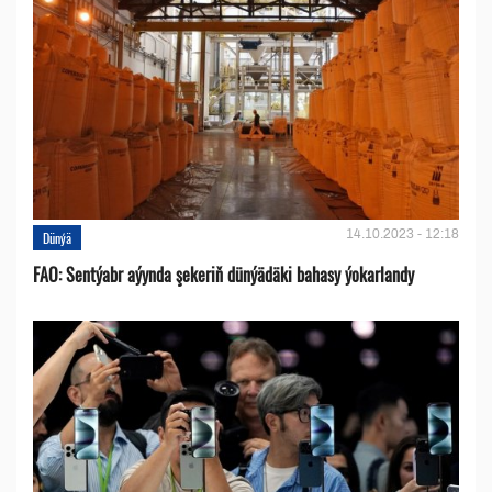
14.10.2023 - 12:18
Dünýä
FAO: Sentýabr aýynda şekeriň dünýädäki bahasy ýokarlandy