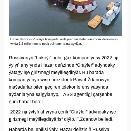
Hazar deňziniň Russiýa böleginde ýerleşýän ýatakdan önümçilik derejesiniň
ýylda 1,2 million tonna nebit bolmagyna garaşylýar.
Russiýanyň “Lukoýl” nebit-gaz kompaniýasy 2022-nji
ýylyň ahyrynda Hazar deňzinde “Graýfer” adyndaky
ýatagy işe girizmegi meýilleşdirýär. Bu barada
kompaniýanyň wise-prezidenti Pawel Ždanowyň
maýadarlar bilen geçiren telekonferensiýasynda
aýdanlaryna salgylanyp, TASS agentligi çarşenbe
güni habar berdi.
“2022-nji ýylyň ahyryna çenli “Graýfer” adyndaky işe
girizmegi meýilleşdirýäris” diýip, P.Ždanow belledi.
Habarda bellenilişi ýaly, Hazar deňziniň Russiýa