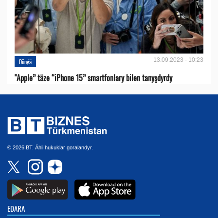
13.09.2023 - 10:23
Dünýä
"Apple” täze “iPhone 15” smartfonlary bilen tanyşdyrdy
© 2026 BT. Ähli hukuklar goralandyr.
EDARA