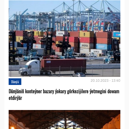
20.10.2023 - 13:40
Dünýä
Dünýäniň konteýner bazary ýokary görkezijilere ýetmegini dowam
etdirýär