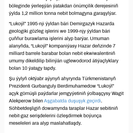
böleginde ýerleşýän ýatakdan önümçilik derejesiniň
ýylda 1,2 million tonna nebit bolmagyna garaşylýar.
“Lukoýl” 1995-nji ýyldan bäri Demirgazyk Hazarda
geologiki gözleg işlerini we 1999-njy ýyldan bäri
çuňňur burawlama işlerini alyp barýar. Umuman
alanyňda, “Lukoýl” kompaniýasy Hazar deňzinde 7
milliard barrele barabar bolan nebit ekwiwalentiniň
umumy dikeldilip bilinýän uglewodorod ätiýaçlyklary
bolan 10 ýatagy tapdy.
Şu ýylyň oktýabr aýynyň ahyrynda Türkmenistanyň
Prezidenti Gurbanguly Berdimuhamedow “Lukoýl”
açyk görnüşli paýdarlar jemgyýetiniň ýolbaşçysy Wagit
Alekperow bilen
Aşgabatda duşuşyk geçirdi
.
Söhbetdeşligiň dowamynda taraplar Hazar sebitiniň
nebit-gaz serişdelerini özleşdirmek boýunça
meseleleri ara alyp maslahatlaşdy.