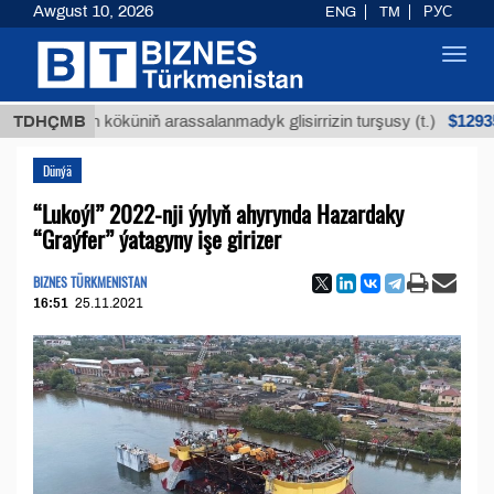
Awgust 10, 2026
ENG
TM
РУС
Toggl
navig
$12935,18
Buýan köküniň arassalanmadyk glisirrizin turşusy (t.)
TDHÇMB
Dünýä
“Lukoýl” 2022-nji ýylyň ahyrynda Hazardaky
“Graýfer” ýatagyny işe girizer
BIZNES TÜRKMENISTAN
16:51
25.11.2021