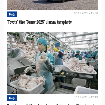
16.11.2023 - 15:40
Dünýä
''Toyota" täze "Camry 2025" ulagyny tanyşdyrdy
07.11.2023 - 12:19
Dünýä