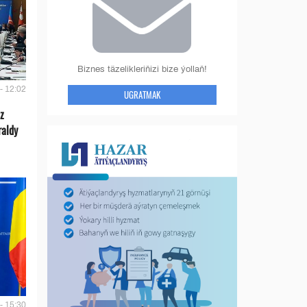
Biznes täzelikleriňizi bize ýollaň!
- 12:02
UGRATMAK
z
raldy
- 15:30