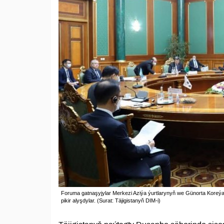
Foruma gatnaşyjylar Merkezi Aziýa ýurtlarynyň we Günorta Koreý
pikir alyşdylar. (Surat: Täjigistanyň DIM-i)