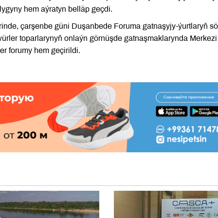
ylygyny hem aýratyn belläp geçdi.
erinde, çarşenbe güni Duşanbede Foruma gatnaşyjy-ýurtlaryň s
würler toparlarynyň onlaýn görnüşde gatnaşmaklarynda Merkezi
r forumy hem geçirildi.