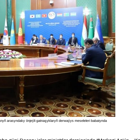
anyň arasyndaky önjeýli gatnaşyklaryň derwaýys meseleleri babatynda