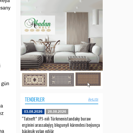
oreýa
 sany
i
 gün
TENDERLER
ÄHLISI
da
03.08.2026
28.08.2026
yz
“Tatneft” JPJ-niň Türkmenistandaky buraw
erginini arassalaýyş blogunyň kärendesi boýunça
bäsleşik yglan edýär
na