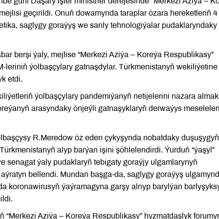
be güni Daşary işler ministrler derejesinde “Merkezi Aziýa – K
ejlisi geçirildi. Onuň dowamynda taraplar özara hereketleriň 4
rgetika, saglygy goraýyş we sanly tehnologiýalar pudaklaryndaky
ar berşi ýaly, mejlise “Merkezi Aziýa – Koreýa Respublikasy”
-leriniň ýolbaşçylary gatnaşdylar. Türkmenistanyň wekiliýetine
k etdi.
iliýetleriň ýolbaşçylary pandemiýanyň netijelerini nazara almak
Koreýanyň arasyndaky önjeýli gatnaşyklaryň derwaýys meseleler
olbaşçysy R.Meredow öz eden çykyşynda nobatdaky duşuşygyň
 Türkmenistanyň alyp barýan işini şöhlelendirdi. Ýurduň “ýaşyl”
e senagat ýaly pudaklaryň tebigaty goraýjy ulgamlarynyň
 aýratyn bellendi. Mundan başga-da, saglygy goraýyş ulgamyn
sanda koronawirusyň ýaýramagyna garşy alnyp barylýan barlyşyks
ldi.
nyň “Merkezi Aziýa – Koreýa Respublikasy” hyzmatdaşlyk forumy