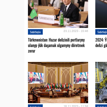
23.11.2023 - 15:46
Sebitleýin
Sebitleý
Türkmenistan: Hazar deňziniň portlaryny
2024: Ý
ulanyp ýük daşamak ulgamyny döretmek
deňzi g
zerur
16.11.2023 - 11:58