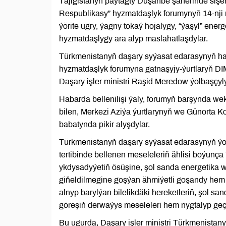
Täjigistanyň paýtagty Duşanbe şäherinde sişen
Respublikasy” hyzmatdaşlyk forumynyň 14-nji m
ýörite ugry, ýagny tokaý hojalygy, “ýaşyl” ene
hyzmatdaşlygy ara alyp maslahatlaşdylar.
Türkmenistanyň daşary syýasat edarasynyň hab
hyzmatdaşlyk forumyna gatnaşyjy-ýurtlaryň DIM
Daşary işler ministri Raşid Meredow ýolbaşçyly
Habarda bellenilişi ýaly, forumyň barşynda wek
bilen, Merkezi Aziýa ýurtlarynyň we Günorta 
babatynda pikir alyşdylar.
Türkmenistanyň daşary syýasat edarasynyň ý
tertibinde bellenen meseleleriň ählisi boýunça
ykdysadyýetiň ösüşine, şol sanda energetika w
giňeldilmegine goşýan ähmiýetli goşandy hem
alnyp barylýan bilelikdäki hereketleriň, şol 
göreşiň derwaýys meseleleri hem nygtalyp geçi
Bu ugurda, Daşary işler ministri Türkmenista