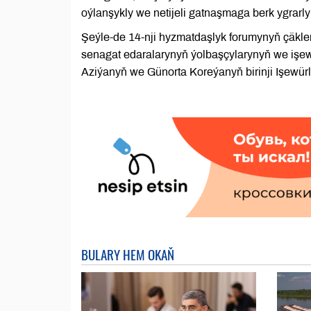
oýlanşykly we netijeli gatnaşmaga berk ygrarl
Şeýle-de 14-nji hyzmatdaşlyk forumynyň çäkl
senagat edaralarynyň ýolbaşçylarynyň we işe
Aziýanyň we Günorta Koreýanyň birinji Işewürle
BULARY HEM OKAŇ