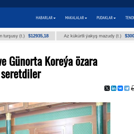
HABARLAR
MAKALALAR
PUDAKLAR
TEND
$12935,18
$300
y (t.)
Az kükürtli ýakyş mazudy (t.)
we Günorta Koreýa özara
seretdiler