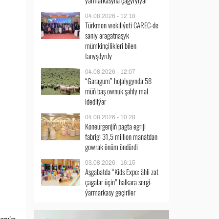
ýarmarkasyna çagyrylýar
04.08.2026 - 12:18
Türkmen wekiliýeti CAREC-de
sanly aragatnaşyk
mümkinçilikleri bilen
tanyşdyrdy
04.08.2026 - 12:07
“Garagum” hojalygynda 58
müň baş ownuk şahly mal
idedilýär
04.08.2026 - 10:28
Köneürgenjiň pagta egriji
fabrigi 31,5 million manatdan
gowrak önüm öndürdi
03.08.2026 - 16:15
Aşgabatda “Kids Expo: ähli zat
çagalar üçin” halkara sergi-
ýarmarkasy geçiriler