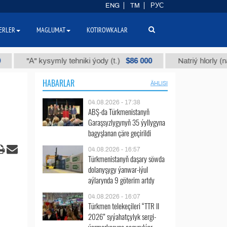
ENG
TM
РУС
ERLER
MAGLUMAT
KOTIROWKALAR
$86 000
"А" kysymly tehniki ýody (t.)
Natriý hlorly (nahar duz
HABARLAR
ÄHLISI
04.08.2026 - 17:38
ABŞ-da Türkmenistanyň
Garaşsyzlygynyň 35 ýyllygyna
bagyşlanan çäre geçirildi
04.08.2026 - 16:57
Türkmenistanyň daşary söwda
dolanyşygy ýanwar-iýul
aýlarynda 9 göterim artdy
04.08.2026 - 16:07
Türkmen telekeçileri “TTR II
2026” syýahatçylyk sergi-