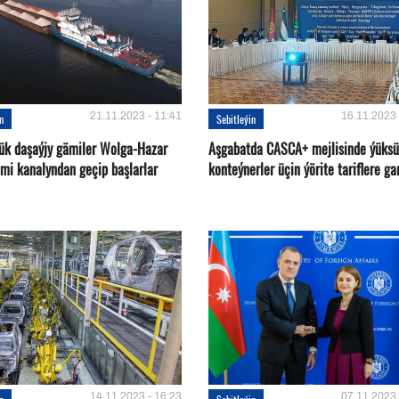
21.11.2023 - 11:41
16.11.2023 
in
Sebitleýin
ük daşaýjy gämiler Wolga-Hazar
Aşgabatda CASCA+ mejlisinde ýüksü
ämi kanalyndan geçip başlarlar
konteýnerler üçin ýörite tariflere ga
14.11.2023 - 16:23
07.11.2023 