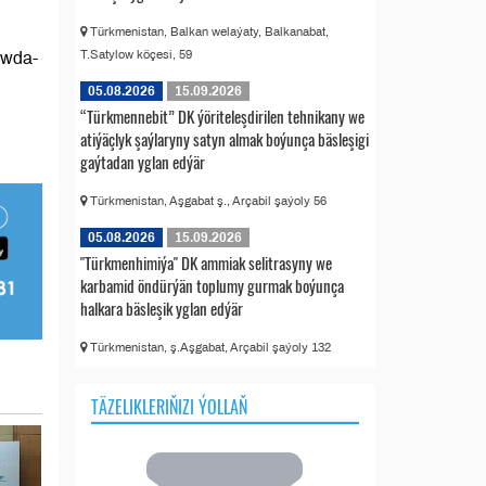
Türkmenistan, Balkan welaýaty, Balkanabat,
T.Satylow köçesi, 59
öwda-
05.08.2026
15.09.2026
“Türkmennebit” DK ýöriteleşdirilen tehnikany we
atiýäçlyk şaýlaryny satyn almak boýunça bäsleşigi
gaýtadan yglan edýär
Türkmenistan, Aşgabat ş., Arçabil şaýoly 56
05.08.2026
15.09.2026
"Türkmenhimiýa" DK ammiak selitrasyny we
karbamid öndürýän toplumy gurmak boýunça
halkara bäsleşik yglan edýär
Türkmenistan, ş.Aşgabat, Arçabil şaýoly 132
TÄZELIKLERIŇIZI ÝOLLAŇ