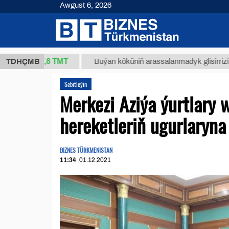
Awgust 6, 2026
37,8 ТМТ
.)
TDHÇMB
Buýan köküniň arassalanmadyk glisirrizin turşus
Sebitleýin
Merkezi Aziýa ýurtlary 
hereketleriň ugurlaryna 
BIZNES TÜRKMENISTAN
11:34
01.12.2021