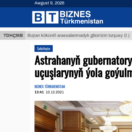
Awgust 9, 2026
$12935,
TDHÇMB
Buýan köküniň arassalanmadyk glisirrizin turşusy (t.)
Sebitleýin
Astrahanyň gubernatory
uçuşlarynyň ýola goýul
BIZNES TÜRKMENISTAN
13:41
10.12.2021