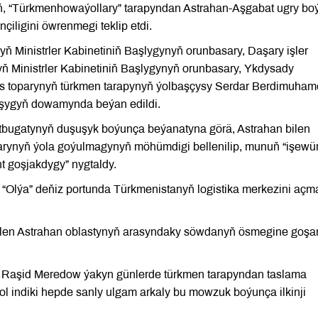
oň, “Türkmenhowaýollary” tarapyndan Astrahan-Aşgabat ugry b
iligini öwrenmegi teklip etdi.
ň Ministrler Kabinetiniň Başlygynyň orunbasary, Daşary işler
ň Ministrler Kabinetiniň Başlygynyň orunbasary, Ykdysady
s toparynyň türkmen tarapynyň ýolbaşçysy Serdar Berdimuha
uşygyň dowamynda beýan edildi.
tbugatynyň duşuşyk boýunça beýanatyna görä, Astrahan bilen
rynyň ýola goýulmagynyň möhümdigi bellenilip, munuň “işewü
 goşjakdygy” nygtaldy.
“Olýa” deňiz portunda Türkmenistanyň logistika merkezini açm
bilen Astrahan oblastynyň arasyndaky söwdanyň ösmegine goşa
p, Raşid Meredow ýakyn günlerde türkmen tarapyndan taslama
 ol indiki hepde sanly ulgam arkaly bu mowzuk boýunça ilkinji