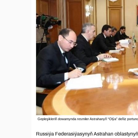
Gepleşikleriň dowamynda resmiler Astrahanyň “Olýa” deňiz portund
Russiýa Federasiýasynyň Astrahan oblastyny