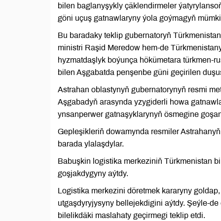
bilen baglanyşykly çäklendirmeler ýatyrylans
göni uçuş gatnawlaryny ýola goýmagyň mümkinç
Bu baradaky teklip gubernatoryň Türkmenistany
ministri Raşid Meredow hem-de Türkmenistany
hyzmatdaşlyk boýunça hökümetara türkmen-ru
bilen Aşgabatda penşenbe güni geçirilen duş
Astrahan oblastynyň gubernatorynyň resmi me
Aşgabadyň arasynda yzygiderli howa gatnawla
ynsanperwer gatnaşyklarynyň ösmegine goşant
Gepleşikleriň dowamynda resmiler Astrahanyň 
barada ylalaşdylar.
Babuşkin logistika merkeziniň Türkmenistan 
goşjakdygyny aýtdy.
Logistika merkezini döretmek kararyny golda
utgaşdyryjysyny bellejekdigini aýtdy. Şeýle-de
bilelikdäki maslahaty geçirmegi teklip etdi.