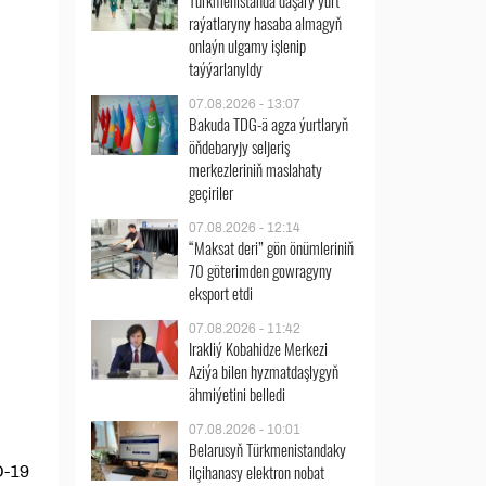
Türkmenistanda daşary ýurt
raýatlaryny hasaba almagyň
onlaýn ulgamy işlenip
taýýarlanyldy
07.08.2026 - 13:07
Bakuda TDG-ä agza ýurtlaryň
öňdebaryjy seljeriş
merkezleriniň maslahaty
geçiriler
07.08.2026 - 12:14
“Maksat deri” gön önümleriniň
70 göterimden gowragyny
eksport etdi
07.08.2026 - 11:42
Irakliý Kobahidze Merkezi
Aziýa bilen hyzmatdaşlygyň
ähmiýetini belledi
07.08.2026 - 10:01
Belarusyň Türkmenistandaky
ilçihanasy elektron nobat
D-19