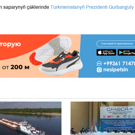
n saparynyň çäklerinde
Türkmenistanyň Prezidenti Gurbanguly