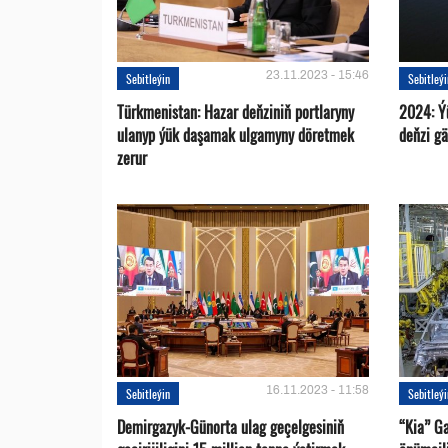
23.11.2023 - 15:46
Sebitleýin
Sebitleý
Türkmenistan: Hazar deňziniň portlaryny
2024: Ý
ulanyp ýük daşamak ulgamyny döretmek
deňzi g
zerur
16.11.2023 - 11:58
Sebitleýin
Sebitleý
Demirgazyk-Günorta ulag geçelgesiniň
“Kia” G