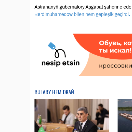
Astrahanyň gubernatory Aşgabat şäherine ede
Berdimuhamedow bilen hem gepleşik geçirdi.
BULARY HEM OKAŇ