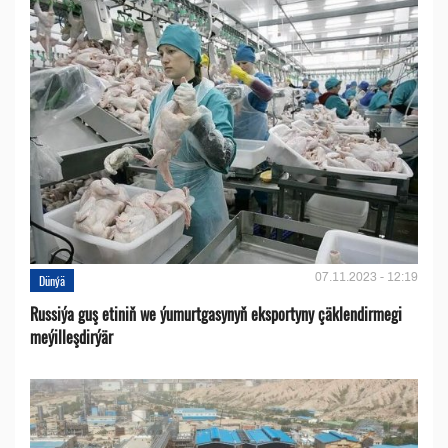
07.11.2023 - 12:19
Dünýä
Russiýa guş etiniň we ýumurtgasynyň eksportyny çäklendirmegi
meýilleşdirýär