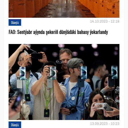
14.10.2023 - 12:18
Dünýä
FAO: Sentýabr aýynda şekeriň dünýädäki bahasy ýokarlandy
13.09.2023 - 10:23
Dünýä