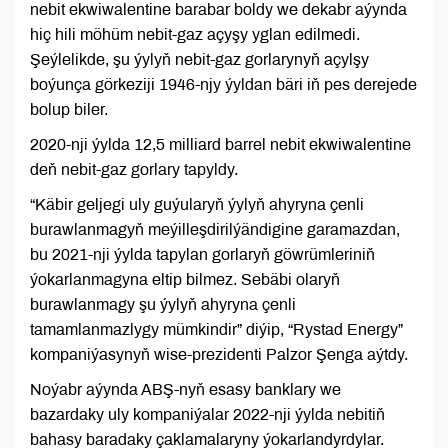
nebit ekwiwalentine barabar boldy we dekabr aýynda
hiç hili möhüm nebit-gaz açyşy yglan edilmedi.
Şeýlelikde, şu ýylyň nebit-gaz gorlarynyň açylşy
boýunça görkeziji 1946-njy ýyldan bäri iň pes derejede
bolup biler.
2020-nji ýylda 12,5 milliard barrel nebit ekwiwalentine
deň nebit-gaz gorlary tapyldy.
“Käbir geljegi uly guýularyň ýylyň ahyryna çenli
burawlanmagyň meýilleşdirilýändigine garamazdan,
bu 2021-nji ýylda tapylan gorlaryň göwrümleriniň
ýokarlanmagyna eltip bilmez. Sebäbi olaryň
burawlanmagy şu ýylyň ahyryna çenli
tamamlanmazlygy mümkindir” diýip, “Rystad Energy”
kompaniýasynyň wise-prezidenti Palzor Şenga aýtdy.
Noýabr aýynda ABŞ-nyň esasy banklary we
bazardaky uly kompaniýalar 2022-nji ýylda nebitiň
bahasy baradaky çaklamalaryny ýokarlandyrdylar.