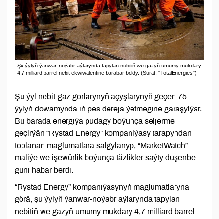
Şu ýylyň ýanwar-noýabr aýlarynda tapylan nebitiň we gazyň umumy mukdary
4,7 milliard barrel nebit ekwiwalentine barabar boldy. (Surat: "TotalEnergies")
Şu ýyl nebit-gaz gorlarynyň açyşlarynyň geçen 75
ýylyň dowamynda iň pes derejä ýetmegine garaşylýar.
Bu barada energiýa pudagy boýunça seljerme
geçirýän “Rystad Energy” kompaniýasy tarapyndan
toplanan maglumatlara salgylanyp, “MarketWatch”
maliýe we işewürlik boýunça täzlikler saýty duşenbe
güni habar berdi.
“Rystad Energy” kompaniýasynyň maglumatlaryna
görä, şu ýylyň ýanwar-noýabr aýlarynda tapylan
nebitiň we gazyň umumy mukdary 4,7 milliard barrel