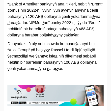
“Bank of Amerika” bankynyň analitikleri, nebitiň “Brent”
görnüşiniň 2022-nji ýylyň iýun aýynyň ahyryna çenli
bahasynyň 120 ABŞ dollaryna çenli ýokarlanmagyna
garaşýarlar. “JPMorgan” banky 2022-nji ýylda “Brent”
nebitiniň bir barreliniň ortaça bahasynyň $88 ABŞ
dollaryna barabar boljakdygyny çaklaýar.
Dünýädäki iň uly nebit söwda kompaniýalaryň biri
“Vitol Group”-yň başlygy Rassel Hardi üpjünçiligiň
ýetmezçiligi we ýangyç isleginiň dikelmegi sebäpli
nebitiň bir barreliniň bahasynyň 100 ABŞ dollaryna
çenli ýokarlanmagyna garaşýar.