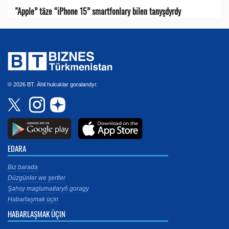
"Apple” täze “iPhone 15” smartfonlary bilen tanyşdyrdy
© 2026 BT. Ähli hukuklar goralandyr.
EDARA
Biz barada
Düzgünler we şertler
Şahsy maglumatlaryň goragy
Habarlaşmak üçin
HABARLAŞMAK ÜÇIN