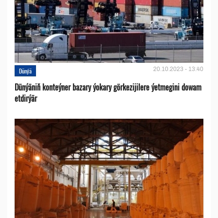
20.10.2023 - 13:40
Dünýä
Dünýäniň konteýner bazary ýokary görkezijilere ýetmegini dowam
etdirýär