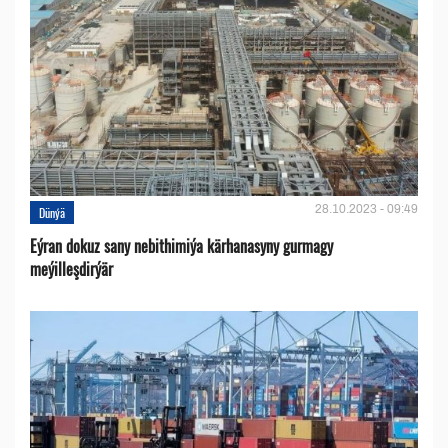
28.10.2023 - 09:49
Dünýä
Eýran dokuz sany nebithimiýa kärhanasyny gurmagy
meýilleşdirýär