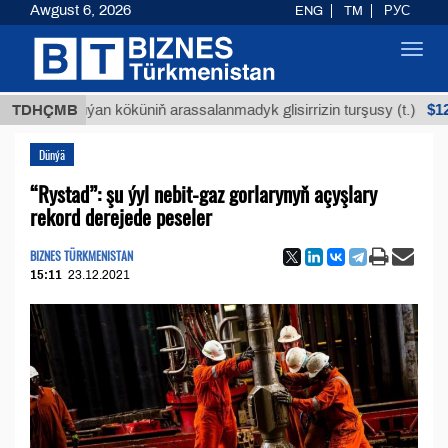
Awgust 6, 2026
ENG
TM
РУС
Toggl
navig
$12935,1
TDHÇMB
Buýan köküniň arassalanmadyk glisirrizin turşusy (t.)
Dünýä
“Rystad”: şu ýyl nebit-gaz gorlarynyň açyşlary
rekord derejede peseler
BIZNES TÜRKMENISTAN
15:11
23.12.2021