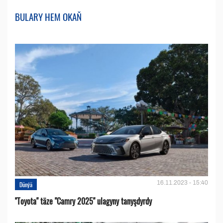
BULARY HEM OKAŇ
16.11.2023 - 15:40
Dünýä
''Toyota" täze "Camry 2025" ulagyny tanyşdyrdy