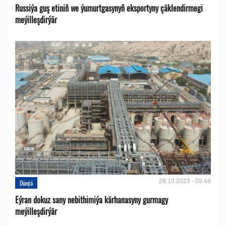
Russiýa guş etiniň we ýumurtgasynyň eksportyny çäklendirmegi
meýilleşdirýär
28.10.2023 - 09:49
Dünýä
Eýran dokuz sany nebithimiýa kärhanasyny gurmagy
meýilleşdirýär