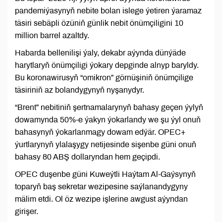
pandemiýasynyň nebite bolan islege ýetiren ýaramaz
täsiri sebäpli özüniň günlik nebit önümçiligini 10
million barrel azaltdy.
Habarda bellenilişi ýaly, dekabr aýynda dünýäde
harytlaryň önümçiligi ýokary depginde alnyp baryldy.
Bu koronawirusyň “omikron” görnüşiniň önümçilige
täsiriniň az bolandygynyň nyşanydyr.
“Brent” nebitiniň şertnamalarynyň bahasy geçen ýylyň
dowamynda 50%-e ýakyn ýokarlandy we şu ýyl onuň
bahasynyň ýokarlanmagy dowam edýär. OPEC+
ýurtlarynyň ylalaşygy netijesinde sişenbe güni onuň
bahasy 80 ABŞ dollaryndan hem geçipdi.
OPEC duşenbe güni Kuweýtli Haýtam Al-Gaýsynyň
toparyň baş sekretar wezipesine saýlanandygyny
mälim etdi. Ol öz wezipe işlerine awgust aýyndan
girişer.