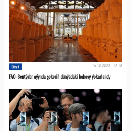
14.10.2023 - 12:18
Dünýä
FAO: Sentýabr aýynda şekeriň dünýädäki bahasy ýokarlandy