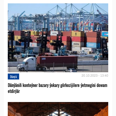
20.10.2023 - 13:40
Dünýä
Dünýäniň konteýner bazary ýokary görkezijilere ýetmegini dowam
etdirýär