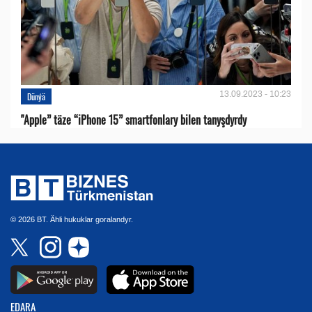
13.09.2023 - 10:23
Dünýä
"Apple” täze “iPhone 15” smartfonlary bilen tanyşdyrdy
© 2026 BT. Ähli hukuklar goralandyr.
EDARA