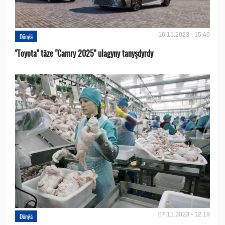
16.11.2023 - 15:40
Dünýä
''Toyota" täze "Camry 2025" ulagyny tanyşdyrdy
07.11.2023 - 12:19
Dünýä