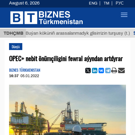
Awgust 6, 2026
ENG
TM
РУС
Toggl
navig
$12935,
TDHÇMB
Buýan köküniň arassalanmadyk glisirrizin turşusy (t.)
Dünýä
OPEC+ nebit önümçiligini fewral aýyndan artdyrar
BIZNES TÜRKMENISTAN
16:37
05.01.2022