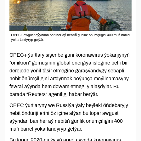
OPEC+ awgust aýyndan bäri her aý nebitiň günlük önümçiligini 400 müň barrel
ýokarlandyryp gelýär.
OPEC+ ýurtlary sişenbe güni koronawirus ýokanjynyň
“omikron” görnüşiniň global energiýa islegine belli bir
derejede ýeňil täsir etmegine garaşýandygy sebäpli,
nebit önümçiligini artdyrmak boýunça meýilnamasyny
fewral aýynda hem dowam etmegi ylalaşdylar. Bu
barada “Reuters“ agentligi habar berýär.
OPEC ýurtlaryny we Russiýa ýaly beýleki öňdebaryjy
nebit öndürijilerini öz içine alýan bu topar awgust
aýyndan bäri her aý nebitiň günlik önümçiligini 400
müň barrel ýokarlandyryp gelýär.
Bu topar 2020-nji ýylyň aprel aýynda koronawirus