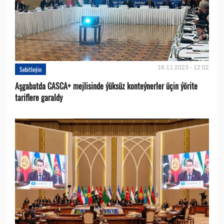
16.11.2023 - 12:02
Sebitleýin
Aşgabatda CASCA+ mejlisinde ýüksüz konteýnerler üçin ýörite
tariflere garaldy