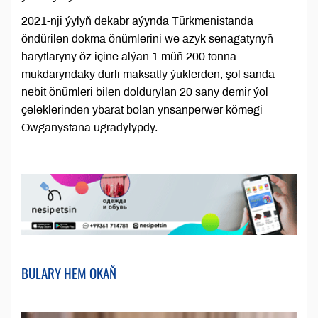
2021-nji ýylyň dekabr aýynda Türkmenistanda
öndürilen dokma önümlerini we azyk senagatynyň
harytlaryny öz içine alýan 1 müň 200 tonna
mukdaryndaky dürli maksatly ýüklerden, şol sanda
nebit önümleri bilen doldurylan 20 sany demir ýol
çeleklerinden ybarat bolan ynsanperwer kömegi
Owganystana ugradylypdy.
BULARY HEM OKAŇ