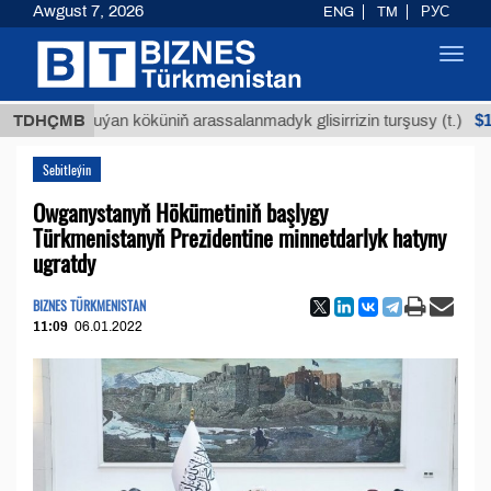
Awgust 7, 2026
ENG
TM
РУС
Toggl
navig
$12935,
TDHÇMB
Buýan köküniň arassalanmadyk glisirrizin turşusy (t.)
Sebitleýin
Owganystanyň Hökümetiniň başlygy
Türkmenistanyň Prezidentine minnetdarlyk hatyny
ugratdy
BIZNES TÜRKMENISTAN
11:09
06.01.2022