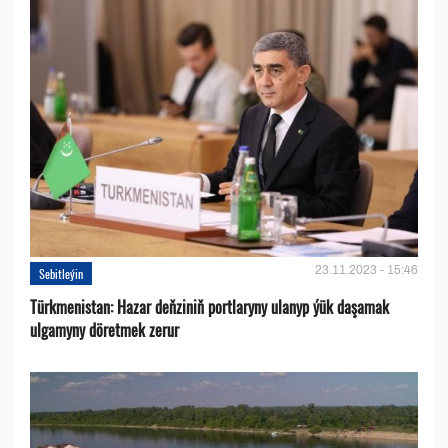
23.11.2023 - 15:46
Sebitleýin
Türkmenistan: Hazar deňziniň portlaryny ulanyp ýük daşamak
ulgamyny döretmek zerur