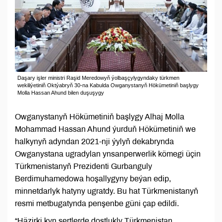
Daşary işler ministri Raşid Meredowyň ýolbaşçylygyndaky türkmen
wekiliýetiniň Oktýabryň 30-na Kabulda Owganystanyň Hökümetiniň başlygy
Molla Hassan Ahund bilen duşuşygy
Owganystanyň Hökümetiniň başlygy Alhaj Molla
Mohammad Hassan Ahund ýurduň Hökümetiniň we
halkynyň adyndan 2021-nji ýylyň dekabrynda
Owganystana ugradylan ynsanperwerlik kömegi üçin
Türkmenistanyň Prezidenti Gurbanguly
Berdimuhamedowa hoşallygyny beýan edip,
minnetdarlyk hatyny ugratdy. Bu hat Türkmenistanyň
resmi metbugatynda penşenbe güni çap edildi.
“Häzirki kyn şertlerde dostlukly Türkmenistan