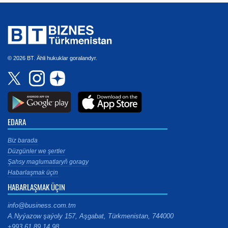
© 2026 BT. Ähli hukuklar goralandyr.
EDARA
Biz barada
Düzgünler we şertler
Şahsy maglumatlaryň goragy
Habarlaşmak üçin
HABARLAŞMAK ÜÇIN
info@business.com.tm
A.Nyýazow şaýoly 157, Aşgabat, Türkmenistan, 744000
+993 61 89 14 98