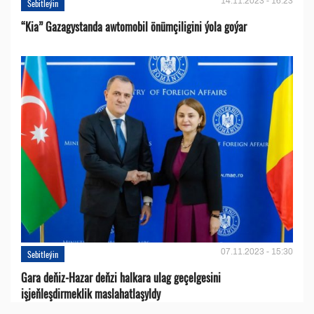
14.11.2023 - 16:23
Sebitleýin
“Kia” Gazagystanda awtomobil önümçiligini ýola goýar
07.11.2023 - 15:30
Sebitleýin
Gara deňiz-Hazar deňzi halkara ulag geçelgesini
işjeňleşdirmeklik maslahatlaşyldy