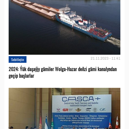
21.11.2023 - 11:41
Sebitleýin
2024: Ýük daşaýjy gämiler Wolga-Hazar deňzi gämi kanalyndan
geçip başlarlar