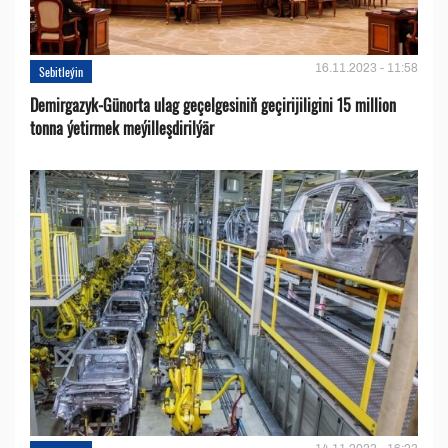
16.11.2023 - 11:58
Sebitleýin
Demirgazyk-Günorta ulag geçelgesiniň geçirijiligini 15 million
tonna ýetirmek meýilleşdirilýär