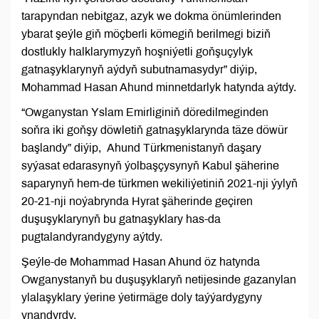
tarapyndan nebitgaz, azyk we dokma önümlerinden
ybarat şeýle giň möçberli kömegiň berilmegi biziň
dostlukly halklarymyzyň hoşniýetli goňşuçylyk
gatnaşyklarynyň aýdyň subutnamasydyr” diýip,
Mohammad Hasan Ahund minnetdarlyk hatynda aýtdy.
“Owganystan Yslam Emirliginiň döredilmeginden
soňra iki goňşy döwletiň gatnaşyklarynda täze döwür
başlandy” diýip, Ahund Türkmenistanyň daşary
syýasat edarasynyň ýolbaşçysynyň Kabul şäherine
saparynyň hem-de türkmen wekiliýetiniň 2021-nji ýylyň
20-21-nji noýabrynda Hyrat şäherinde geçiren
duşuşyklarynyň bu gatnaşyklary has-da
pugtalandyrandygyny aýtdy.
Şeýle-de Mohammad Hasan Ahund öz hatynda
Owganystanyň bu duşuşyklaryň netijesinde gazanylan
ylalaşyklary ýerine ýetirmäge doly taýýardygyny
ynandyrdy.