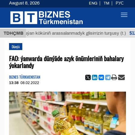
Awgust 8, 2026
ENG
TM
РУС
Toggl
navig
$12935,18
TDHÇMB
Buýan köküniň arassalanmadyk glisirrizin turşusy (t.)
Dünýä
FAO: ýanwarda dünýäde azyk önümleriniň bahalary
ýokarlandy
BIZNES TÜRKMENISTAN
13:38
08.02.2022