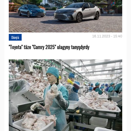
16.11.2023 - 15:40
Dünýä
''Toyota" täze "Camry 2025" ulagyny tanyşdyrdy