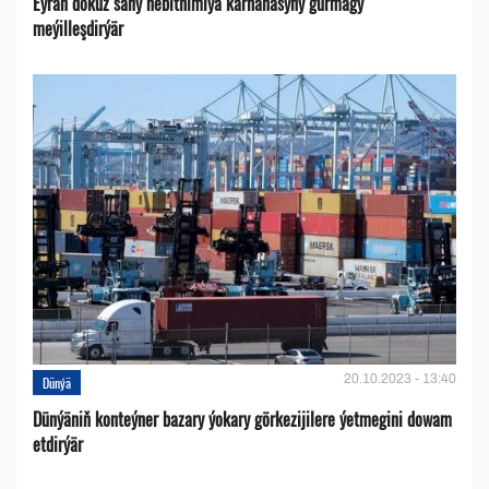
Eýran dokuz sany nebithimiýa kärhanasyny gurmagy
meýilleşdirýär
20.10.2023 - 13:40
Dünýä
Dünýäniň konteýner bazary ýokary görkezijilere ýetmegini dowam
etdirýär