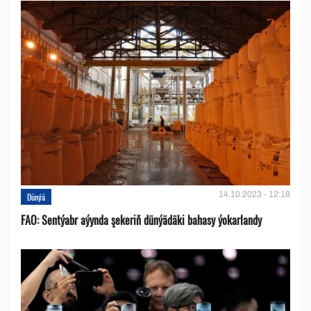
14.10.2023 - 12:18
Dünýä
FAO: Sentýabr aýynda şekeriň dünýädäki bahasy ýokarlandy