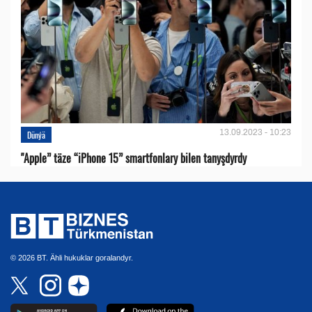
13.09.2023 - 10:23
Dünýä
"Apple” täze “iPhone 15” smartfonlary bilen tanyşdyrdy
© 2026 BT. Ähli hukuklar goralandyr.