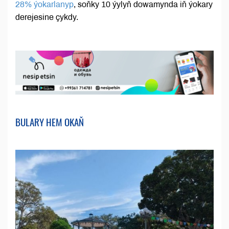
28% ýokarlanyp
, soňky 10 ýylyň dowamynda iň ýokary
derejesine çykdy.
BULARY HEM OKAŇ