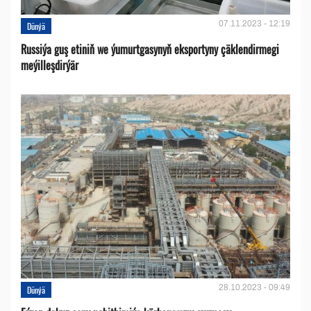
07.11.2023 - 12:19
Dünýä
Russiýa guş etiniň we ýumurtgasynyň eksportyny çäklendirmegi
meýilleşdirýär
28.10.2023 - 09:49
Dünýä