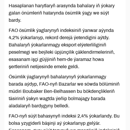
Hasaplanan harytlaryň arasynda bahalary iň ýokary
galan önümleriň hatarynda ösümlik ýagy we süýt
bardy.
FAO ösümlik ýaglarynyň indeksiniň ýanwar aýynda
4,2% ýokarlanyp, rekord derejä ýetendigini aýtdy.
Bahalaryň ýokarlanmagy eksport elýeterliliginiň
peselmegi we beýleki üpjünçilik çäklendirmeleriniň,
esasanam işçi güýjiniň hem-de ýaramaz howa
şertleriniň netijesinde emele geldi.
Ösümlik ýaglarynyň bahalarynyň ýokarlanmagy
barada aýdyp, FAO-nyň Bazarlar we söwda bölüminiň
müdiri Boubaker Ben-Belhassen bu bökdençlikleriň
täsiriniň ýakyn wagtda ýeňip bolmajagy barada
aladalaryň bardygyny belledi.
FAO-nyň süýt bahasynyň indeksi 2,4% ýokarlandy. Bu
bolsa yzygiderli bäşinji aý ýokarlanyp gelýär.