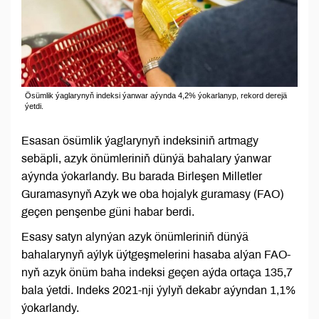
Ösümlik ýaglarynyň indeksi ýanwar aýynda 4,2% ýokarlanyp, rekord derejä
ýetdi.
Esasan ösümlik ýaglarynyň indeksiniň artmagy
sebäpli, azyk önümleriniň dünýä bahalary ýanwar
aýynda ýokarlandy. Bu barada Birleşen Milletler
Guramasynyň Azyk we oba hojalyk guramasy (FAO)
geçen penşenbe güni habar berdi.
Esasy satyn alynýan azyk önümleriniň dünýä
bahalarynyň aýlyk üýtgeşmelerini hasaba alýan FAO-
nyň azyk önüm baha indeksi geçen aýda ortaça 135,7
bala ýetdi. Indeks 2021-nji ýylyň dekabr aýyndan 1,1%
ýokarlandy.