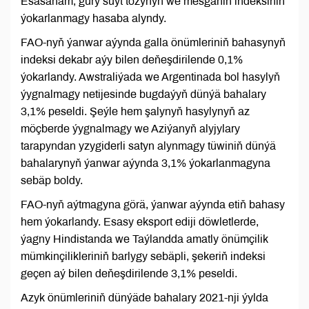
Esasanam, gury süýt tozynyň we mesgäniň indeksiniň
ýokarlanmagy hasaba alyndy.
FAO-nyň ýanwar aýynda galla önümleriniň bahasynyň
indeksi dekabr aýy bilen deňeşdirilende 0,1%
ýokarlandy. Awstraliýada we Argentinada bol hasylyň
ýygnalmagy netijesinde bugdaýyň dünýä bahalary
3,1% peseldi. Şeýle hem şalynyň hasylynyň az
möçberde ýygnalmagy we Aziýanyň alyjylary
tarapyndan yzygiderli satyn alynmagy tüwiniň dünýä
bahalarynyň ýanwar aýynda 3,1% ýokarlanmagyna
sebäp boldy.
FAO-nyň aýtmagyna görä, ýanwar aýynda etiň bahasy
hem ýokarlandy. Esasy eksport ediji döwletlerde,
ýagny Hindistanda we Taýlandda amatly önümçilik
mümkinçilikleriniň barlygy sebäpli, şekeriň indeksi
geçen aý bilen deňeşdirilende 3,1% peseldi.
Azyk önümleriniň dünýäde bahalary 2021-nji ýylda