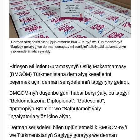
Derman serişdeleri bilen üpjün etmeklik BMGÖM-nyň we Türkmenistanyň
Saglygy goraýyş we derman senagaty ministrliginiň bilelikdäki taslamasynyň
çäklerinde amala aşyryldy.
Birleşen Milletler Guramasynyň Ösüş Maksatnamasy
(BMGÖM) Türkmenistana dem alyş kesellerini
bejermek üçin derman serişdeleriniň tapgyryny getirdi.
BMGÖM-nyň duşenbe güni habar berşi ýaly, bu tapgyr
“Beklometazona Diptopionat”, “Budesonid”,
“Ipratropiýa Bromid” we “Salbutamol” ýaly
ingalýatorlary öz içine alýar.
Derman serişdeleri bilen üpjün etmeklik BMGÖM-nyň
we Türkmenistanyň Saglygy goraýyş we derman