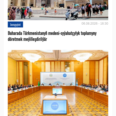
06.08.2026 - 16:30
Jemgyýet
Buharada Türkmenistanyň medeni-syýahatçylyk toplumyny
döretmek meýilleşdirilýär