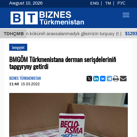
Awgust 10, 2026
ENG
TM
РУС
Toggl
navig
$12935,18
Buýan köküniň arassalanmadyk glisirrizin turşusy (t.)
TDHÇMB
Jemgyýet
BMGÖM Türkmenistana derman serişdeleriniň
tapgyryny getirdi
BIZNES TÜRKMENISTAN
11:40
15.03.2022