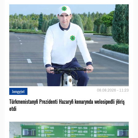
08.08.2026 - 11:23
Jemgyýet
Türkmenistanyň Prezidenti Hazaryň kenarynda welosipedli ýöriş
etdi