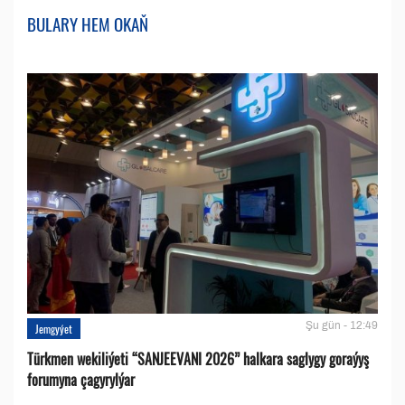
BULARY HEM OKAŇ
Şu gün - 12:49
Jemgyýet
Türkmen wekiliýeti “SANJEEVANI 2026” halkara saglygy goraýyş
forumyna çagyrylýar