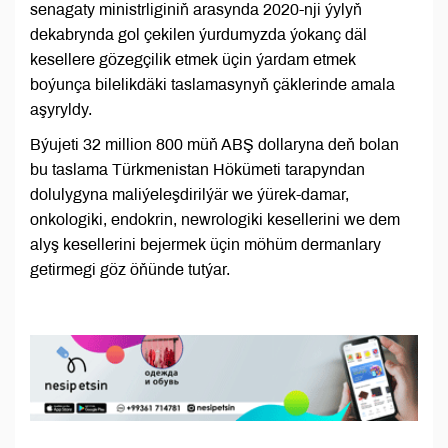
senagaty ministrliginiň arasynda 2020-nji ýylyň
dekabrynda gol çekilen ýurdumyzda ýokanç däl
kesellere gözegçilik etmek üçin ýardam etmek
boýunça bilelikdäki taslamasynyň çäklerinde amala
aşyryldy.
Býujeti 32 million 800 müň ABŞ dollaryna deň bolan
bu taslama Türkmenistan Hökümeti tarapyndan
dolulygyna maliýeleşdirilýär we ýürek-damar,
onkologiki, endokrin, newrologiki kesellerini we dem
alyş kesellerini bejermek üçin möhüm dermanlary
getirmegi göz öňünde tutýar.