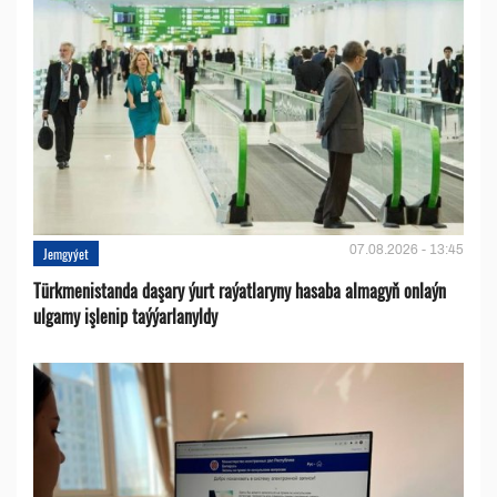
07.08.2026 - 13:45
Jemgyýet
Türkmenistanda daşary ýurt raýatlaryny hasaba almagyň onlaýn
ulgamy işlenip taýýarlanyldy