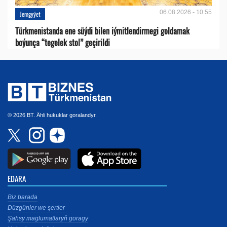
06.08.2026 - 10:55
Jemgyýet
Türkmenistanda ene süýdi bilen iýmitlendirmegi goldamak
boýunça “tegelek stol” geçirildi
© 2026 BT. Ähli hukuklar goralandyr.
EDARA
Biz barada
Düzgünler we şertler
Şahsy maglumatlaryň goragy