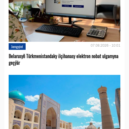
07.08.2026 - 10:01
Jemgyýet
Belarusyň Türkmenistandaky ilçihanasy elektron nobat ulgamyna
geçýär