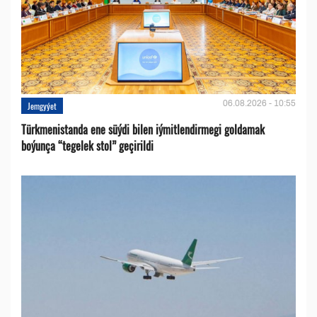
06.08.2026 - 10:55
Jemgyýet
Türkmenistanda ene süýdi bilen iýmitlendirmegi goldamak
boýunça “tegelek stol” geçirildi