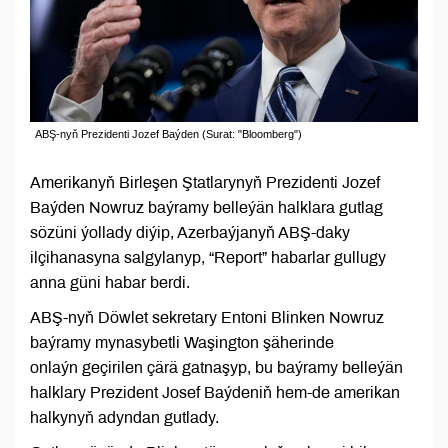
ABŞ-nyň Prezidenti Jozef Baýden (Surat: "Bloomberg")
Amerikanyň Birleşen Ştatlarynyň Prezidenti Jozef
Baýden Nowruz baýramy belleýän halklara gutlag
sözüni ýollady diýip, Azerbaýjanyň ABŞ-daky
ilçihanasyna salgylanyp, “Report” habarlar gullugy
anna güni habar berdi.
ABŞ-nyň Döwlet sekretary Entoni Blinken Nowruz
baýramy mynasybetli Waşington şäherinde
onlaýn geçirilen çärä gatnaşyp, bu baýramy belleýän
halklary Prezident Josef Baýdeniň hem-de amerikan
halkynyň adyndan gutlady.