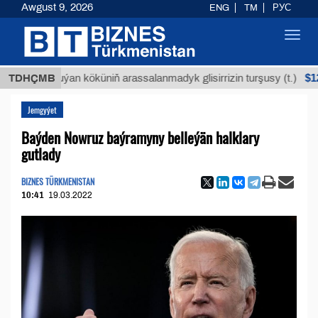
Awgust 9, 2026
ENG
TM
РУС
Toggl
navig
$12935,1
TDHÇMB
Buýan köküniň arassalanmadyk glisirrizin turşusy (t.)
Jemgyýet
Baýden Nowruz baýramyny belleýän halklary
gutlady
BIZNES TÜRKMENISTAN
10:41
19.03.2022