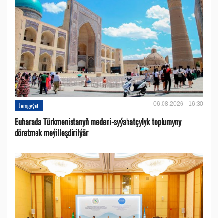
06.08.2026 - 16:30
Jemgyýet
Buharada Türkmenistanyň medeni-syýahatçylyk toplumyny
döretmek meýilleşdirilýär