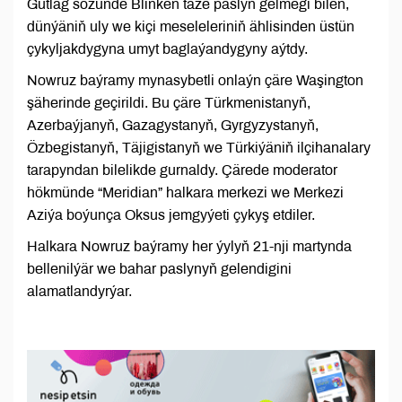
Gutlag sözünde Blinken täze paslyň gelmegi bilen,
dünýäniň uly we kiçi meseleleriniň ählisinden üstün
çykyljakdygyna umyt baglaýandygyny aýtdy.
Nowruz baýramy mynasybetli onlaýn çäre Waşington
şäherinde geçirildi. Bu çäre Türkmenistanyň,
Azerbaýjanyň, Gazagystanyň, Gyrgyzystanyň,
Özbegistanyň, Täjigistanyň we Türkiýäniň ilçihanalary
tarapyndan bilelikde gurnaldy. Çärede moderator
hökmünde “Meridian” halkara merkezi we Merkezi
Aziýa boýunça Oksus jemgyýeti çykyş etdiler.
Halkara Nowruz baýramy her ýylyň 21-nji martynda
bellenilýär we bahar paslynyň gelendigini
alamatlandyrýar.