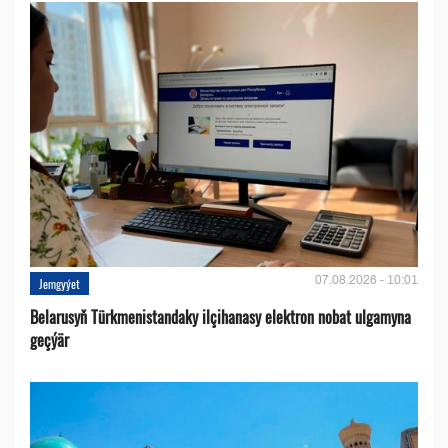
07.08.2026 - 10:01
Jemgyýet
Belarusyň Türkmenistandaky ilçihanasy elektron nobat ulgamyna
geçýär