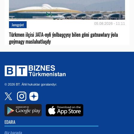
05.08.2026 - 11:11
Jemgyýet
Türkmen ilçisi JATA-nyň ýolbaşçysy bilen göni gatnawlary ýola
goýmagy maslahatlaşdy
© 2026 BT. Ähli hukuklar goralandyr.
EDARA
Biz barada