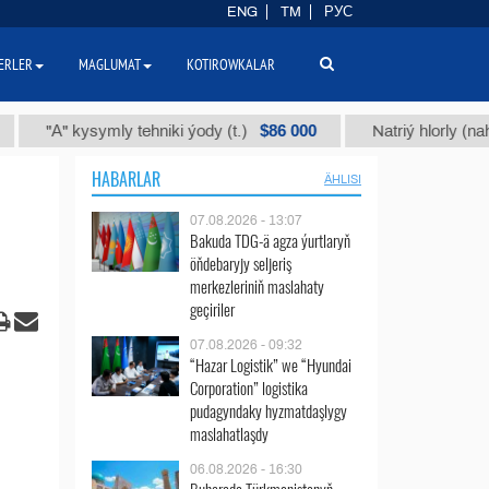
ENG
TM
РУС
ERLER
MAGLUMAT
KOTIROWKALAR
$86 000
А" kysymly tehniki ýody (t.)
Natriý hlorly (nahar duzy
HABARLAR
ÄHLISI
07.08.2026 - 13:07
Bakuda TDG-ä agza ýurtlaryň
öňdebaryjy seljeriş
merkezleriniň maslahaty
geçiriler
07.08.2026 - 09:32
“Hazar Logistik” we “Hyundai
Corporation” logistika
pudagyndaky hyzmatdaşlygy
maslahatlaşdy
06.08.2026 - 16:30