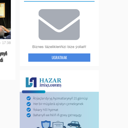
- 17:38
Biznes täzelikleriňizi bize ýollaň!
ynyň
UGRATMAK
di