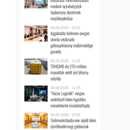
Buharada Türkmenistanyň
medeni-syýahatçylyk
toplumyny döretmek
meýilleşdirilýär
06.08.2026 - 13:50
Aşgabatda türkmen-owgan
söwda-ykdysady
gatnaşyklaryny ösdürmeklige
garaldy
06.08.2026 - 11:06
TDHÇMB-da 270 million
manatlyk nebit ýol bitumy
satyldy
06.08.2026 - 11:03
“Hazar Logistik” owgan
wekiliýeti bilen logistika
meselelerini maslahatlaşdy
06.08.2026 - 10:55
Türkmenistanda ene süýdi bilen
iýmitlendirmegi goldamak