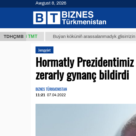
Awgust 8, 2026
37,8 ТМТ
)
TDHÇMB
Buýan köküniň arassalanmadyk glisirrizin turşusy 
Jemgyýet
Hormatly Prezidentimiz
zerarly gynanç bildirdi
BIZNES TÜRKMENISTAN
11:21
07.04.2022