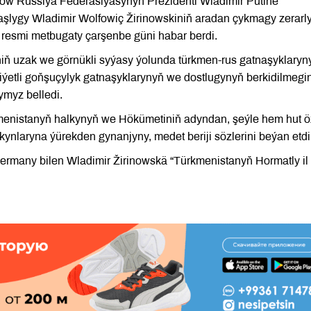
ow Russiýa Federasiýasynyň Prezidenti Wladimir Putine
aşlygy Wladimir Wolfowiç Žirinowskiniň aradan çykmagy zerarl
resmi metbugaty çarşenbe güni habar berdi.
niň uzak we görnükli syýasy ýolunda türkmen-rus gatnaşyklaryn
iýetli goňşuçylyk gatnaşyklarynyň we dostlugynyň berkidilmegi
ymyz belledi.
kmenistanyň halkynyň we Hökümetiniň adyndan, şeýle hem hut ö
laryna ýürekden gynanjyny, medet beriji sözlerini beýan etdi
Permany bilen Wladimir Žirinowskä “Türkmenistanyň Hormatly il