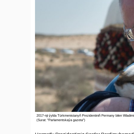
2017-nji ýylda Türkmenistanyň Prezidentiniň Permany bilen Wladimi
(Surat: "Parlamentskaýa gazeta")