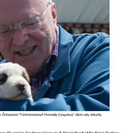
r Žirinowskä “Türkmenistanyň Hormatly il ýaşulusy” diýen ady dakyldy.