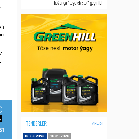
boýunça “tegelek stol” geçirildi
y
yň
ne
z
.
TENDERLER
ÄHLISI
06.08.2026
16.09.2026