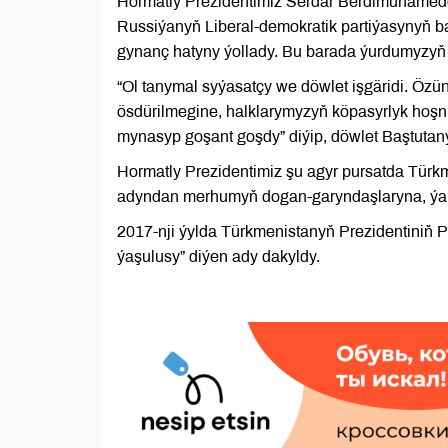
Hormatly Prezidentimiz Serdar Berdimuhamed
Russiýanyň Liberal-demokratik partiýasynyň b
gynanç hatyny ýollady. Bu barada ýurdumyzyň 
“Ol tanymal syýasatçy we döwlet işgäridi. Özü
ösdürilmegine, halklarymyzyň köpasyrlyk hoşn
mynasyp goşant goşdy” diýip, döwlet Baştutan
Hormatly Prezidentimiz şu agyr pursatda Tür
adyndan merhumyň dogan-garyndaşlaryna, ýakyn
2017-nji ýylda Türkmenistanyň Prezidentiniň 
ýaşulusy” diýen ady dakyldy.