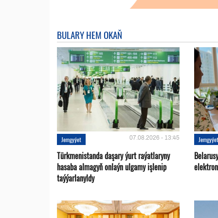
BULARY HEM OKAŇ
07.08.2026 - 13:45
Jemgyýet
Jemgyýe
Türkmenistanda daşary ýurt raýatlaryny
Belarus
hasaba almagyň onlaýn ulgamy işlenip
elektro
taýýarlanyldy