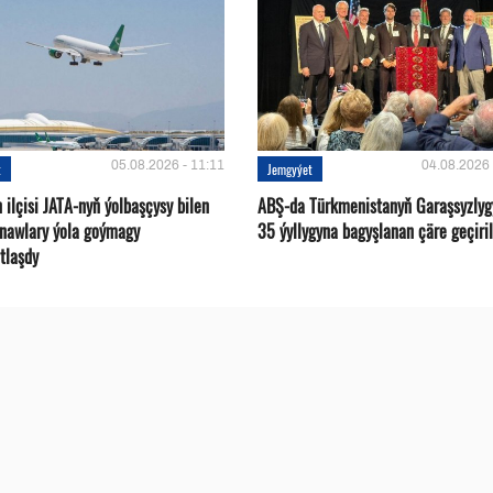
05.08.2026 - 11:11
04.08.2026 
t
Jemgyýet
ilçisi JATA-nyň ýolbaşçysy bilen
ABŞ-da Türkmenistanyň Garaşsyzlyg
tnawlary ýola goýmagy
35 ýyllygyna bagyşlanan çäre geçiril
tlaşdy