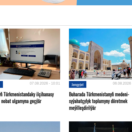
07.08.2026 - 10:01
06.08.2026 
t
Jemgyýet
yň Türkmenistandaky ilçihanasy
Buharada Türkmenistanyň medeni-
n nobat ulgamyna geçýär
syýahatçylyk toplumyny döretmek
meýilleşdirilýär