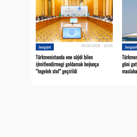
06.08.2026 - 10:55
Jemgyýet
Jemgyýe
Türkmenistanda ene süýdi bilen
Türkmen 
iýmitlendirmegi goldamak boýunça
göni ga
“tegelek stol” geçirildi
maslaha