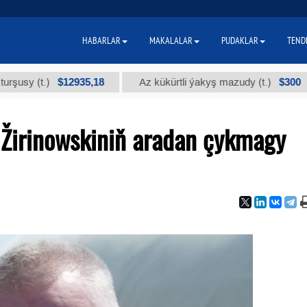
HABARLAR
MAKALALAR
PUDAKLAR
TEND
$12935,18
$300
(t.)
Az kükürtli ýakyş mazudy (t.)
"
 Žirinowskiniň aradan çykmagy