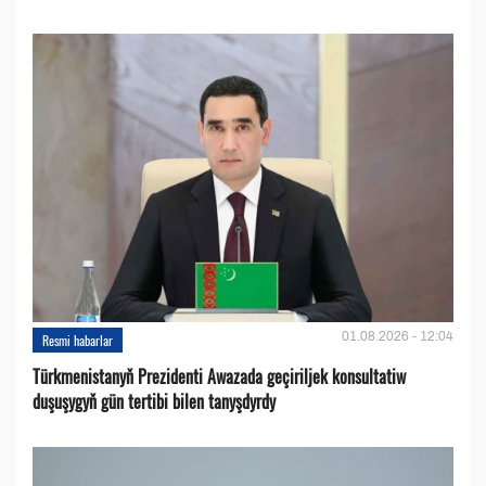
01.08.2026 - 12:04
Resmi habarlar
Türkmenistanyň Prezidenti Awazada geçiriljek konsultatiw
duşuşygyň gün tertibi bilen tanyşdyrdy