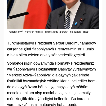
Ýaponiýanyň Premýer-ministri Fumio Kisida (Surat: “The Japan Times”)
Türkmenistanyň Prezidenti Serdar Berdimuhamedow
çarşenbe güni Ýaponiýanyň Premýer-ministri Fumio
Kisida bilen telefon arkaly söhbetdeşlik geçirdi.
Söhbetdeşligiň dowamynda Hormatly Prezidentimiz
we Ýaponiýanyň Hökümetiniň Başlygy ýurtlarymyzyň
"Merkezi Aziýa+Ýaponiýa" dialogynyň çäklerinde
üstünlikli hyzmatdaşlyk edýändiklerini bellediler hem-
de dialogyň özara bähbitli gatnaşyklaryň möhüm
meselelerini ara alyp maslahatlaşmak üçin amatly
mümkinçilik döredýändigini bellediler. Bu barada
ýurdumyzyň resmi metbugaty habar berdi.