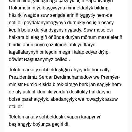
sammitine gatnaşmaga çakylyk üçin Ýaponiýanyň
Hökümetiniň ýolbaşçysyna minnetdarlyk bildirip,
häzirki wagtda suw serişdeleriniň tygşytly hem-de
netijeli peýdalanylmagynyň durnukly ösüşiň esasy
kepili bolup durýandygyny nygtady. Suw meselesi
halkara bileleşigiň öňünde durýan möhüm meseleleriň
biridir, onuň oňyn çözülmegi ähli ýurtlaryň
tagallalarynyň birleşdirilmegini talap edýär diýip,
döwlet Baştutanymyz belledi.
Telefon arkaly söhbetdeşligiň ahyrynda hormatly
Prezidentimiz Serdar Berdimuhamedow we Premýer-
ministr Fumio Kisida birek-birege berk jan saglyk hem-
de uly üstünlikleri, iki ýurduň dostlukly halklaryna
bolsa parahatçylyk, abadançylyk we rowaçlyk arzuw
etdiler.
Telefon arkaly söhbetdeşlik ýapon tarapynyň
başlangyjy boýunça geçirildi.