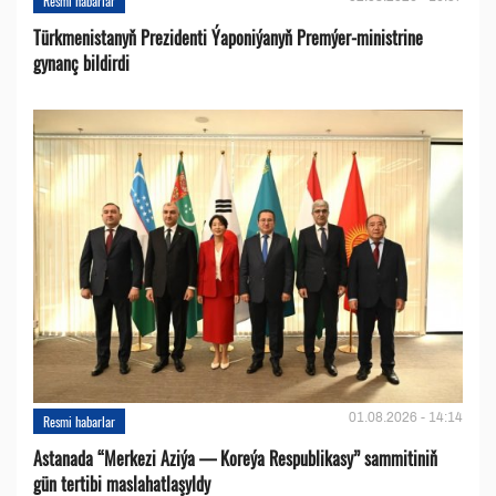
Resmi habarlar
Türkmenistanyň Prezidenti Ýaponiýanyň Premýer-ministrine
gynanç bildirdi
01.08.2026 - 14:14
Resmi habarlar
Astanada “Merkezi Aziýa — Koreýa Respublikasy” sammitiniň
gün tertibi maslahatlaşyldy