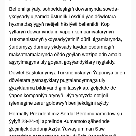
Bellenilişi ýaly, söhbetdeşligiň dowamynda söwda-
ykdysady ulgamda üstünlikli ösdürilýän döwletara
hyzmatdaşlygyň netijeli häsiýeti bellenildi. Köp
ýyllaryň dowamynda iri ýapon kompaniýalarynyň
Türkmenistanyň ykdysadyýetiniň dürli ulgamlarynda,
ýurdumyzy durmuş-ykdysady taýdan ösdürmegiň
maksatnamalarynda öňde goýlan wezipeleriň amala
aşyrylmagyna uly goşant goşýandyklary nygtaldy.
Döwlet Baştutanymyz Türkmenistanyň Ýaponiýa bilen
döwletara gatnaşyklary pugtalandyrmaga uly
gyzyklanma bildirýändigini tassyklap, geljekde-de
ýapon kompaniýalarynyň Diýarymyzda netijeli
işlemegine zerur goldawyň beriljekdigini aýtdy.
Hormatly Prezidentimiz Serdar Berdimuhamedow şu
ýylyň 23-24-nji aprelinde Kumamoto şäherinde
geçiriljek dördünji Aziýa-Ýuwaş umman Suw