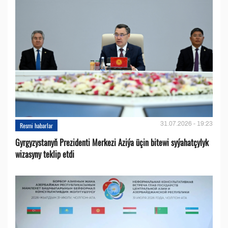
31.07.2026 - 19:23
Resmi habarlar
Gyrgyzystanyň Prezidenti Merkezi Aziýa üçin bitewi syýahatçylyk
wizasyny teklip etdi