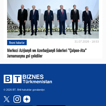
31.07.2026 - 18:53
Resmi habarlar
Merkezi Aziýanyň we Azerbaýjanyň liderleri “Çolpon-Ata”
Jarnamasyna gol çekdiler
© 2026 BT. Ähli hukuklar goralandyr.