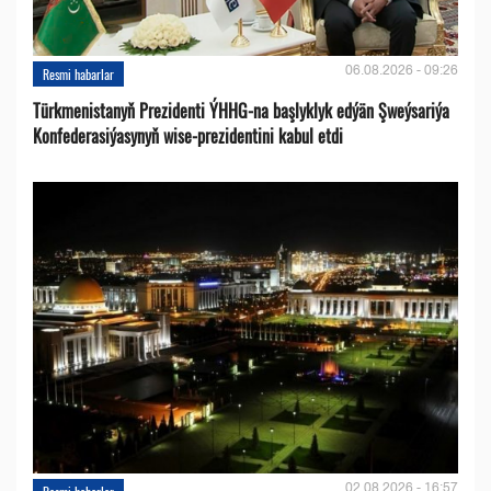
06.08.2026 - 09:26
Resmi habarlar
Türkmenistanyň Prezidenti ÝHHG-na başlyklyk edýän Şweýsariýa
Konfederasiýasynyň wise-prezidentini kabul etdi
02.08.2026 - 16:57