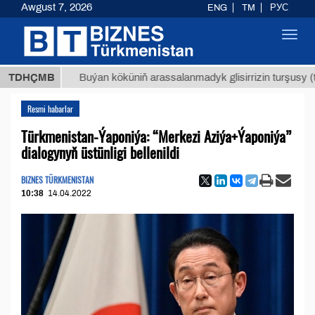
Awgust 7, 2026
ENG
TM
РУС
Toggl
navig
Т
$129
TDHÇMB
Buýan köküniň arassalanmadyk glisirrizin turşusy (t.)
Resmi habarlar
Türkmenistan-Ýaponiýa: “Merkezi Aziýa+Ýaponiýa”
dialogynyň üstünligi bellenildi
BIZNES TÜRKMENISTAN
10:38
14.04.2022