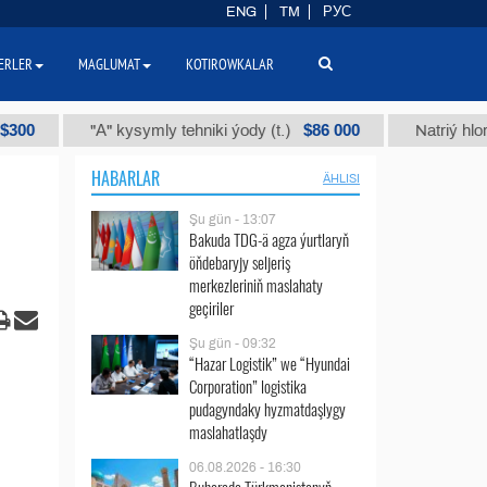
ENG
TM
РУС
ERLER
MAGLUMAT
KOTIROWKALAR
$86 000
"А" kysymly tehniki ýody (t.)
Natriý hlorly (naha
HABARLAR
ÄHLISI
Şu gün - 13:07
Bakuda TDG-ä agza ýurtlaryň
öňdebaryjy seljeriş
merkezleriniň maslahaty
geçiriler
Şu gün - 09:32
“Hazar Logistik” we “Hyundai
Corporation” logistika
pudagyndaky hyzmatdaşlygy
maslahatlaşdy
06.08.2026 - 16:30