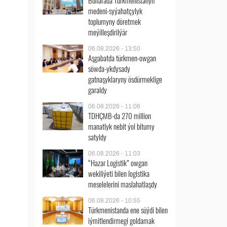
Buharada Türkmenistanyň
medeni-syýahatçylyk
toplumyny döretmek
meýilleşdirilýär
06.08.2026 - 13:50
Aşgabatda türkmen-owgan
söwda-ykdysady
gatnaşyklaryny ösdürmeklige
garaldy
06.08.2026 - 11:06
TDHÇMB-da 270 million
manatlyk nebit ýol bitumy
satyldy
06.08.2026 - 11:03
“Hazar Logistik” owgan
wekiliýeti bilen logistika
meselelerini maslahatlaşdy
06.08.2026 - 10:55
Türkmenistanda ene süýdi bilen
iýmitlendirmegi goldamak