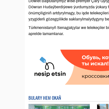
Döwlet Baştutanymyz wise-premýer Çary Gylyj
Döwran Hudaýberdiýewe ýurdumyzda ýokary hill
önümçiliginiň artdyrylmagy, bu işde telekeçile
yzygiderli gözegçilikde saklanylmalydygyny be
Türkmenistanyň Senagatçylar we telekeçiler bi
aprelde tamamlanar.
BULARY HEM OKAŇ