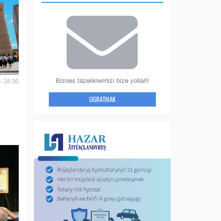
Biznes täzelikleriňizi bize ýollaň!
- 16:30
UGRATMAK