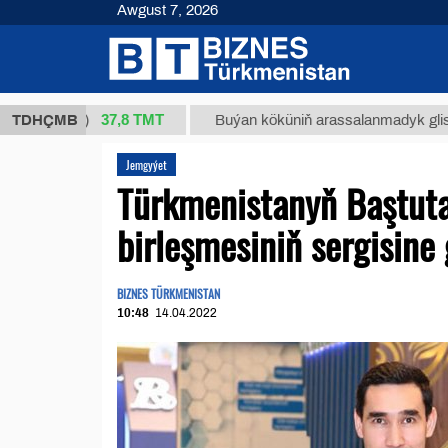
Awgust 7, 2026
37,8 ТМТ
 (kg.)
TDHÇMB
Buýan köküniň arassalanmadyk glisirrizin tu
Jemgyýet
Türkmenistanyň Baştuta
birleşmesiniň sergisine
BIZNES TÜRKMENISTAN
10:48
14.04.2022