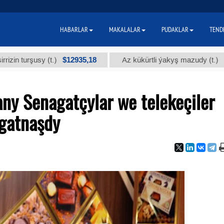
HABARLAR
MAKALALAR
PUDAKLAR
TEND
$12935,18
$300
rşusy (t.)
Az kükürtli ýakyş mazudy (t.)
ny Senagatçylar we telekeçiler
 gatnaşdy