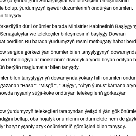
w çarşenbe güni Senagatçylar we telekeçiler birleşmesiniň
de bolup, ýurdumyzyň işewür düzümleriniň öndürýän önümleri,
en tanyşdy.
kezilýän dürli önümler barada Ministrler Kabinetiniň Başlygyn
enagatçylar we telekeçiler birleşmesiniň başlygy Döwran
t berdiler. Bu barada ýurdumyzyň resmi metbugaty habar berd
ow sergide görkezilýän önümler bilen tanyşlygynyň dowamynd
riş we tehnologiýalar merkeziniň” diwarlyklarynda beýan edilýän 
üň berýän maglumatlar bilen tanyşdy.
ler bilen tanyşlygynyň dowamynda ýokary hilli önümleri öndür
azanan “Hasar”, “Misgär”, “Duýgy”, “Altyn ýunus” kärhanalaryn
” söwda nyşanly süýji-köke öndürýän telekeçileriň görkezýän
 ýurdumyzyň telekeçileri tarapyndan ýetişdirilýän gök önümle
lidigini belläp, oba hojalyk önümlerini öndürmekde hem-de gaý
y” haryt nyşanly azyk önümleriniň görnüşleri bilen tanyşdy.