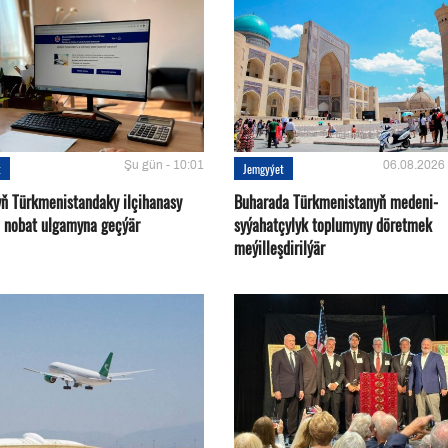
Şu gün - 10:01
06.08.2026 
t
Jemgyýet
yň Türkmenistandaky ilçihanasy
Buharada Türkmenistanyň medeni-
n nobat ulgamyna geçýär
syýahatçylyk toplumyny döretmek
meýilleşdirilýär