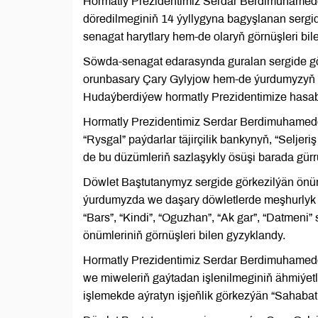
Hormatly Prezidentimiz Serdar Berdimuhamedo
döredilmeginiň 14 ýyllygyna bagyşlanan sergi
senagat harytlary hem-de olaryň görnüşleri bil
Söwda-senagat edarasynda guralan sergide gör
orunbasary Çary Gylyjow hem-de ýurdumyzyň S
Hudaýberdiýew hormatly Prezidentimize hasaba
Hormatly Prezidentimiz Serdar Berdimuhamed
“Rysgal” paýdarlar täjirçilik bankynyň, “Selje
de bu düzümleriň sazlaşykly ösüşi barada gürr
Döwlet Baştutanymyz sergide görkezilýän önüm
ýurdumyzda we daşary döwletlerde meşhurlyk g
“Bars”, “Kindi”, “Oguzhan”, “Ak gar”, “Datmeni
önümleriniň görnüşleri bilen gyzyklandy.
Hormatly Prezidentimiz Serdar Berdimuhamedow
we miweleriň gaýtadan işlenilmeginiň ähmiýet
işlemekde aýratyn işjeňlik görkezýän “Sahabatl