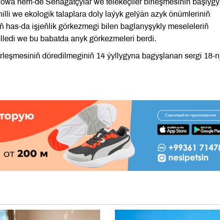
owa hem-de Senagatçylar we telekeçiler birleşmesiniň başlygy
i we ekologik talaplara doly laýyk gelýän azyk önümleriniň
riň has-da işjeňlik görkezmegi bilen baglanyşykly meseleleriň
lledi we bu babatda anyk görkezmeleri berdi.
rleşmesiniň döredilmeginiň 14 ýyllygyna bagyşlanan sergi 18-nj