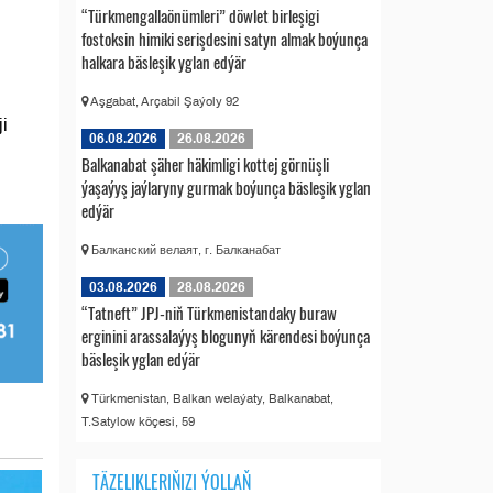
“Türkmengallaönümleri” döwlet birleşigi
fostoksin himiki serişdesini satyn almak boýunça
halkara bäsleşik yglan edýär
Aşgabat, Arçabil Şaýoly 92
i
06.08.2026
26.08.2026
Balkanabat şäher häkimligi kottej görnüşli
ýaşaýyş jaýlaryny gurmak boýunça bäsleşik yglan
edýär
Балканский велаят, г. Балканабат
03.08.2026
28.08.2026
“Tatneft” JPJ-niň Türkmenistandaky buraw
erginini arassalaýyş blogunyň kärendesi boýunça
bäsleşik yglan edýär
Türkmenistan, Balkan welaýaty, Balkanabat,
T.Satylow köçesi, 59
TÄZELIKLERIŇIZI ÝOLLAŇ