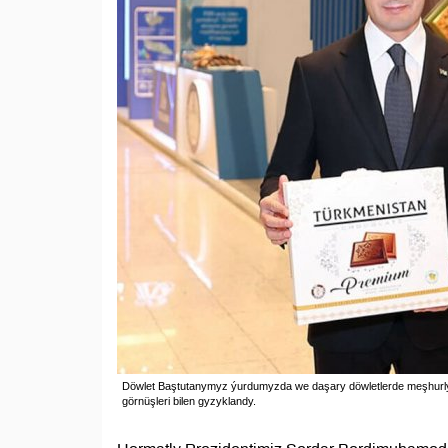
Döwlet Baştutanymyz ýurdumyzda we daşary döwletlerde meşhurlyk
görnüşleri bilen gyzyklandy.