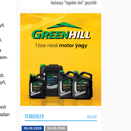
boýunça “tegelek stol” geçirildi
yň
i.
a
hem-
ip,
yň,
riň
tadan
TENDERLER
ÄHLISI
06.08.2026
16.09.2026