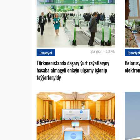
Şu gün - 13:45
Jemgyýet
Jemgyýe
Türkmenistanda daşary ýurt raýatlaryny
Belarus
hasaba almagyň onlaýn ulgamy işlenip
elektro
taýýarlanyldy