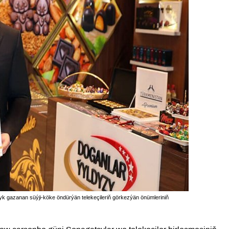
 gazanan süýji-köke öndürýän telekeçileriň görkezýän önümleriniň