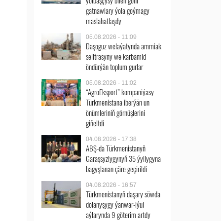
ýolbaşçysy bilen göni
gatnawlary ýola goýmagy
maslahatlaşdy
05.08.2026 - 11:09
Daşoguz welaýatynda ammiak
selitrasyny we karbamid
öndürýän toplum gurlar
05.08.2026 - 11:02
“AgroEksport” kompaniýasy
Türkmenistana iberýän un
önümleriniň görnüşlerini
giňeltdi
04.08.2026 - 17:38
ABŞ-da Türkmenistanyň
Garaşsyzlygynyň 35 ýyllygyna
bagyşlanan çäre geçirildi
04.08.2026 - 16:57
Türkmenistanyň daşary söwda
dolanyşygy ýanwar-iýul
aýlarynda 9 göterim artdy