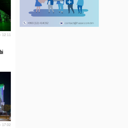
- 12:11
bi
- 17:02