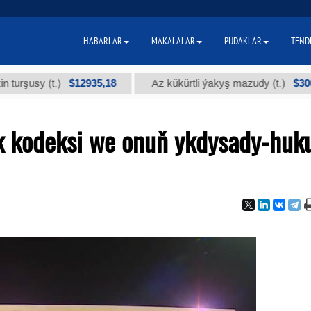
HABARLAR
MAKALALAR
PUDAKLAR
TEND
$12935,18
$300
(t.)
Az kükürtli ýakyş mazudy (t.)
"
 kodeksi we onuň ykdysady-huk