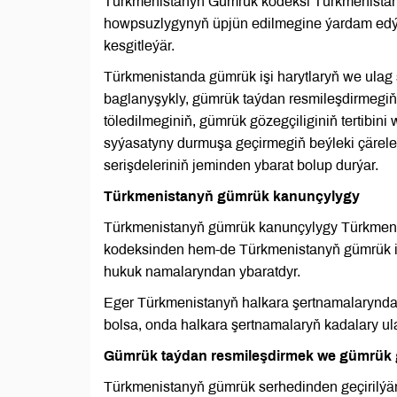
Türkmenistanyň Gümrük kodeksi Türkmenistan
howpsuzlygynyň üpjün edilmegine ýardam edý
kesgitleýär.
Türkmenistanda gümrük işi harytlaryň we ulag 
baglanyşykly, gümrük taýdan resmileşdirmegiň
töledilmeginiň, gümrük gözegçiliginiň tertibin
syýasatyny durmuşa geçirmegiň beýleki çärele
serişdeleriniň jeminden ybarat bolup durýar.
Türkmenistanyň gümrük kanunçylygy
Türkmenistanyň gümrük kanunçylygy Türkmeni
kodeksinden hem-de Türkmenistanyň gümrük iş
hukuk namalaryndan ybaratdyr.
Eger Türkmenistanyň halkara şertnamalarynda
bolsa, onda halkara şertnamalaryň kadalary ul
Gümrük taýdan resmileşdirmek we gümrük g
Türkmenistanyň gümrük serhedinden geçirilýän