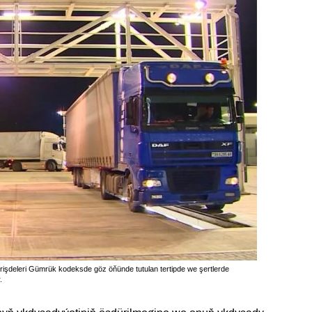
rişdeleri Gümrük kodeksde göz öňünde tutulan tertipde we şertlerde
.