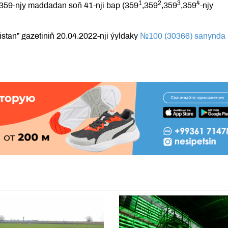
1
2
3
4
, 359-njy maddadan soň 41-nji bap (359
,359
,359
,359
-njy
stan” gazetiniň 20.04.2022-nji ýyldaky
№100 (30366) sanynda