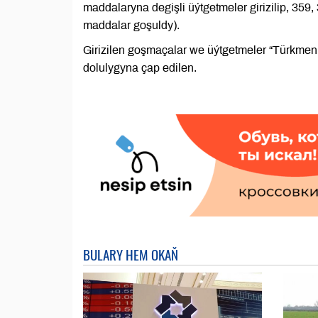
maddalaryna degişli üýtgetmeler girizilip, 359
maddalar goşuldy).
Girizilen goşmaçalar we üýtgetmeler “Türkmeni
dolulygyna çap edilen.
BULARY HEM OKAŇ