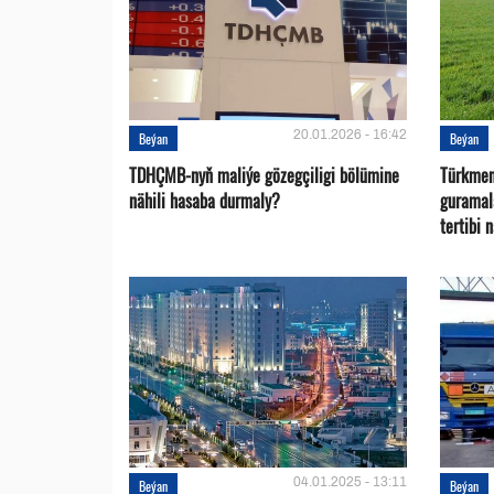
20.01.2026 - 16:42
Beýan
Beýan
TDHÇMB-nyň maliýe gözegçiligi bölümine
Türkmen
nähili hasaba durmaly?
guramal
tertibi 
04.01.2025 - 13:11
Beýan
Beýan