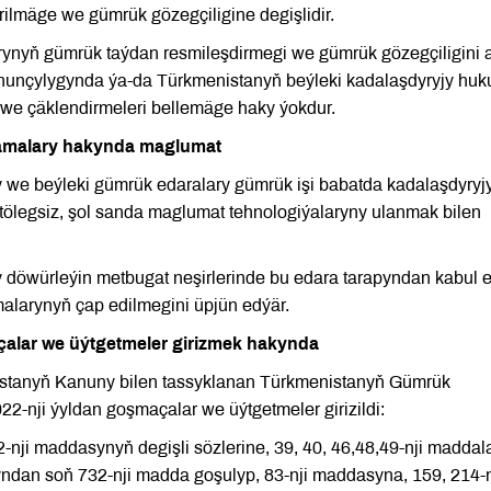
rilmäge we gümrük gözegçiligine degişlidir.
ynyň gümrük taýdan resmileşdirmegi we gümrük gözegçiligini 
unçylygynda ýa-da Türkmenistanyň beýleki kadalaşdyryjy huk
we çäklendirmeleri bellemäge haky ýokdur.
namalary hakynda maglumat
y we beýleki gümrük edaralary gümrük işi babatda kadalaşdyryj
ölegsiz, şol sanda maglumat tehnologiýalaryny ulanmak bilen
 döwürleýin metbugat neşirlerinde bu edara tarapyndan kabul e
alarynyň çap edilmegini üpjün edýär.
lar we üýtgetmeler girizmek hakynda
nistanyň Kanuny bilen tassyklanan Türkmenistanyň Gümrük
-nji ýyldan goşmaçalar we üýtgetmeler girizildi:
, 322-nji maddasynyň degişli sözlerine, 39, 40, 46,48,49-nji madda
syndan soň 732-nji madda goşulyp, 83-nji maddasyna, 159, 214-n