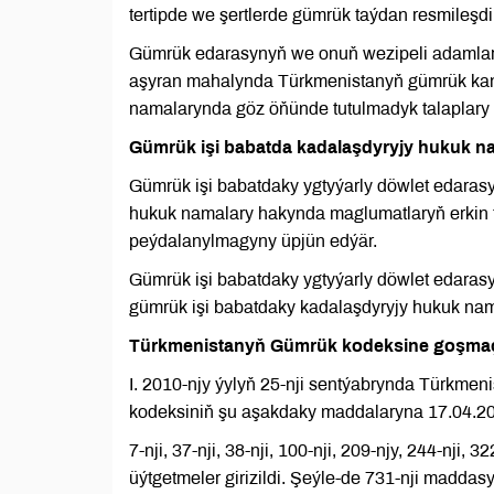
tertipde we şertlerde gümrük taýdan resmileşdi
Gümrük edarasynyň we onuň wezipeli adamlar
aşyran mahalynda Türkmenistanyň gümrük kan
namalarynda göz öňünde tutulmadyk talaplary 
Gümrük işi babatda kadalaşdyryjy hukuk 
Gümrük işi babatdaky ygtyýarly döwlet edaras
hukuk namalary hakynda maglumatlaryň erkin t
peýdalanylmagyny üpjün edýär.
Gümrük işi babatdaky ygtyýarly döwlet edarasy
gümrük işi babatdaky kadalaşdyryjy hukuk nam
Türkmenistanyň Gümrük kodeksine goşmaça
I. 2010-njy ýylyň 25-nji sentýabrynda Türkme
kodeksiniň şu aşakdaky maddalaryna 17.04.2022
7-nji, 37-nji, 38-nji, 100-nji, 209-njy, 244-nji
üýtgetmeler girizildi. Şeýle-de 731-nji madda