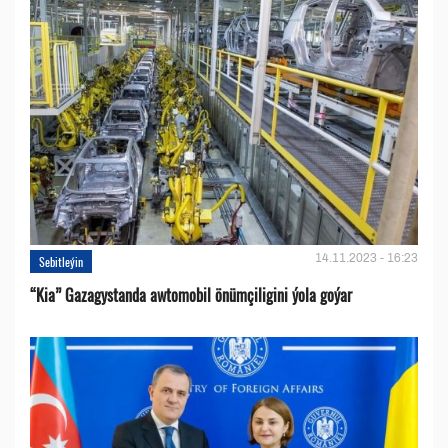
14.11.2023 - 16:23
Sebitleýin
“Kia” Gazagystanda awtomobil önümçiligini ýola goýar