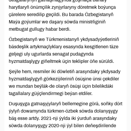
harytlaryň önümçilik zynjyrlaryny döretmek boýunça
çärelere seredilip geçildi. Bu barada Özbegistanyň
Maýa goýumlar we daşary söwda ministrliginiň
metbugat gullugy habar berdi.
Özbegistanyň we Türkmenistanyň ykdysadyýetleriniň
bäsdeşlik artykmaçlyklary esasynda kesgitlenen täze
geljegi uly ugurlarda senagat pudagynda
hyzmatdaşlygy giňeltmek üçin teklipler öňe sürüldi.
Şeýle hem, resmiler iki döwletiň arasyndaky ykdysady
hyzmatdaşlygyň görkezijileriniň ösüşine ünsi çekdiler
we mundan beýläk-de olaryň ösüşi üçin bilelikdäki
tagallalary güýçlendirmegi beýan etdiler.
Duşuşyga gatnaşyjylaryň bellemegine görä, soňky dört
ýylyň dowamynda türkmen-özbek söwda dolanyşygy
bäş esse artdy. 2021-nji ýylda iki ýurduň arasyndaky
söwda dolanyşygy 2020-nji ýyl bilen deňeşdirilende