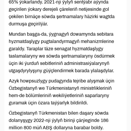
65% ýokarlandy. 2021-nji ýylyň sentýabr aýynda
geçirilen ýokary derejeli çäreleriň netijesinde gol
çekilen birnäçe söwda şertnamalary häzirki wagtda
durmuşa geçirilýär.
Mundan başga-da, ýygnagyň dowamynda sebitara
hyzmatdaşlygy pugtalandyrmagyň mehanizmlerine
garaldy. Taraplar täze senagat hyzmatdaşlygy
taslamalaryny we söwda şertnamalaryny ösdürmek
üçin iki ýurduň sebitleriniň administrasiýalarynyň
utgaşdyrylyşyny güýçlendirmek barada ylalaşdylar.
Azyk howpsuzlygy pudagynda tejribe alyşmak üçin
Özbegistanyň we Türkmenistanyň ministrlikleriniň
hem-de bölümleriniň wekiliýetleriniň saparlaryny
guramak üçin özara taýýarlyk bildirildi.
Özbegistanyň Türkmenistan bilen daşary söwda
dolanyşygy 2022-nji ýylyň birinji çärýeginde 186
million 800 müň ABŞ dollaryna barabar boldy.