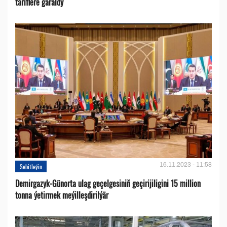
tariflere garaldy
16.11.2023 - 11:58
Sebitleýin
Demirgazyk-Günorta ulag geçelgesiniň geçirijiligini 15 million
tonna ýetirmek meýilleşdirilýär