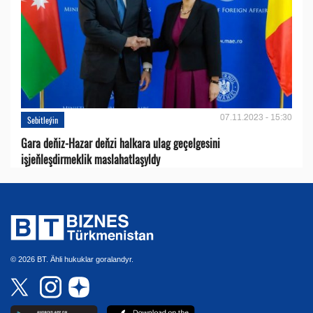
07.11.2023 - 15:30
Sebitleýin
Gara deňiz-Hazar deňzi halkara ulag geçelgesini
işjeňleşdirmeklik maslahatlaşyldy
© 2026 BT. Ähli hukuklar goralandyr.