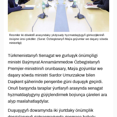
Resmiler iki döwletiň arasyndaky ykdysady hyzmatdaşlygyň görkezijileriniň
ösüşine ünsi çekdiler. (Surat: Özbegistanyň Maýa goýumlar we daşary söwda
ministrligi)
Türkmenistanyň Senagat we gurluşyk önümçiligi
ministri Baýmyrat Annamämmedow Özbegistanyň
Premýer-ministriniň orunbasary, Maýa goýumlar we
daşary söwda ministri Sardor Umurzakow bilen
Daşkent şäherinde penşenbe güni duşuşyk geçirdi.
Onuň barşynda taraplar ýurtlaryň arasynda senagat
hyzmatdaşlygyny güýçlendirmek boýunça çäreleri ara
alyp maslahatlaşdylar.
Duşuşygyň dowamynda iki ýurtdaky önümçilik
desgalarynyň gatnaşmagynda goşmaça bahaly