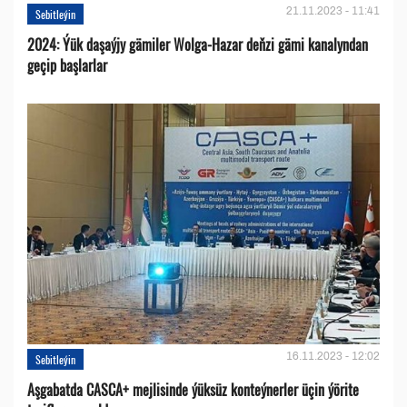
21.11.2023 - 11:41
Sebitleýin
2024: Ýük daşaýjy gämiler Wolga-Hazar deňzi gämi kanalyndan
geçip başlarlar
16.11.2023 - 12:02
Sebitleýin
Aşgabatda CASCA+ mejlisinde ýüksüz konteýnerler üçin ýörite