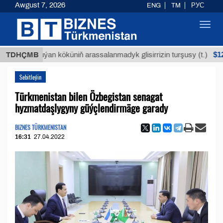
Awgust 7, 2026
ENG
TM
РУС
Toggl
navig
$12935,18
TDHÇMB
Buýan köküniň arassalanmadyk glisirrizin turşusy (t.)
Sebitleýin
Türkmenistan bilen Özbegistan senagat
hyzmatdaşlygyny güýçlendirmäge garady
BIZNES TÜRKMENISTAN
16:31
27.04.2022