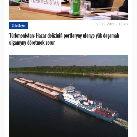
23.11.2023 - 15:46
Sebitleýin
Türkmenistan: Hazar deňziniň portlaryny ulanyp ýük daşamak
ulgamyny döretmek zerur