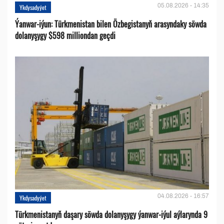
05.08.2026 - 14:35
Ykdysadyýet
Ýanwar-iýun: Türkmenistan bilen Özbegistanyň arasyndaky söwda
dolanyşygy $598 milliondan geçdi
04.08.2026 - 16:57
Ykdysadyýet
Türkmenistanyň daşary söwda dolanyşygy ýanwar-iýul aýlarynda 9