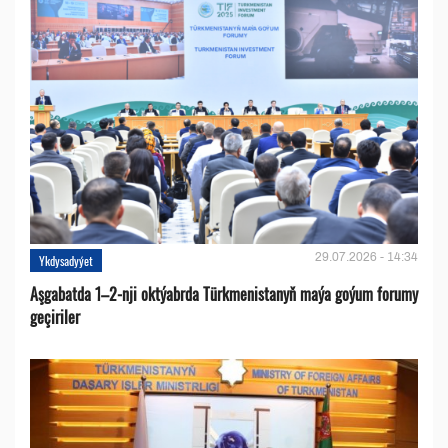
29.07.2026 - 14:34
Ykdysadyýet
Aşgabatda 1–2-nji oktýabrda Türkmenistanyň maýa goýum forumy
geçiriler