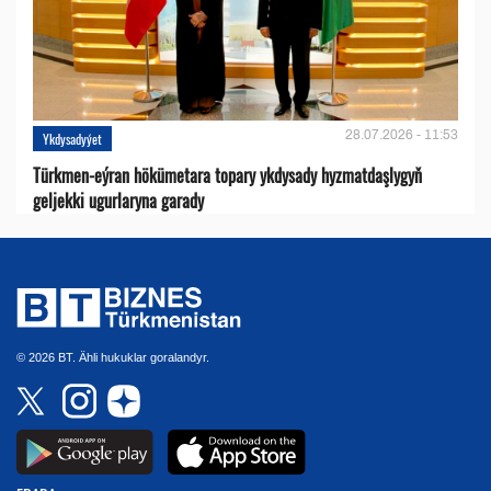
28.07.2026 - 11:53
Ykdysadyýet
Türkmen-eýran hökümetara topary ykdysady hyzmatdaşlygyň
geljekki ugurlaryna garady
© 2026 BT. Ähli hukuklar goralandyr.