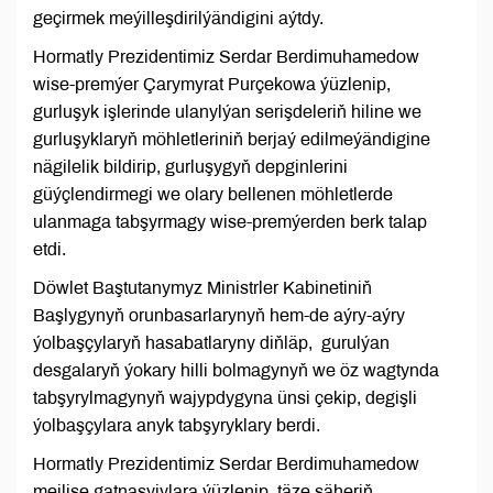
geçirmek meýilleşdirilýändigini aýtdy.
Hormatly Prezidentimiz Serdar Berdimuhamedow
wise-premýer Çarymyrat Purçekowa ýüzlenip,
gurluşyk işlerinde ulanylýan serişdeleriň hiline we
gurluşyklaryň möhletleriniň berjaý edilmeýändigine
nägilelik bildirip, gurluşygyň depginlerini
güýçlendirmegi we olary bellenen möhletlerde
ulanmaga tabşyrmagy wise-premýerden berk talap
etdi.
Döwlet Baştutanymyz Ministrler Kabinetiniň
Başlygynyň orunbasarlarynyň hem-de aýry-aýry
ýolbaşçylaryň hasabatlaryny diňläp, gurulýan
desgalaryň ýokary hilli bolmagynyň we öz wagtynda
tabşyrylmagynyň wajypdygyna ünsi çekip, degişli
ýolbaşçylara anyk tabşyryklary berdi.
Hormatly Prezidentimiz Serdar Berdimuhamedow
mejlise gatnaşyjylara ýüzlenip, täze şäheriň