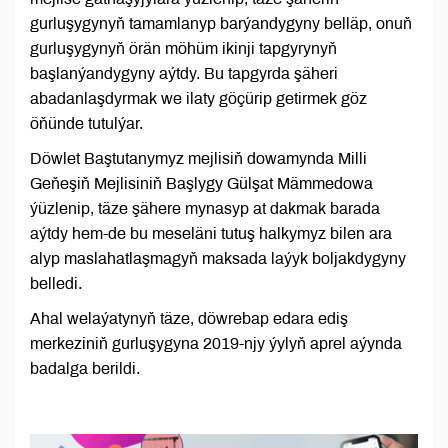
gurluşygynyň tamamlanyp barýandygyny belläp, onuň
gurluşygynyň örän möhüm ikinji tapgyrynyň
başlanýandygyny aýtdy. Bu tapgyrda şäheri
abadanlaşdyrmak we ilaty göçürip getirmek göz
öňünde tutulýar.
Döwlet Baştutanymyz mejlisiň dowamynda Milli
Geňeşiň Mejlisiniň Başlygy Gülşat Mämmedowa
ýüzlenip, täze şähere mynasyp at dakmak barada
aýtdy hem-de bu meseläni tutuş halkymyz bilen ara
alyp maslahatlaşmagyň maksada laýyk boljakdygyny
belledi.
Ahal welaýatynyň täze, döwrebap edara ediş
merkeziniň gurluşygyna 2019-njy ýylyň aprel aýynda
badalga berildi.