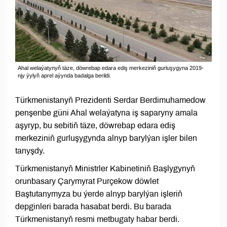
Ahal welaýatynyň täze, döwrebap edara ediş merkeziniň gurluşygyna 2019-
njy ýylyň aprel aýynda badalga berildi.
Türkmenistanyň Prezidenti Serdar Berdimuhamedow
penşenbe güni Ahal welaýatyna iş saparyny amala
aşyryp, bu sebitiň täze, döwrebap edara ediş
merkeziniň gurluşygynda alnyp barylýan işler bilen
tanyşdy.
Türkmenistanyň Ministrler Kabinetiniň Başlygynyň
orunbasary Çarymyrat Purçekow döwlet
Baştutanymyza bu ýerde alnyp barylýan işleriň
depginleri barada hasabat berdi. Bu barada
Türkmenistanyň resmi metbugaty habar berdi.