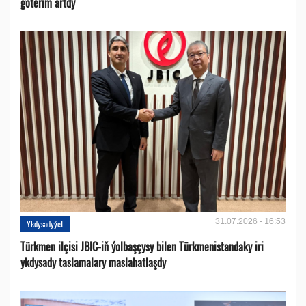
göterim artdy
31.07.2026 - 16:53
Ykdysadyýet
Türkmen ilçisi JBIC-iň ýolbaşçysy bilen Türkmenistandaky iri
ykdysady taslamalary maslahatlaşdy