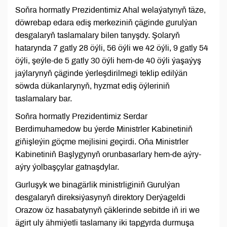
Soňra hormatly Prezidentimiz Ahal welaýatynyň täze,
döwrebap edara ediş merkeziniň çäginde gurulýan
desgalaryň taslamalary bilen tanyşdy. Şolaryň
hatarynda 7 gatly 28 öýli, 56 öýli we 42 öýli, 9 gatly 54
öýli, şeýle-de 5 gatly 30 öýli hem-de 40 öýli ýaşaýyş
jaýlarynyň çäginde ýerleşdirilmegi teklip edilýän
söwda dükanlarynyň, hyzmat ediş öýleriniň
taslamalary bar.
Soňra hormatly Prezidentimiz Serdar
Berdimuhamedow bu ýerde Ministrler Kabinetiniň
giňişleýin göçme mejlisini geçirdi. Oňa Ministrler
Kabinetiniň Başlygynyň orunbasarlary hem-de aýry-
aýry ýolbaşçylar gatnaşdylar.
Gurluşyk we binagärlik ministrliginiň Gurulýan
desgalaryň direksiýasynyň direktory Derýageldi
Orazow öz hasabatynyň çäklerinde sebitde iň iri we
ägirt uly ähmiýetli taslamany iki tapgyrda durmuşa