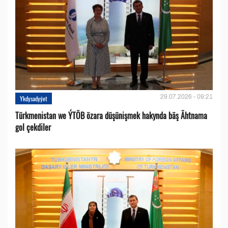
29.07.2026 - 09:21
Ykdysadyýet
Türkmenistan we ÝTÖB özara düşünişmek hakynda bäş Ähtnama
gol çekdiler