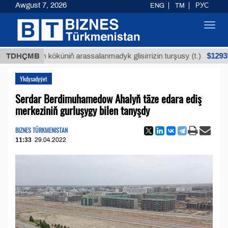
Awgust 7, 2026
ENG
TM
РУС
Toggl
navig
$12935,18
uýan köküniň arassalanmadyk glisirrizin turşusy (t.)
TDHÇMB
Ykdysadyýet
Serdar Berdimuhamedow Ahalyň täze edara ediş
merkeziniň gurluşygy bilen tanyşdy
BIZNES TÜRKMENISTAN
11:33
29.04.2022