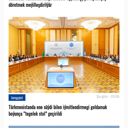
döretmek meýilleşdirilýär
Şu gün - 10:55
Jemgyýet
Türkmenistanda ene süýdi bilen iýmitlendirmegi goldamak
boýunça “tegelek stol” geçirildi