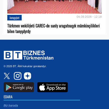
04.08.2026 - 12:18
Jemgyýet
Türkmen wekiliýeti CAREC-de sanly aragatnaşyk mümkinçilikleri
bilen tanyşdyrdy
© 2026 BT. Ähli hukuklar goralandyr.
EDARA
Biz barada