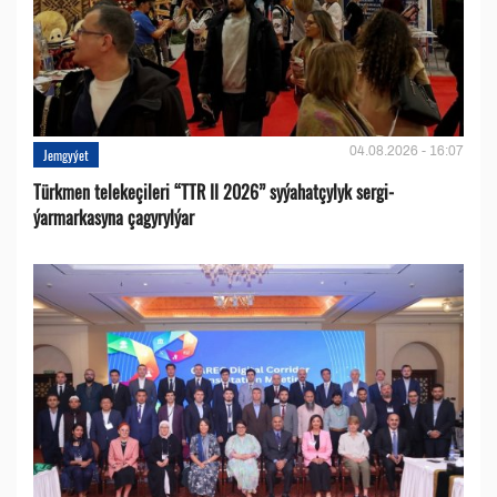
04.08.2026 - 16:07
Jemgyýet
Türkmen telekeçileri “TTR II 2026” syýahatçylyk sergi-
ýarmarkasyna çagyrylýar