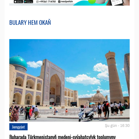
BULARY HEM OKAŇ
Şu gün - 16:30
Jemgyýet
Buharada Türkmenistanyň medeni-syýahatçylyk toplumyny