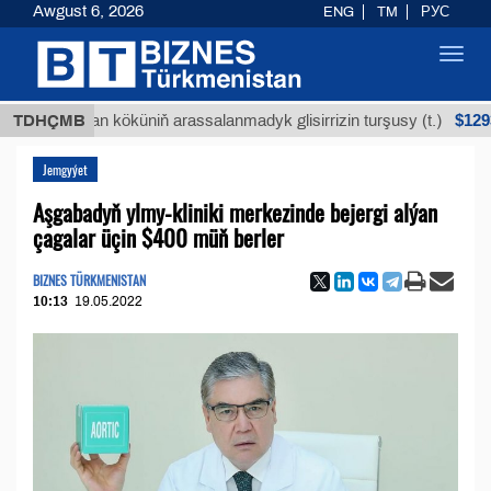
Awgust 6, 2026
ENG
TM
РУС
Toggl
navig
$12935,18
Buýan köküniň arassalanmadyk glisirrizin turşusy (t.)
TDHÇMB
Jemgyýet
Aşgabadyň ylmy-kliniki merkezinde bejergi alýan
çagalar üçin $400 müň berler
BIZNES TÜRKMENISTAN
10:13
19.05.2022