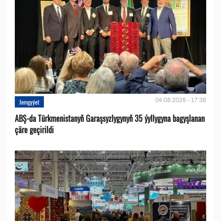
04.08.2026 - 17:38
Jemgyýet
ABŞ-da Türkmenistanyň Garaşsyzlygynyň 35 ýyllygyna bagyşlanan
çäre geçirildi