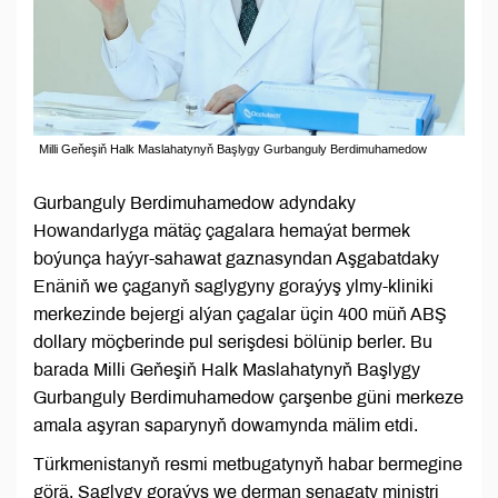
Milli Geňeşiň Halk Maslahatynyň Başlygy Gurbanguly Berdimuhamedow
Gurbanguly Berdimuhamedow adyndaky
Howandarlyga mätäç çagalara hemaýat bermek
boýunça haýyr-sahawat gaznasyndan Aşgabatdaky
Enäniň we çaganyň saglygyny goraýyş ylmy-kliniki
merkezinde bejergi alýan çagalar üçin 400 müň ABŞ
dollary möçberinde pul serişdesi bölünip berler. Bu
barada Milli Geňeşiň Halk Maslahatynyň Başlygy
Gurbanguly Berdimuhamedow çarşenbe güni merkeze
amala aşyran saparynyň dowamynda mälim etdi.
Türkmenistanyň resmi metbugatynyň habar bermegine
görä, Saglygy goraýyş we derman senagaty ministri