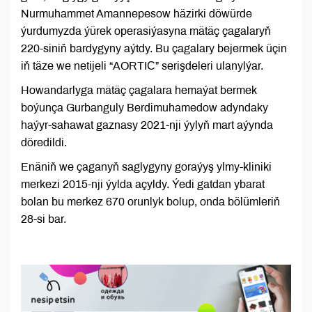
Nurmuhammet Amannepesow häzirki döwürde
ýurdumyzda ýürek operasiýasyna mätäç çagalaryň
220-siniň bardygyny aýtdy. Bu çagalary bejermek üçin
iň täze we netijeli “AORTIС” serişdeleri ulanylýar.
Howandarlyga mätäç çagalara hemaýat bermek
boýunça Gurbanguly Berdimuhamedow adyndaky
haýyr-sahawat gaznasy 2021-nji ýylyň mart aýynda
döredildi.
Enäniň we çaganyň saglygyny goraýyş ylmy-kliniki
merkezi 2015-nji ýylda açyldy. Ýedi gatdan ybarat
bolan bu merkez 670 orunlyk bolup, onda bölümleriň
28-si bar.