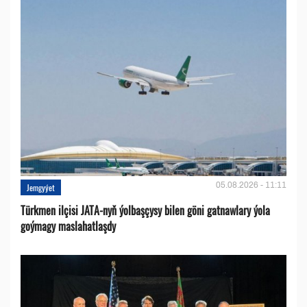
05.08.2026 - 11:11
Jemgyýet
Türkmen ilçisi JATA-nyň ýolbaşçysy bilen göni gatnawlary ýola
goýmagy maslahatlaşdy