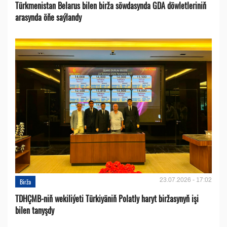
Türkmenistan Belarus bilen birža söwdasynda GDA döwletleriniň
arasynda öňe saýlandy
23.07.2026 - 17:02
Birža
TDHÇMB-niň wekiliýeti Türkiyäniň Polatly haryt biržasynyň işi
bilen tanyşdy