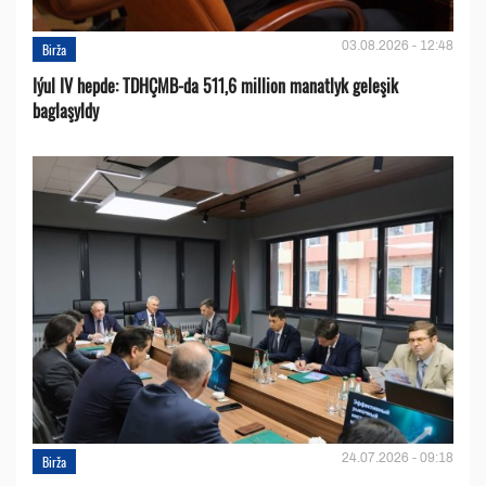
03.08.2026 - 12:48
Birža
Iýul IV hepde: TDHÇMB-da 511,6 million manatlyk geleşik
baglaşyldy
24.07.2026 - 09:18
Birža