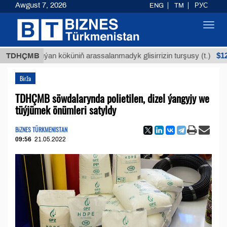
Awgust 7, 2026
ENG
TM
РУС
Toggl
navig
$12935,18
TDHÇMB
Buýan köküniň arassalanmadyk glisirrizin turşusy (t.)
Birža
TDHÇMB söwdalarynda polietilen, dizel ýangyjy we
tüýjümek önümleri satyldy
BiZNES TÜRKMENISTAN
09:56
21.05.2022