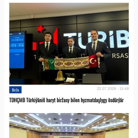
22.07.2026 - 15:49
Birža
TDHÇMB Türkiýäniň haryt biržasy bilen hyzmatdaşlygy ösdürýär