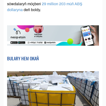
söwdalaryň möçberi
29 million 203 müň ABŞ
dollaryna
deň boldy.
BULARY HEM OKAŇ