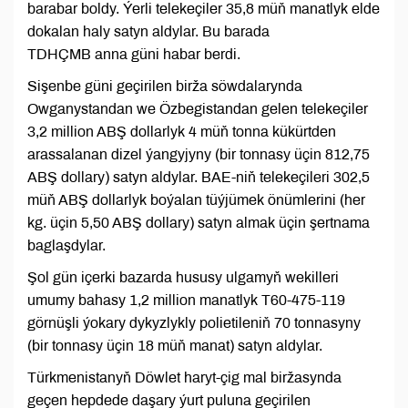
barabar boldy. Ýerli telekeçiler 35,8 müň manatlyk elde
dokalan haly satyn aldylar. Bu barada
TDHÇMB anna güni habar berdi.
Sişenbe güni geçirilen birža söwdalarynda
Owganystandan we Özbegistandan gelen telekeçiler
3,2 million ABŞ dollarlyk 4 müň tonna kükürtden
arassalanan dizel ýangyjyny (bir tonnasy üçin 812,75
ABŞ dollary) satyn aldylar. BAE-niň telekeçileri 302,5
müň ABŞ dollarlyk boýalan tüýjümek önümlerini (her
kg. üçin 5,50 ABŞ dollary) satyn almak üçin şertnama
baglaşdylar.
Şol gün içerki bazarda hususy ulgamyň wekilleri
umumy bahasy 1,2 million manatlyk T60-475-119
görnüşli ýokary dykyzlykly polietileniň 70 tonnasyny
(bir tonnasy üçin 18 müň manat) satyn aldylar.
Türkmenistanyň Döwlet haryt-çig mal biržasynda
geçen hepdede daşary ýurt puluna geçirilen