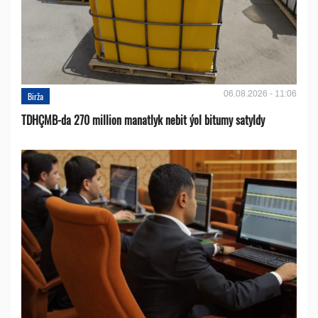
06.08.2026 - 11:06
Birža
TDHÇMB-da 270 million manatlyk nebit ýol bitumy satyldy