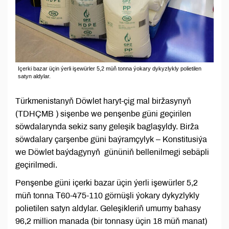
Içerki bazar üçin ýerli işewürler 5,2 müň tonna ýokary dykyzlykly polietilen
satyn aldylar.
Türkmenistanyň Döwlet haryt-çig mal biržasynyň
(TDHÇMB ) sişenbe we penşenbe güni geçirilen
söwdalarynda sekiz sany geleşik baglaşyldy. Birža
söwdalary çarşenbe güni baýramçylyk – Konstitusiýa
we Döwlet baýdagynyň gününiň bellenilmegi sebäpli
geçirilmedi.
Penşenbe güni içerki bazar üçin ýerli işewürler 5,2
müň tonna Т60-475-110 görnüşli ýokary dykyzlykly
polietilen satyn aldylar. Geleşikleriň umumy bahasy
96,2 million manada (bir tonnasy üçin 18 müň manat)