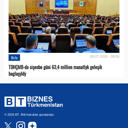
08.07.2026 - 09:00
Birža
TDHÇMB-da sişenbe güni 63,4 million manatlyk geleşik
baglaşyldy
© 2026 BT. Ähli hukuklar goralandyr.