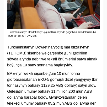
Türkmenistanyň Döwlet haryt-çig mal biržasynda geçirilýän söwdalardan bir
pursat (Surat: TDHÇMB)
Türkmenistanyň Döwlet haryt-çig mal biržasynyň
(TDHÇMB) sişenbe we çarşenbe güni geçirilen
söwdalarynda nebit we tekstil önümlerini satyn almak
boýunça 19 sany şertnama baglaşyldy.
BAE-nyň wekili sişenbe güni 10 müň tonna
gidroarassalanan EKO-5 görnüşli dizel ýangyjyny (bir
tonnasynyň bahasy 1129,25 ABŞ dollary) satyn aldy.
Geleşigiň umumy bahasy 11 million 200 müň ABŞ
dollaryna barabar boldy. Gyrgyzystandan gelen
telekeçi umumy bahasy 65,2 müň ABŞ dollaryna deň