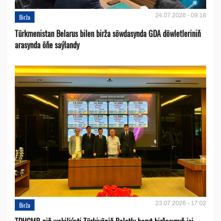
24.07.2026 - 09:18
Birža
Türkmenistan Belarus bilen birža söwdasynda GDA döwletleriniň
arasynda öňe saýlandy
23.07.2026 - 17:02
Birža