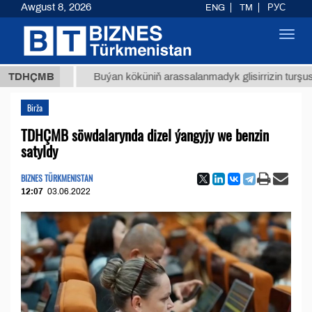
Awgust 8, 2026
ENG
TM
РУС
Toggl
navig
 ТМТ
$
TDHÇMB
Buýan köküniň arassalanmadyk glisirrizin turşusy (t.)
Birža
TDHÇMB söwdalarynda dizel ýangyjy we benzin
satyldy
BIZNES TÜRKMENISTAN
12:07
03.06.2022