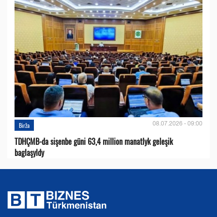
08.07.2026 - 09:00
Birža
TDHÇMB-da sişenbe güni 63,4 million manatlyk geleşik
baglaşyldy