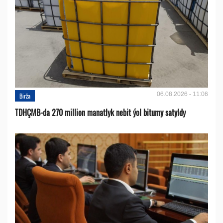
06.08.2026 - 11:06
Birža
TDHÇMB-da 270 million manatlyk nebit ýol bitumy satyldy