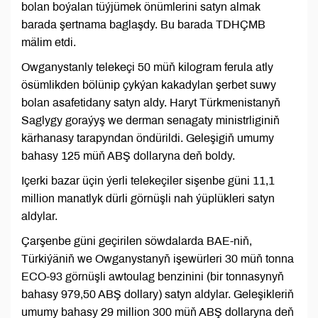
bolan boýalan tüýjümek önümlerini satyn almak
barada şertnama baglaşdy. Bu barada TDHÇMB
mälim etdi.
Owganystanly telekeçi 50 müň kilogram ferula atly
ösümlikden bölünip çykýan kakadylan şerbet suwy
bolan asafetidany satyn aldy. Haryt Türkmenistanyň
Saglygy goraýyş we derman senagaty ministrliginiň
kärhanasy tarapyndan öndürildi. Geleşigiň umumy
bahasy 125 müň ABŞ dollaryna deň boldy.
Içerki bazar üçin ýerli telekeçiler sişenbe güni 11,1
million manatlyk dürli görnüşli nah ýüplükleri satyn
aldylar.
Çarşenbe güni geçirilen söwdalarda BAE-niň,
Türkiýäniň we Owganystanyň işewürleri 30 müň tonna
ECO-93 görnüşli awtoulag benzinini (bir tonnasynyň
bahasy 979,50 ABŞ dollary) satyn aldylar. Geleşikleriň
umumy bahasy 29 million 300 müň ABŞ dollaryna deň