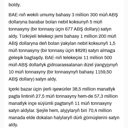
boldy.
BAE-niň wekili umumy bahasy 3 million 300 müň ABŞ
dollaryna barabar bolan nebit koksunyň 5 müň
tonnasyny (bir tonnasy üçin 677 ABŞ dollary) satyn
aldy. Türkiýeli telekeçi jemi bahasy 1 million 200 müň
ABŞ dollaryna deň bolan ýakylan nebit koksunyň 1,5
müň tonnasyny (bir tonnasy üçin $828) satyn almaga
geleşik baglaşdy. BAE-niň telekeçisi 11 million 500
müň ABŞ dollarlyk gidroarassalanan dizel ýangyjynyň
10 müň tonnasyny (bir tonnasynyň bahasy 1159,50
ABŞ dollary) satyn aldy.
Içerki bazar üçin ýerli işewürler 38,5 million manatlyk
pagta lintiniň 27,5 müň tonnasyny hem-de 57,3 million
manatlyk inçe süýümli pagtanyň 11 müň tonnasyny
satyn aldylar. Şeýle hem, alyjylaryň biri 70,4 million
manada elde dokalan halylaryň dürli görnüşlerini satyn
aldy.