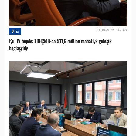
03.08.2026 - 12:48
Birža
Iýul IV hepde: TDHÇMB-da 511,6 million manatlyk geleşik
baglaşyldy