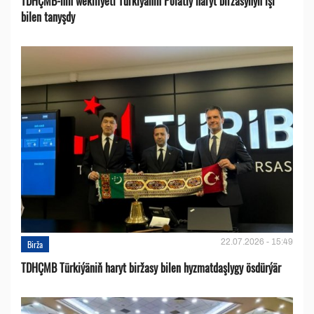
TDHÇMB-niň wekiliýeti Türkiyäniň Polatly haryt biržasynyň işi
bilen tanyşdy
22.07.2026 - 15:49
Birža
TDHÇMB Türkiýäniň haryt biržasy bilen hyzmatdaşlygy ösdürýär