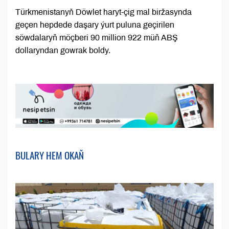
Türkmenistanyň Döwlet haryt-çig mal biržasynda
geçen hepdede daşary ýurt puluna geçirilen
söwdalaryň möçberi 90 million 922 müň ABŞ
dollaryndan gowrak boldy.
BULARY HEM OKAŇ