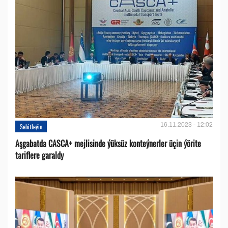
16.11.2023 - 12:02
Sebitleýin
Aşgabatda CASCA+ mejlisinde ýüksüz konteýnerler üçin ýörite
tariflere garaldy