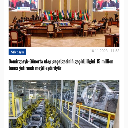
16.11.2023 - 11:58
Sebitleýin
Demirgazyk-Günorta ulag geçelgesiniň geçirijiligini 15 million
tonna ýetirmek meýilleşdirilýär