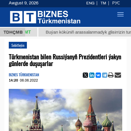
Awgust 9, 2026
ENG
TM
РУС
Toggl
navig
7,8 ТМТ
TDHÇMB
Buýan köküniň arassalanmadyk glisirrizin turşusy (t
Sebitleýin
Türkmenistan bilen Russiýanyň Prezidentleri ýakyn
günlerde duşuşarlar
BIZNES TÜRKMENISTAN
14:20
06.06.2022