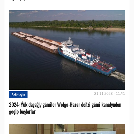
21.11.2023 - 11:41
Sebitleýin
2024: Ýük daşaýjy gämiler Wolga-Hazar deňzi gämi kanalyndan
geçip başlarlar