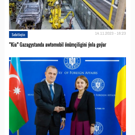
14.11.2023 - 16:23
Sebitleýin
“Kia” Gazagystanda awtomobil önümçiligini ýola goýar