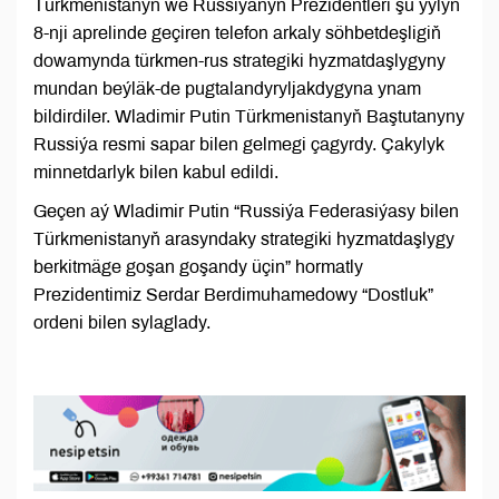
Türkmenistanyň we Russiýanyň Prezidentleri şu ýylyň
8-nji aprelinde geçiren telefon arkaly söhbetdeşligiň
dowamynda türkmen-rus strategiki hyzmatdaşlygyny
mundan beýläk-de pugtalandyryljakdygyna ynam
bildirdiler. Wladimir Putin Türkmenistanyň Baştutanyny
Russiýa resmi sapar bilen gelmegi çagyrdy. Çakylyk
minnetdarlyk bilen kabul edildi.
Geçen aý Wladimir Putin “Russiýa Federasiýasy bilen
Türkmenistanyň arasyndaky strategiki hyzmatdaşlygy
berkitmäge goşan goşandy üçin” hormatly
Prezidentimiz Serdar Berdimuhamedowy “Dostluk”
ordeni bilen sylaglady.