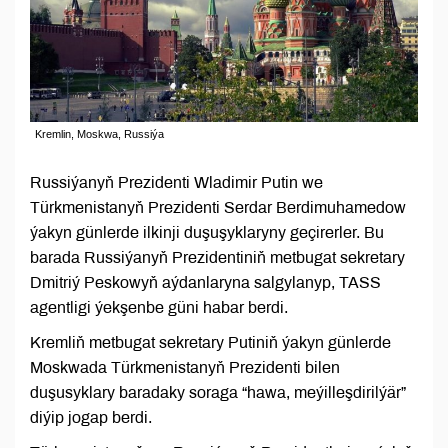
Kremlin, Moskwa, Russiýa
Russiýanyň Prezidenti Wladimir Putin we
Türkmenistanyň Prezidenti Serdar Berdimuhamedow
ýakyn günlerde ilkinji duşuşyklaryny geçirerler. Bu
barada Russiýanyň Prezidentiniň metbugat sekretary
Dmitriý Peskowyň aýdanlaryna salgylanyp, TASS
agentligi ýekşenbe güni habar berdi.
Kremliň metbugat sekretary Putiniň ýakyn günlerde
Moskwada Türkmenistanyň Prezidenti bilen
duşusyklary baradaky soraga “hawa, meýilleşdirilýär”
diýip jogap berdi.