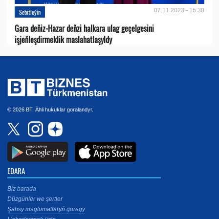
07.11.2023 - 15:30
Sebitleýin
Gara deňiz-Hazar deňzi halkara ulag geçelgesini
işjeňleşdirmeklik maslahatlaşyldy
© 2026 BT. Ähli hukuklar goralandyr.
EDARA
Biz barada
Düzgünler we şertler
Şahsy maglumatlaryň goragy