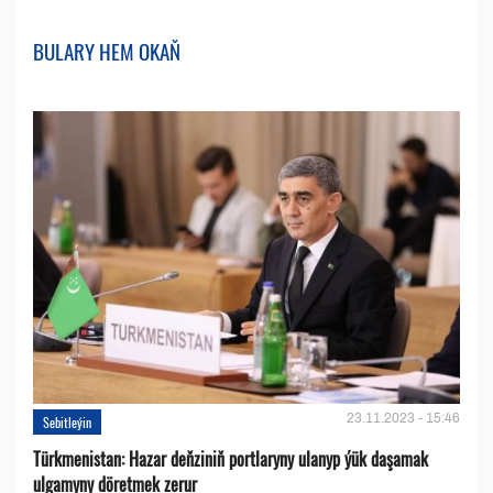
BULARY HEM OKAŇ
23.11.2023 - 15:46
Sebitleýin
Türkmenistan: Hazar deňziniň portlaryny ulanyp ýük daşamak
ulgamyny döretmek zerur