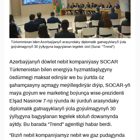
Türkemnistan bilen Azerbaýjanyň arasyndaky diplomatik gatnaşyklaryň ýola
goýulmagynyň 30 ýyllygyna bagyşlanan tegelek stol (Surat: “Trend”)
Azerbaýjanyň döwlet nebit kompaniýasy SOCAR
Türkmenistan bilen energiýa hyzmatdaşlygyny
ösdürmegi maksat edinýär we bu ýurtda öz
şahamçasyny açmagy meýilleşdirýär diýip, SOCAR-yň
maýa goýum we marketing boýunça wise-prezidenti
Elşad Nasirow 7-nji iýunda iki ýurduň arasyndaky
diplomatik gatnaşyklaryň ýola goýulmagynyň 30
ýyllygyna bagyşlanan tegelek stoluň dowamynda
aýtdy. Bu barada “Trend” agentligi habar berdi.
“Biziň nebit kompaniýamyz nebit we gaz pudagynda