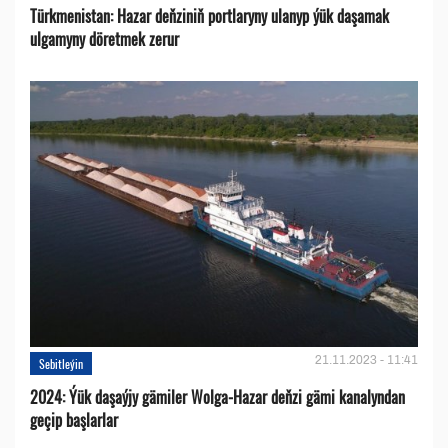
Türkmenistan: Hazar deňziniň portlaryny ulanyp ýük daşamak
ulgamyny döretmek zerur
21.11.2023 - 11:41
Sebitleýin
2024: Ýük daşaýjy gämiler Wolga-Hazar deňzi gämi kanalyndan
geçip başlarlar