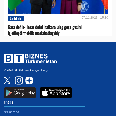
07.11.2023 - 15:30
Sebitleýin
Gara deňiz-Hazar deňzi halkara ulag geçelgesini
işjeňleşdirmeklik maslahatlaşyldy
© 2026 BT. Ähli hukuklar goralandyr.
EDARA
Biz barada