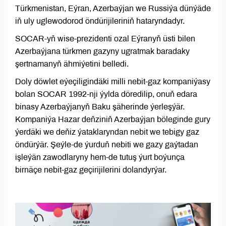
Türkmenistan, Eýran, Azerbaýjan we Russiýa dünýäde
iň uly uglewodorod öndürijileriniň hataryndadyr.
SOCAR-yň wise-prezidenti ozal Eýranyň üsti bilen
Azerbaýjana türkmen gazyny ugratmak baradaky
şertnamanyň ähmiýetini belledi.
Doly döwlet eýeçiligindäki milli nebit-gaz kompaniýasy
bolan SOCAR 1992-nji ýylda döredilip, onuň edara
binasy Azerbaýjanyň Baku şäherinde ýerleşýär.
Kompaniýa Hazar deňziniň Azerbaýjan böleginde gury
ýerdäki we deňiz ýataklaryndan nebit we tebigy gaz
öndürýär. Şeýle-de ýurduň nebiti we gazy gaýtadan
işleýän zawodlaryny hem-de tutuş ýurt boýunça
birnäçe nebit-gaz geçirijilerini dolandyrýar.