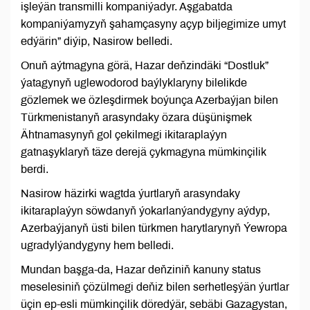
işleýän transmilli kompaniýadyr. Aşgabatda
kompaniýamyzyň şahamçasyny açyp biljegimize umyt
edýärin” diýip, Nasirow belledi.
Onuň aýtmagyna görä, Hazar deňzindäki “Dostluk”
ýatagynyň uglewodorod baýlyklaryny bilelikde
gözlemek we özleşdirmek boýunça Azerbaýjan bilen
Türkmenistanyň arasyndaky özara düşünişmek
Ähtnamasynyň gol çekilmegi ikitaraplaýyn
gatnaşyklaryň täze derejä çykmagyna mümkinçilik
berdi.
Nasirow häzirki wagtda ýurtlaryň arasyndaky
ikitaraplaýyn söwdanyň ýokarlanýandygyny aýdyp,
Azerbaýjanyň üsti bilen türkmen harytlarynyň Ýewropa
ugradylýandygyny hem belledi.
Mundan başga-da, Hazar deňziniň kanuny status
meselesiniň çözülmegi deňiz bilen serhetleşýän ýurtlar
üçin ep-esli mümkinçilik döredýär, sebäbi Gazagystan,