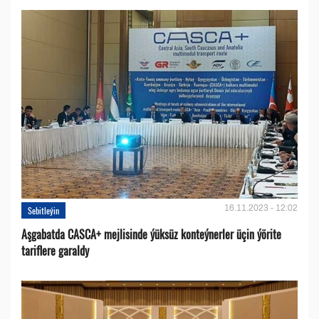
16.11.2023 - 12:02
Sebitleýin
Aşgabatda CASCA+ mejlisinde ýüksüz konteýnerler üçin ýörite
tariflere garaldy