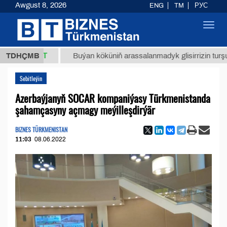
Awgust 8, 2026
ENG
TM
РУС
Toggl
navig
,8 ТМТ
TDHÇMB
Buýan köküniň arassalanmadyk glisirrizin turşusy (t.)
Sebitleýin
Azerbaýjanyň SOCAR kompaniýasy Türkmenistanda
şahamçasyny açmagy meýilleşdirýär
BIZNES TÜRKMENISTAN
11:03
08.06.2022