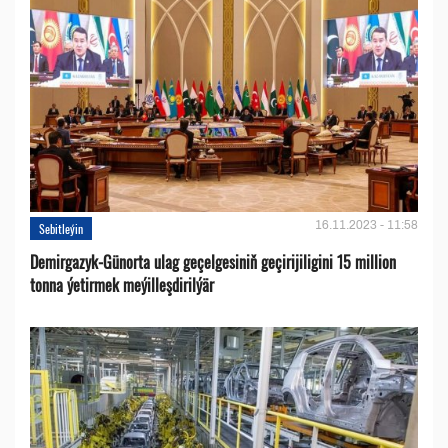
16.11.2023 - 11:58
Sebitleýin
Demirgazyk-Günorta ulag geçelgesiniň geçirijiligini 15 million
tonna ýetirmek meýilleşdirilýär