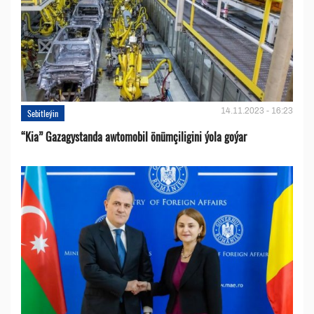
14.11.2023 - 16:23
Sebitleýin
“Kia” Gazagystanda awtomobil önümçiligini ýola goýar