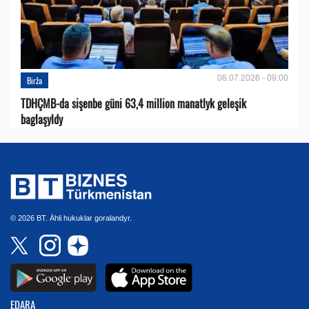
08.07.2026 - 09:00
Birža
TDHÇMB-da sişenbe güni 63,4 million manatlyk geleşik
baglaşyldy
© 2026 BT. Ähli hukuklar goralandyr.
EDARA