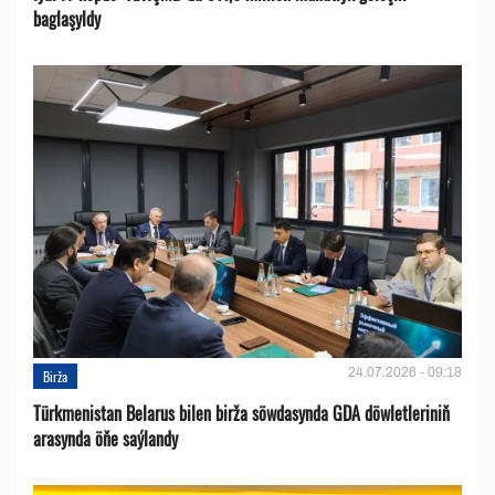
baglaşyldy
24.07.2026 - 09:18
Birža
Türkmenistan Belarus bilen birža söwdasynda GDA döwletleriniň
arasynda öňe saýlandy