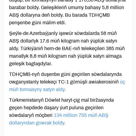
barabar boldy. Geleşikleriň umumy bahasy 5,8 million
ABŞ dollaryna deň boldy. Bu barada TDHÇMB
penşenbe güni mälim etdi.
Şeýle-de Azerbaýjanly işewür söwdalarda 58 müň
ABŞ dollarlyk 17,6 müň kilogram nah ýüplük satyn
aldy. Türkiýäniň hem-de BAE-niň telekeçileri 385 müň
manatlyk 8,8 müň kilogram nah ýüplük satyn almaga
geleşik baglaşdylar.
TDHÇMB-nyň duşenbe güni geçirilen söwdalarynda
owganystanly telekeçi TC-1 görnüşli awiakerosiniň
üç
müň tonnasyny satyn aldy.
Türkmenistanyň Döwlet haryt-çig mal biržasynda
geçen hepdede daşary ýurt puluna geçirilen
söwdalaryň möçberi
134 million 755 müň ABŞ
dollaryndan gowrak boldy.