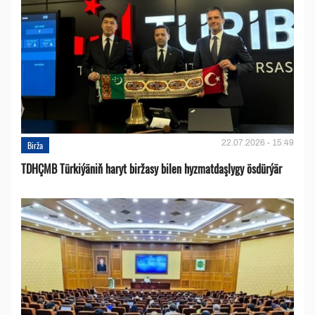
22.07.2026 - 15:49
Birža
TDHÇMB Türkiýäniň haryt biržasy bilen hyzmatdaşlygy ösdürýär