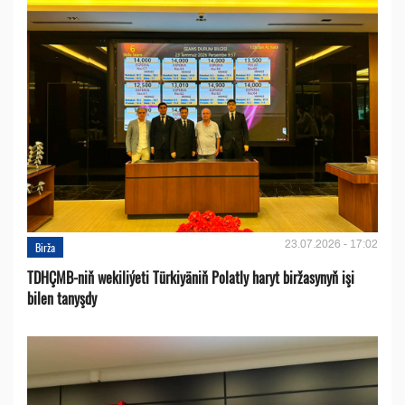
23.07.2026 - 17:02
Birža
TDHÇMB-niň wekiliýeti Türkiyäniň Polatly haryt biržasynyň işi
bilen tanyşdy