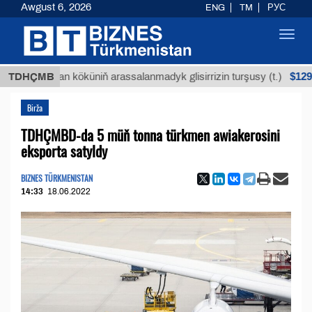
Awgust 6, 2026
ENG
TM
РУС
Toggl
navig
$12935,18
Buýan köküniň arassalanmadyk glisirrizin turşusy (t.)
TDHÇMB
Birža
TDHÇMBD-da 5 müň tonna türkmen awiakerosini
eksporta satyldy
BIZNES TÜRKMENISTAN
14:33
18.06.2022