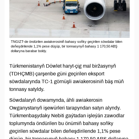
TNGIZT-de öndürilen awiakerosiniň bahasy soňky geçirilen söwdalar bilen
deňeşdirilende 1,1% pese düşüp, bir tonnasynyň bahasy 1 170,50 ABŞ
dollaryna barabar boldy.
Türkmenistanyň Döwlet haryt-çig mal biržasynyň
(TDHÇMB) çarşenbe güni geçirilen eksport
söwdalarynda TC-1 görnüşli awiakerosiniň bäş müň
tonnasy satyldy.
Söwdalaryň dowamynda, ähli awiakerosin
Owganystanyň işewürleri tarapyndan satyn alyndy.
Türkmenbaşydaky Nebiti gaýtadan işleýän zawodlar
toplumynda öndürilen bu önümiň bahasy soňky
geçirilen söwdalar bilen deňeşdirilende 1,1% pese
düşüp, bir tonnasynyň bahasy 1 170,50 ABŞ dollaryna