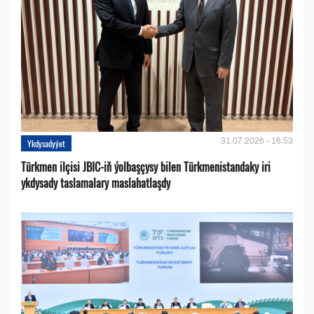
31.07.2026 - 16:53
Ykdysadyýet
Türkmen ilçisi JBIC-iň ýolbaşçysy bilen Türkmenistandaky iri
ykdysady taslamalary maslahatlaşdy