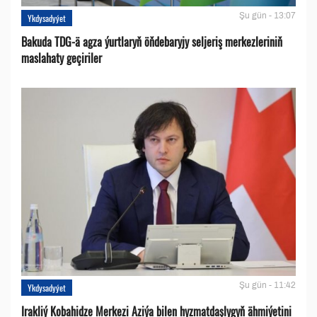
Şu gün - 13:07
Ykdysadyýet
Bakuda TDG-ä agza ýurtlaryň öňdebaryjy seljeriş merkezleriniň
maslahaty geçiriler
Şu gün - 11:42
Ykdysadyýet
Irakliý Kobahidze Merkezi Aziýa bilen hyzmatdaşlygyň ähmiýetini