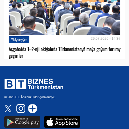
29.07.2026 - 14:34
Ykdysadyýet
Aşgabatda 1–2-nji oktýabrda Türkmenistanyň maýa goýum forumy
geçiriler
© 2026 BT. Ähli hukuklar goralandyr.