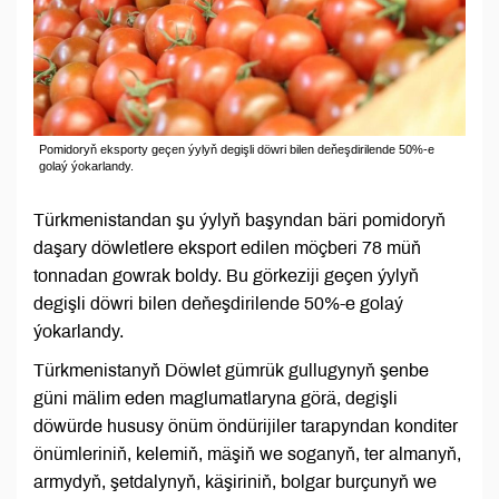
Pomidoryň eksporty geçen ýylyň degişli döwri bilen deňeşdirilende 50%-e
golaý ýokarlandy.
Türkmenistandan şu ýylyň başyndan bäri pomidoryň
daşary döwletlere eksport edilen möçberi 78 müň
tonnadan gowrak boldy. Bu görkeziji geçen ýylyň
degişli döwri bilen deňeşdirilende 50%-e golaý
ýokarlandy.
Türkmenistanyň Döwlet gümrük gullugynyň şenbe
güni mälim eden maglumatlaryna görä, degişli
döwürde hususy önüm öndürijiler tarapyndan konditer
önümleriniň, kelemiň, mäşiň we soganyň, ter almanyň,
armydyň, şetdalynyň, käşiriniň, bolgar burçunyň we