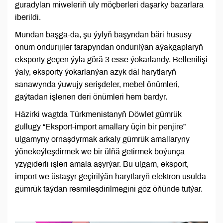
guradylan miweleriň uly möçberleri daşarky bazarlara
iberildi.
Mundan başga-da, şu ýylyň başyndan bäri hususy
önüm öndürijiler tarapyndan öndürilýän aýakgaplaryň
eksporty geçen ýyla görä 3 esse ýokarlandy. Bellenilişi
ýaly, eksporty ýokarlanýan azyk däl harytlaryň
sanawynda ýuwujy serişdeler, mebel önümleri,
gaýtadan işlenen deri önümleri hem bardyr.
Häzirki wagtda Türkmenistanyň Döwlet gümrük
gullugy “Eksport-import amallary üçin bir penjire”
ulgamyny ornaşdyrmak arkaly gümrük amallaryny
ýönekeýleşdirmek we bir ülňä getirmek boýunça
yzygiderli işleri amala aşyrýar. Bu ulgam, eksport,
import we üstaşyr geçirilýän harytlaryň elektron usulda
gümrük taýdan resmileşdirilmegini göz öňünde tutýar.