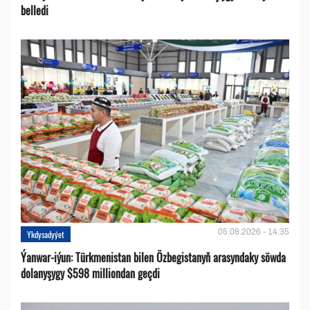
belledi
05.08.2026 - 14:35
Ykdysadyýet
Ýanwar-iýun: Türkmenistan bilen Özbegistanyň arasyndaky söwda
dolanyşygy $598 milliondan geçdi