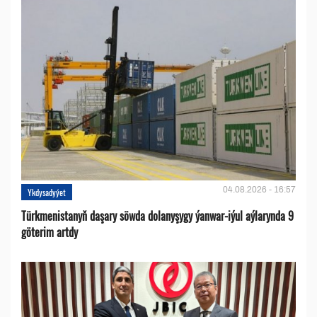
04.08.2026 - 16:57
Ykdysadyýet
Türkmenistanyň daşary söwda dolanyşygy ýanwar-iýul aýlarynda 9
göterim artdy