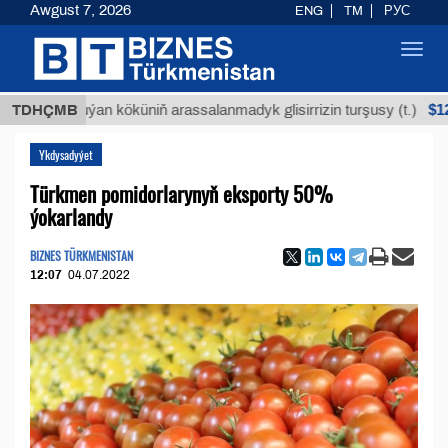
Awgust 7, 2026
ENG
TM
РУС
Toggl
navig
$12935,18
TDHÇMB
Buýan köküniň arassalanmadyk glisirrizin turşusy (t.)
Ykdysadyýet
Türkmen pomidorlarynyň eksporty 50%
ýokarlandy
BIZNES TÜRKMENISTAN
12:07
04.07.2022