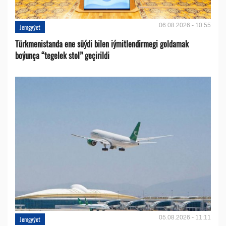
06.08.2026 - 10:55
Jemgyýet
Türkmenistanda ene süýdi bilen iýmitlendirmegi goldamak
boýunça “tegelek stol” geçirildi
05.08.2026 - 11:11
Jemgyýet