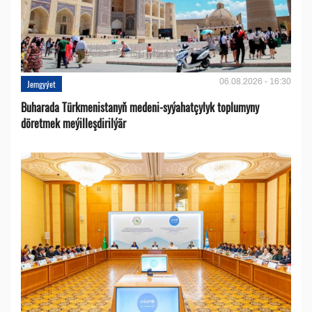
06.08.2026 - 16:30
Jemgyýet
Buharada Türkmenistanyň medeni-syýahatçylyk toplumyny
döretmek meýilleşdirilýär