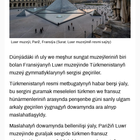
Luwr muzeýi, Pariž, Fransiýa (Surat: Luwr muzeýiniň resmi saýty)
Dünýädäki iň uly we meşhur sungat muzeýleriniň biri
bolan Fransiýanyň Luwr muzeýinde Türkmenistanyň
muzeý gymmatlyklarynyň sergisi geçiriler.
Türkmenistanyň resmi metbugatynyň habar berşi ýaly,
bu sergini guramak meseleleri türkmen we fransuz
hünärmenleriniň arasynda penşenbe güni sanly ulgam
arkaly geçirilen ýygnagyň dowamynda ara alnyp
maslahatlaşyldy.
Maslahatyň dowamynda bellenilişi ýaly, Parižiň Luwr
muzeýinde guraljak sergide türkmen-fransuz