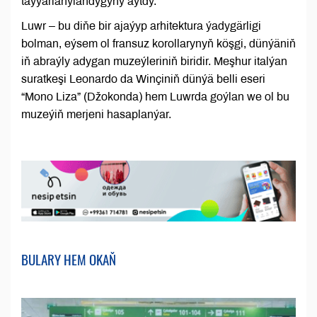
taýýarlanylandygyny aýtdy.
Luwr – bu diňe bir ajaýyp arhitektura ýadygärligi
bolman, eýsem ol fransuz korollarynyň köşgi, dünýäniň
iň abraýly adygan muzeýleriniň biridir. Meşhur italýan
suratkeşi Leonardo da Winçiniň dünýä belli eseri
“Mono Liza” (Džokonda) hem Luwrda goýlan we ol bu
muzeýiň merjeni hasaplanýar.
BULARY HEM OKAŇ