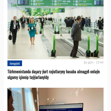
Şu gün - 13:45
Jemgyýet
Türkmenistanda daşary ýurt raýatlaryny hasaba almagyň onlaýn
ulgamy işlenip taýýarlanyldy