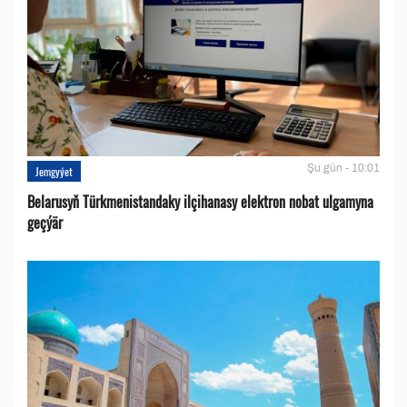
Şu gün - 10:01
Jemgyýet
Belarusyň Türkmenistandaky ilçihanasy elektron nobat ulgamyna
geçýär