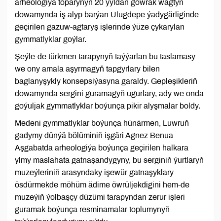
arheologiýa toparynyň 20 ýyldan gowrak wagtyň
dowamynda iş alyp barýan Ulugdepe ýadygärliginde
geçirilen gazuw-agtaryş işlerinde ýüze çykarylan
gymmatlyklar goýlar.
Şeýle-de türkmen tarapynyň taýýarlan bu taslamasy
we ony amala aşyrmagyň tapgyrlary bilen
baglanyşykly konsepsiýasyna garaldy. Gepleşikleriň
dowamynda sergini guramagyň ugurlary, ady we onda
goýuljak gymmatlyklar boýunça pikir alyşmalar boldy.
Medeni gymmatlyklar boýunça hünärmen, Luwruň
gadymy dünýä bölüminiň işgäri Agnez Benua
Aşgabatda arheologiýa boýunça geçirilen halkara
ylmy maslahata gatnaşandygyny, bu serginiň ýurtlaryň
muzeýleriniň arasyndaky işewür gatnaşyklary
ösdürmekde möhüm ädime öwrüljekdigini hem-de
muzeýiň ýolbaşçy düzümi tarapyndan zerur işleri
guramak boýunça resminamalar toplumynyň