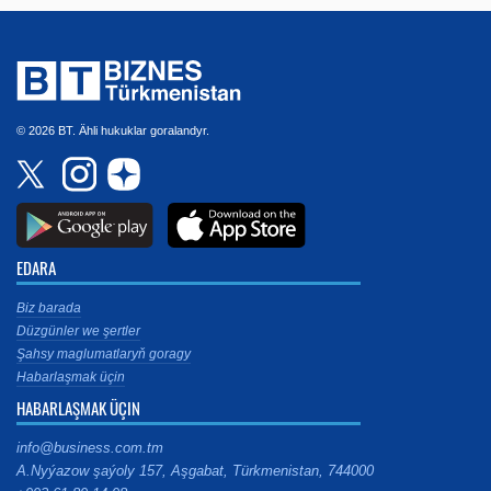
© 2026 BT. Ähli hukuklar goralandyr.
EDARA
Biz barada
Düzgünler we şertler
Şahsy maglumatlaryň goragy
Habarlaşmak üçin
HABARLAŞMAK ÜÇIN
info@business.com.tm
A.Nyýazow şaýoly 157, Aşgabat, Türkmenistan, 744000