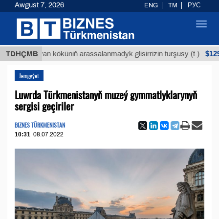
Awgust 7, 2026
ENG
TM
РУС
Toggl
navig
$12935,18
Buýan köküniň arassalanmadyk glisirrizin turşusy (t.)
TDHÇMB
Jemgyýet
Luwrda Türkmenistanyň muzeý gymmatlyklarynyň
sergisi geçiriler
BIZNES TÜRKMENISTAN
10:31
08.07.2022