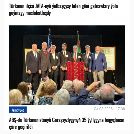
Türkmen ilçisi JATA-nyň ýolbaşçysy bilen göni gatnawlary ýola
goýmagy maslahatlaşdy
04.08.2026 - 17:38
Jemgyýet
ABŞ-da Türkmenistanyň Garaşsyzlygynyň 35 ýyllygyna bagyşlanan
çäre geçirildi