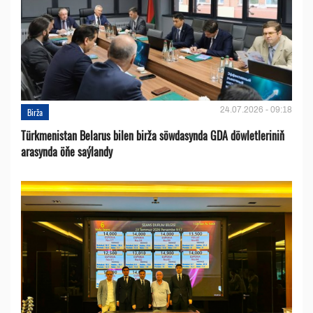
24.07.2026 - 09:18
Birža
Türkmenistan Belarus bilen birža söwdasynda GDA döwletleriniň
arasynda öňe saýlandy