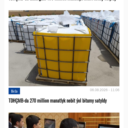
06.08.2026 - 11:06
Birža
TDHÇMB-da 270 million manatlyk nebit ýol bitumy satyldy