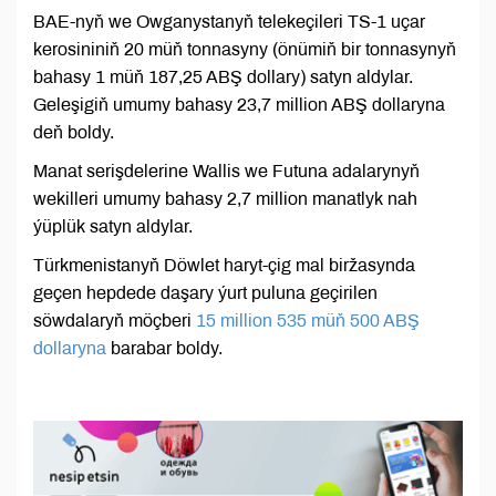
BAE-nyň we Owganystanyň telekeçileri TS-1 uçar
kerosininiň 20 müň tonnasyny (önümiň bir tonnasynyň
bahasy 1 müň 187,25 ABŞ dollary) satyn aldylar.
Geleşigiň umumy bahasy 23,7 million ABŞ dollaryna
deň boldy.
Manat serişdelerine Wallis we Futuna adalarynyň
wekilleri umumy bahasy 2,7 million manatlyk nah
ýüplük satyn aldylar.
Türkmenistanyň Döwlet haryt-çig mal biržasynda
geçen hepdede daşary ýurt puluna geçirilen
söwdalaryň möçberi
15 million 535 müň 500 ABŞ
dollaryna
barabar boldy.