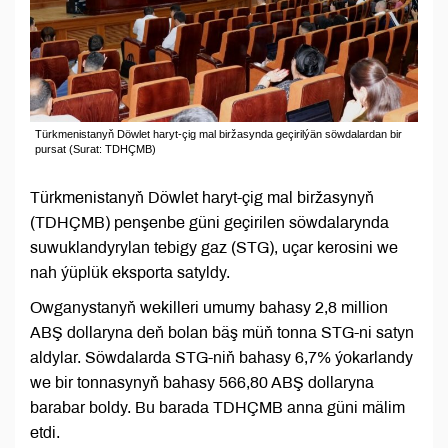
Türkmenistanyň Döwlet haryt-çig mal biržasynda geçirilýän söwdalardan bir
pursat (Surat: TDHÇMB)
Türkmenistanyň Döwlet haryt-çig mal biržasynyň
(TDHÇMB) penşenbe güni geçirilen söwdalarynda
suwuklandyrylan tebigy gaz (STG), uçar kerosini we
nah ýüplük eksporta satyldy.
Owganystanyň wekilleri umumy bahasy 2,8 million
ABŞ dollaryna deň bolan bäş müň tonna STG-ni satyn
aldylar. Söwdalarda STG-niň bahasy 6,7% ýokarlandy
we bir tonnasynyň bahasy 566,80 ABŞ dollaryna
barabar boldy. Bu barada TDHÇMB anna güni mälim
etdi.