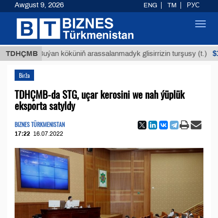
Awgust 9, 2026
ENG
TM
РУС
Toggl
navig
$12935,1
TDHÇMB
Buýan köküniň arassalanmadyk glisirrizin turşusy (t.)
Birža
TDHÇMB-da STG, uçar kerosini we nah ýüplük
eksporta satyldy
BIZNES TÜRKMENISTAN
17:22
16.07.2022