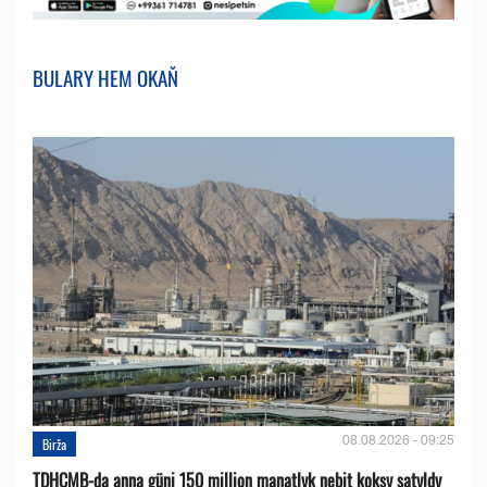
BULARY HEM OKAŇ
08.08.2026 - 09:25
Birža
TDHÇMB-da anna güni 150 million manatlyk nebit koksy satyldy