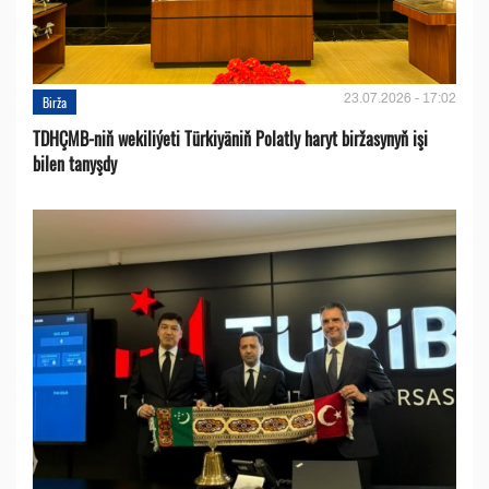
23.07.2026 - 17:02
Birža
TDHÇMB-niň wekiliýeti Türkiyäniň Polatly haryt biržasynyň işi
bilen tanyşdy