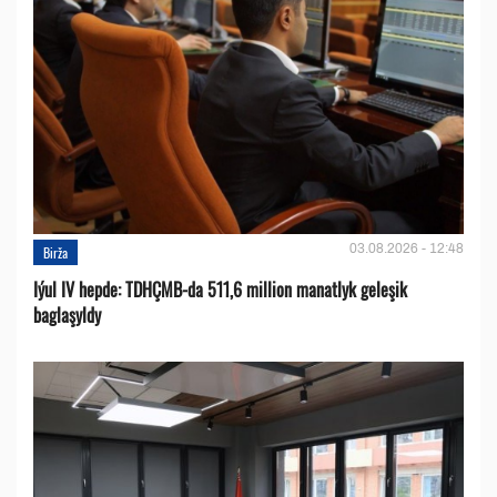
03.08.2026 - 12:48
Birža
Iýul IV hepde: TDHÇMB-da 511,6 million manatlyk geleşik
baglaşyldy