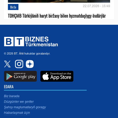
22.07.2026 - 15:49
Birža
TDHÇMB Türkiýäniň haryt biržasy bilen hyzmatdaşlygy ösdürýär
© 2026 BT. Ähli hukuklar goralandyr.
EDARA
Biz barada
Düzgünler we şertler
Şahsy maglumatlaryň goragy
Habarlaşmak üçin