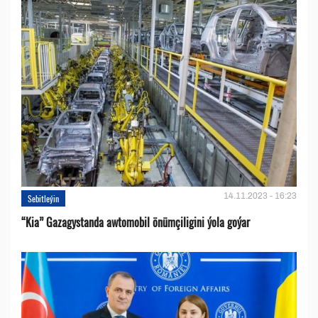
14.11.2023 - 16:23
Sebitleýin
“Kia” Gazagystanda awtomobil önümçiligini ýola goýar