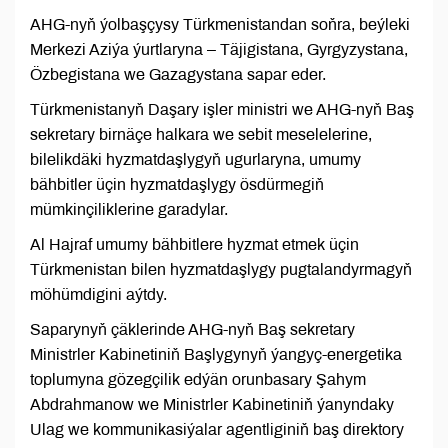
AHG-nyň ýolbaşçysy Türkmenistandan soňra, beýleki
Merkezi Aziýa ýurtlaryna – Täjigistana, Gyrgyzystana,
Özbegistana we Gazagystana sapar eder.
Türkmenistanyň Daşary işler ministri we AHG-nyň Baş
sekretary birnäçe halkara we sebit meselelerine,
bilelikdäki hyzmatdaşlygyň ugurlaryna, umumy
bähbitler üçin hyzmatdaşlygy ösdürmegiň
mümkinçiliklerine garadylar.
Al Hajraf umumy bähbitlere hyzmat etmek üçin
Türkmenistan bilen hyzmatdaşlygy pugtalandyrmagyň
möhümdigini aýtdy.
Saparynyň çäklerinde AHG-nyň Baş sekretary
Ministrler Kabinetiniň Başlygynyň ýangyç-energetika
toplumyna gözegçilik edýän orunbasary Şahym
Abdrahmanow we Ministrler Kabinetiniň ýanyndaky
Ulag we kommunikasiýalar agentliginiň baş direktory