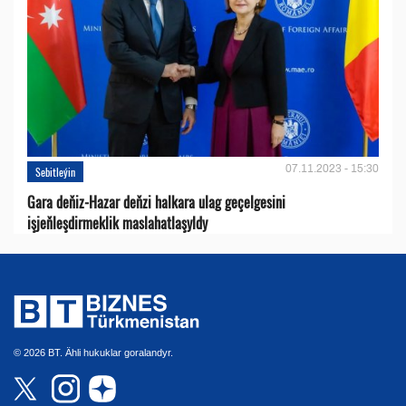
07.11.2023 - 15:30
Sebitleýin
Gara deňiz-Hazar deňzi halkara ulag geçelgesini
işjeňleşdirmeklik maslahatlaşyldy
© 2026 BT. Ähli hukuklar goralandyr.