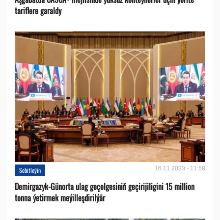
tariflere garaldy
16.11.2023 - 11:58
Sebitleýin
Demirgazyk-Günorta ulag geçelgesiniň geçirijiligini 15 million
tonna ýetirmek meýilleşdirilýär