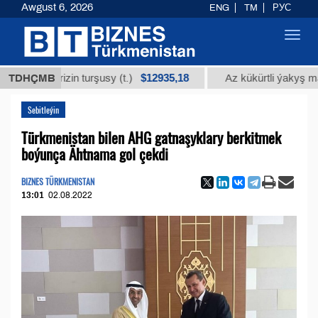
Awgust 6, 2026
ENG
TM
РУС
Toggl
navig
$12935,18
isirrizin turşusy (t.)
TDHÇMB
Az kükürtli ýakyş mazudy (
Sebitleýin
Türkmenistan bilen AHG gatnaşyklary berkitmek
boýunça Ähtnama gol çekdi
BIZNES TÜRKMENISTAN
13:01
02.08.2022