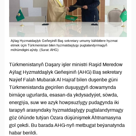
Aýlag Hyzmatdaşlyk Geňeşiniň Baş sekretary umumy bähbitlere hyzmat
etmek üçin Türkmenistan bilen hyzmatdaşlygy pugtalandyrmagyň
möhümdigini aýtdy. (Surat: AHG)
Türkmenistanyň Daşary işler ministri Raşid Meredow
Aýlag Hyzmatdaşlyk Geňeşiniň (AHG) Baş sekretary
Naýef Falah Mubarak Al Hajraf bilen duşenbe güni
Türkmenistanda geçirilen duşuşygyň dowamynda
birnäçe ugurlarda, esasan-da ykdysadyýet, söwda,
energiýa, suw we azyk howpsuzlygy pudagynda iki
tarapyň arasyndaky hyzmatdaşlygy pugtalandyrmagy
göz öňünde tutýan Özara düşünişmek Ähtnamasyna
gol çekdi. Bu barada AHG-nyň metbugat beýanatynda
habar berildi.