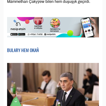
Mämmethan Çakyýew bilen hem duşuşyk geçirdi.
BULARY HEM OKAŇ