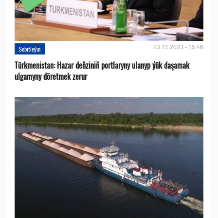
23.11.2023 - 15:46
Sebitleýin
Türkmenistan: Hazar deňziniň portlaryny ulanyp ýük daşamak
ulgamyny döretmek zerur