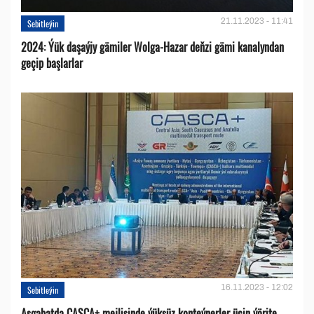
21.11.2023 - 11:41
Sebitleýin
2024: Ýük daşaýjy gämiler Wolga-Hazar deňzi gämi kanalyndan
geçip başlarlar
16.11.2023 - 12:02
Sebitleýin
Aşgabatda CASCA+ mejlisinde ýüksüz konteýnerler üçin ýörite