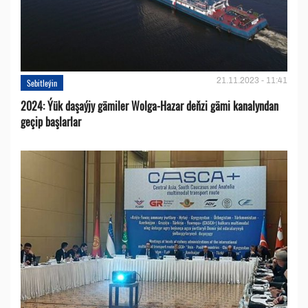
21.11.2023 - 11:41
Sebitleýin
2024: Ýük daşaýjy gämiler Wolga-Hazar deňzi gämi kanalyndan
geçip başlarlar