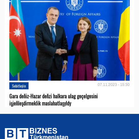
07.11.2023 - 15:30
Sebitleýin
Gara deňiz-Hazar deňzi halkara ulag geçelgesini
işjeňleşdirmeklik maslahatlaşyldy