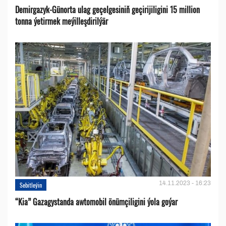
Demirgazyk-Günorta ulag geçelgesiniň geçirijiligini 15 million
tonna ýetirmek meýilleşdirilýär
14.11.2023 - 16:23
Sebitleýin
“Kia” Gazagystanda awtomobil önümçiligini ýola goýar