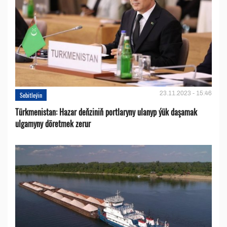
23.11.2023 - 15:46
Sebitleýin
Türkmenistan: Hazar deňziniň portlaryny ulanyp ýük daşamak
ulgamyny döretmek zerur