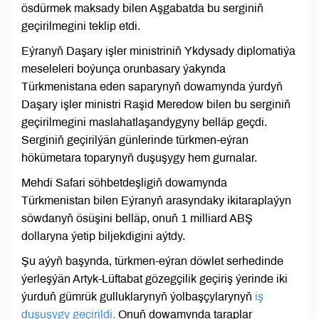
ösdürmek maksady bilen Aşgabatda bu serginiň
geçirilmegini teklip etdi.
Eýranyň Daşary işler ministriniň Ykdysady diplomatiýa
meseleleri boýunça orunbasary ýakynda
Türkmenistana eden saparynyň dowamynda ýurdyň
Daşary işler ministri Raşid Meredow bilen bu serginiň
geçirilmegini maslahatlaşandygyny belläp geçdi.
Serginiň geçirilýän günlerinde türkmen-eýran
hökümetara toparynyň duşuşygy hem gurnalar.
Mehdi Safari söhbetdeşligiň dowamynda
Türkmenistan bilen Eýranyň arasyndaky ikitaraplaýyn
söwdanyň ösüşini belläp, onuň 1 milliard ABŞ
dollaryna ýetip biljekdigini aýtdy.
Şu aýyň başynda, türkmen-eýran döwlet serhedinde
ýerleşýän Artyk-Lüftabat gözegçilik geçiriş ýerinde iki
ýurduň gümrük gulluklarynyň ýolbaşçylarynyň
iş
duşuşygy geçirildi.
Onuň dowamynda taraplar