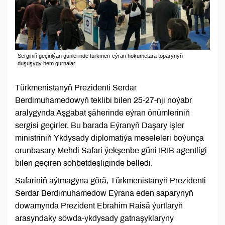
Serginiň geçirilýän günlerinde türkmen-eýran hökümetara toparynyň
duşuşygy hem gurnalar.
Türkmenistanyň Prezidenti Serdar
Berdimuhamedowyň teklibi bilen 25-27-nji noýabr
aralygynda Aşgabat şäherinde eýran önümleriniň
sergisi geçirler. Bu barada Eýranyň Daşary işler
ministriniň Ykdysady diplomatiýa meseleleri boýunça
orunbasary Mehdi Safari ýekşenbe güni IRIB agentligi
bilen geçiren söhbetdeşliginde belledi.
Safariniň aýtmagyna görä, Türkmenistanyň Prezidenti
Serdar Berdimuhamedow Eýrana eden saparynyň
dowamynda Prezident Ebrahim Raisä ýurtlaryň
arasyndaky söwda-ykdysady gatnaşyklaryny