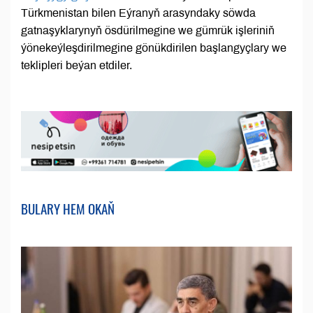
Türkmenistan bilen Eýranyň arasyndaky söwda
gatnaşyklarynyň ösdürilmegine we gümrük işleriniň
ýönekeýleşdirilmegine gönükdirilen başlangyçlary we
teklipleri beýan etdiler.
BULARY HEM OKAŇ