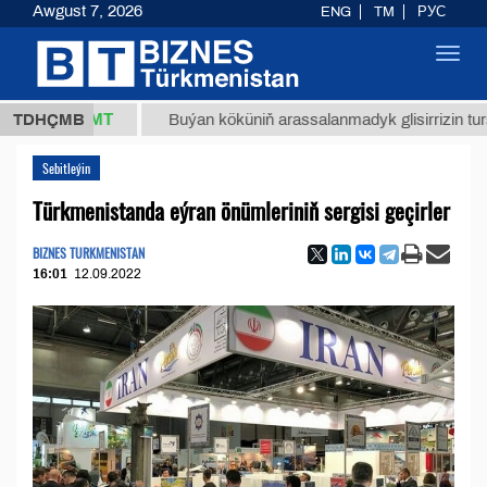
Awgust 7, 2026
ENG
TM
РУС
Toggl
navig
7,8 ТМТ
TDHÇMB
Buýan köküniň arassalanmadyk glisirrizin turşusy (t.
Sebitleýin
Türkmenistanda eýran önümleriniň sergisi geçirler
BIZNES TURKMENISTAN
16:01
12.09.2022