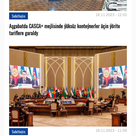
16.11.2023 - 12:02
Sebitleýin
Aşgabatda CASCA+ mejlisinde ýüksüz konteýnerler üçin ýörite
tariflere garaldy
16.11.2023 - 11:58
Sebitleýin