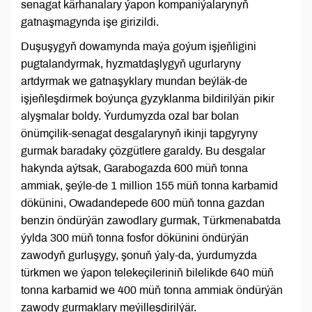
senagat kärhanalary ýapon kompaniýalarynyň
gatnaşmagynda işe girizildi.
Duşuşygyň dowamynda maýa goýum işjeňligini
pugtalandyrmak, hyzmatdaşlygyň ugurlaryny
artdyrmak we gatnaşyklary mundan beýläk-de
işjeňleşdirmek boýunça gyzyklanma bildirilýän pikir
alyşmalar boldy. Ýurdumyzda ozal bar bolan
önümçilik-senagat desgalarynyň ikinji tapgyryny
gurmak baradaky çözgütlere garaldy. Bu desgalar
hakynda aýtsak, Garabogazda 600 müň tonna
ammiak, şeýle-de 1 million 155 müň tonna karbamid
dökünini, Owadandepede 600 müň tonna gazdan
benzin öndürýän zawodlary gurmak, Türkmenabatda
ýylda 300 müň tonna fosfor dökünini öndürýän
zawodyň gurluşygy, şonuň ýaly-da, ýurdumyzda
türkmen we ýapon telekeçileriniň bilelikde 640 müň
tonna karbamid we 400 müň tonna ammiak öndürýän
zawody gurmaklary meýilleşdirilýär.