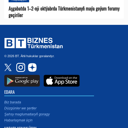
Aşgabatda 1–2-nji oktýabrda Türkmenistanyň maýa goýum forumy
geçiriler
© 2026 BT. Ähli hukuklar goralandyr.
EDARA
Biz barada
Düzgünler we şertler
Şahsy maglumatlaryň goragy
Habarlaşmak üçin