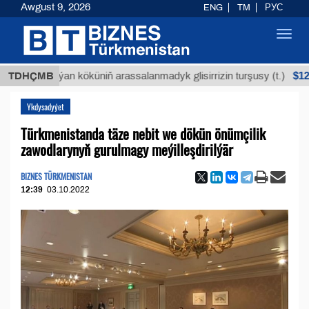
Awgust 9, 2026
ENG
TM
РУС
Toggl
navig
$12935,18
Buýan köküniň arassalanmadyk glisirrizin turşusy (t.)
TDHÇMB
Ykdysadyýet
Türkmenistanda täze nebit we dökün önümçilik
zawodlarynyň gurulmagy meýilleşdirilýär
BIZNES TÜRKMENISTAN
12:39
03.10.2022