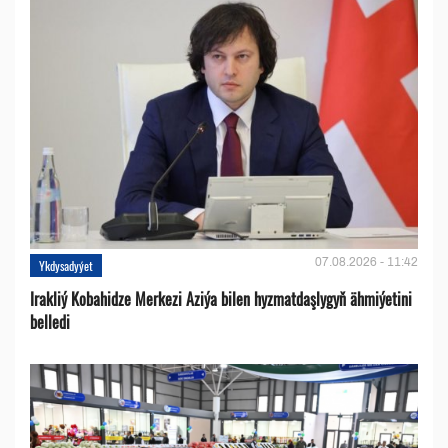
07.08.2026 - 11:42
Ykdysadyýet
Irakliý Kobahidze Merkezi Aziýa bilen hyzmatdaşlygyň ähmiýetini
belledi