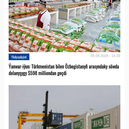
05.08.2026 - 14:35
Ykdysadyýet
Ýanwar-iýun: Türkmenistan bilen Özbegistanyň arasyndaky söwda
dolanyşygy $598 milliondan geçdi