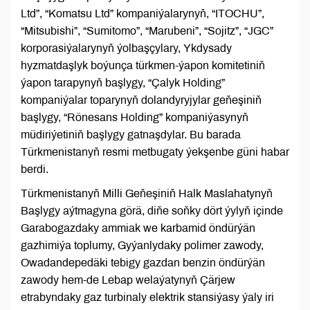
Ltd”, “Komatsu Ltd” kompaniýalarynyň, “ITOCHU”,
“Mitsubishi”, “Sumitomo”, “Marubeni”, “Sojitz”, “JGC”
korporasiýalarynyň ýolbaşçylary, Ykdysady
hyzmatdaşlyk boýunça türkmen-ýapon komitetiniň
ýapon tarapynyň başlygy, “Çalyk Holding”
kompaniýalar toparynyň dolandyryjylar geňeşiniň
başlygy, “Rönesans Holding” kompaniýasynyň
müdiriýetiniň başlygy gatnaşdylar. Bu barada
Türkmenistanyň resmi metbugaty ýekşenbe güni habar
berdi.
Türkmenistanyň Milli Geňeşiniň Halk Maslahatynyň
Başlygy aýtmagyna görä, diňe soňky dört ýylyň içinde
Garabogazdaky ammiak we karbamid öndürýän
gazhimiýa toplumy, Gyýanlydaky polimer zawody,
Owadandepedäki tebigy gazdan benzin öndürýän
zawody hem-de Lebap welaýatynyň Çärjew
etrabyndaky gaz turbinaly elektrik stansiýasy ýaly iri