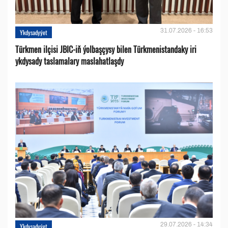
31.07.2026 - 16:53
Ykdysadyýet
Türkmen ilçisi JBIC-iň ýolbaşçysy bilen Türkmenistandaky iri
ykdysady taslamalary maslahatlaşdy
29.07.2026 - 14:34
Ykdysadyýet