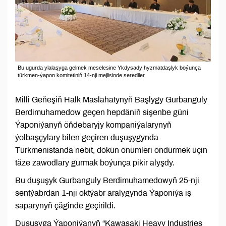
Bu ugurda ylalaşyga gelmek meselesine Ykdysady hyzmatdaşlyk boýunça
türkmen-ýapon komitetiniň 14-nji mejlisinde serediler.
Milli Geňeşiň Halk Maslahatynyň Başlygy Gurbanguly
Berdimuhamedow geçen hepdäniň sişenbe güni
Ýaponiýanyň öňdebaryjy kompaniýalarynyň
ýolbaşçylary bilen geçiren duşuşygynda
Türkmenistanda nebit, dökün önümleri öndürmek üçin
täze zawodlary gurmak boýunça pikir alyşdy.
Bu duşuşyk Gurbanguly Berdimuhamedowyň 25-nji
sentýabrdan 1-nji oktýabr aralygynda Ýaponiýa iş
saparynyň çäginde geçirildi.
Duşuşyga Ýaponiýanyň “Kawasaki Heavy Industries