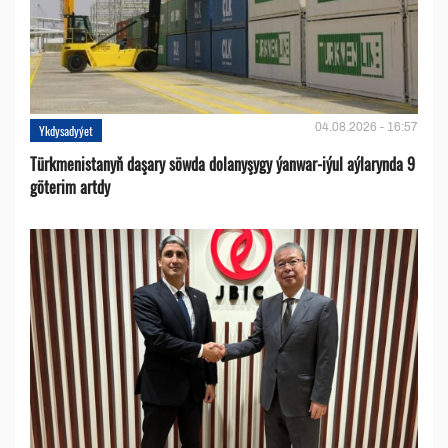
04.08.2026 - 16:57
Ykdysadyýet
Türkmenistanyň daşary söwda dolanyşygy ýanwar-iýul aýlarynda 9
göterim artdy