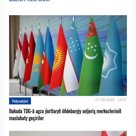
07.08.2026 - 13:07
Ykdysadyýet
Bakuda TDG-ä agza ýurtlaryň öňdebaryjy seljeriş merkezleriniň
maslahaty geçiriler