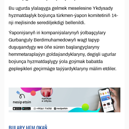
Bu ugurda ylalaşyga gelmek meselesine Ykdysady
hyzmatdaşlyk boýunça türkmen-ýapon komitetiniň 14-
nji mejlisinde serediljekdigi bellenildi.
Ýaponiýanyň iri kompaniýalarynyň ýolbaşçylary
Gurbanguly Berdimuhamedowyň wagt tapyp
duşuşandygy we öňe süren başlangyçlaryny
hemmetaraplaýyn goldaýandyklaryny, degişli ugurlar
boýunça hyzmatdaşlygy ýola goýmak babatda
gepleşikleri geçirmäge taýýardyklaryny mälim etdiler.
BULARY HEM OKAŇ