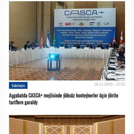
16.11.2023 - 12:02
Sebitleýin
Aşgabatda CASCA+ mejlisinde ýüksüz konteýnerler üçin ýörite
tariflere garaldy