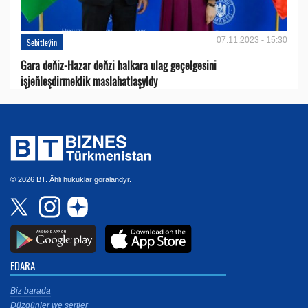
07.11.2023 - 15:30
Sebitleýin
Gara deňiz-Hazar deňzi halkara ulag geçelgesini
işjeňleşdirmeklik maslahatlaşyldy
© 2026 BT. Ähli hukuklar goralandyr.
EDARA
Biz barada
Düzgünler we şertler