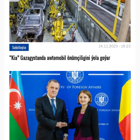
14.11.2023 - 16:23
Sebitleýin
“Kia” Gazagystanda awtomobil önümçiligini ýola goýar