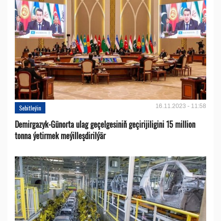
16.11.2023 - 11:58
Sebitleýin
Demirgazyk-Günorta ulag geçelgesiniň geçirijiligini 15 million
tonna ýetirmek meýilleşdirilýär