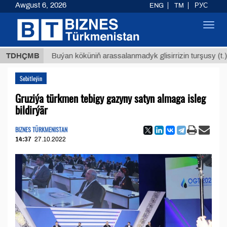
Awgust 6, 2026
ENG
TM
РУС
Toggl
navig
$1293
TDHÇMB
Buýan köküniň arassalanmadyk glisirrizin turşusy (t.)
Sebitleýin
Gruziýa türkmen tebigy gazyny satyn almaga isleg
bildirýär
BIZNES TÜRKMENISTAN
14:37
27.10.2022