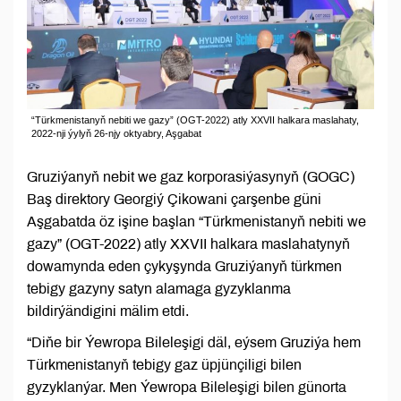
“Türkmenistanyň nebiti we gazy” (OGT-2022) atly XXVII halkara maslahaty,
2022-nji ýylyň 26-njy oktyabry, Aşgabat
Gruziýanyň nebit we gaz korporasiýasynyň (GOGC)
Baş direktory Georgiý Çikowani çarşenbe güni
Aşgabatda öz işine başlan “Türkmenistanyň nebiti we
gazy” (OGT-2022) atly XXVII halkara maslahatynyň
dowamynda eden çykyşynda Gruziýanyň türkmen
tebigy gazyny satyn alamaga gyzyklanma
bildirýändigini mälim etdi.
“Diňe bir Ýewropa Bileleşigi däl, eýsem Gruziýa hem
Türkmenistanyň tebigy gaz üpjünçiligi bilen
gyzyklanýar. Men Ýewropa Bileleşigi bilen günorta