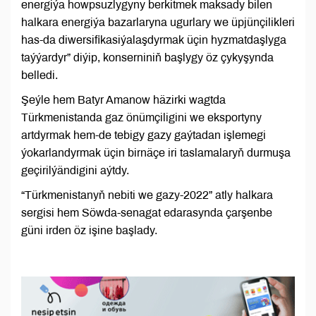
energiýa howpsuzlygyny berkitmek maksady bilen
halkara energiýa bazarlaryna ugurlary we üpjünçilikleri
has-da diwersifikasiýalaşdyrmak üçin hyzmatdaşlyga
taýýardyr” diýip, konserniniň başlygy öz çykyşynda
belledi.
Şeýle hem Batyr Amanow häzirki wagtda
Türkmenistanda gaz önümçiligini we eksportyny
artdyrmak hem-de tebigy gazy gaýtadan işlemegi
ýokarlandyrmak üçin birnäçe iri taslamalaryň durmuşa
geçirilýändigini aýtdy.
“Türkmenistanyň nebiti we gazy-2022” atly halkara
sergisi hem Söwda-senagat edarasynda çarşenbe
güni irden öz işine başlady.