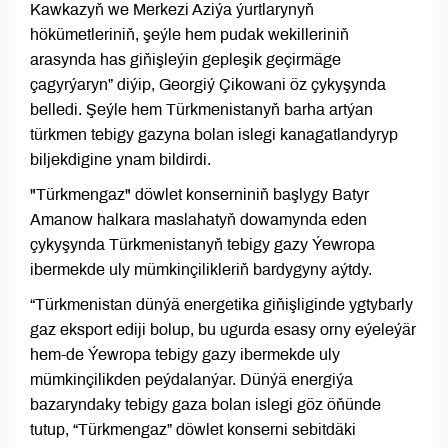
Kawkazyň we Merkezi Aziýa ýurtlarynyň
hökümetleriniň, şeýle hem pudak wekilleriniň
arasynda has giňişleýin gepleşik geçirmäge
çagyrýaryn” diýip, Georgiý Çikowani öz çykyşynda
belledi. Şeýle hem Türkmenistanyň barha artýan
türkmen tebigy gazyna bolan islegi kanagatlandyryp
biljekdigine ynam bildirdi.
"Türkmengaz" döwlet konserniniň başlygy Batyr
Amanow halkara maslahatyň dowamynda eden
çykyşynda Türkmenistanyň tebigy gazy Ýewropa
ibermekde uly mümkinçilikleriň bardygyny aýtdy.
“Türkmenistan dünýä energetika giňişliginde ygtybarly
gaz eksport ediji bolup, bu ugurda esasy orny eýeleýär
hem-de Ýewropa tebigy gazy ibermekde uly
mümkinçilikden peýdalanýar. Dünýä energiýa
bazaryndaky tebigy gaza bolan islegi göz öňünde
tutup, “Türkmengaz” döwlet konserni sebitdäki