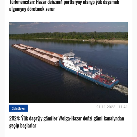
Türkmenistan: Hazar deňziniň portlaryny ulanyp ýük daşamak
ulgamyny döretmek zerur
21.11.2023 - 11:41
Sebitleýin
2024: Ýük daşaýjy gämiler Wolga-Hazar deňzi gämi kanalyndan
geçip başlarlar