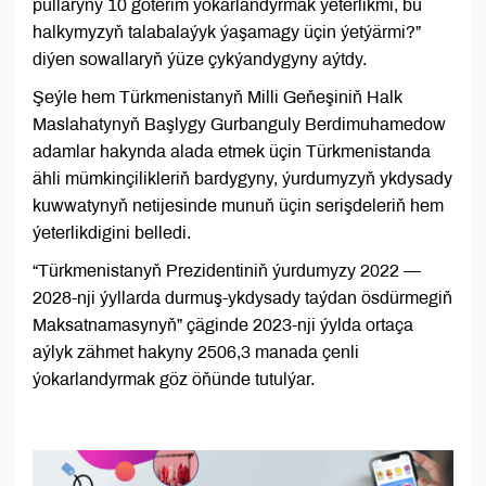
pullaryny 10 göterim ýokarlandyrmak ýeterlikmi, bu
halkymyzyň talabalaýyk ýaşamagy üçin ýetýärmi?”
diýen sowallaryň ýüze çykýandygyny aýtdy.
Şeýle hem Türkmenistanyň Milli Geňeşiniň Halk
Maslahatynyň Başlygy Gurbanguly Berdimuhamedow
adamlar hakynda alada etmek üçin Türkmenistanda
ähli mümkinçilikleriň bardygyny, ýurdumyzyň ykdysady
kuwwatynyň netijesinde munuň üçin serişdeleriň hem
ýeterlikdigini belledi.
“Türkmenistanyň Prezidentiniň ýurdumyzy 2022 —
2028-nji ýyllarda durmuş-ykdysady taýdan ösdürmegiň
Maksatnamasynyň” çäginde 2023-nji ýylda ortaça
aýlyk zähmet hakyny 2506,3 manada çenli
ýokarlandyrmak göz öňünde tutulýar.