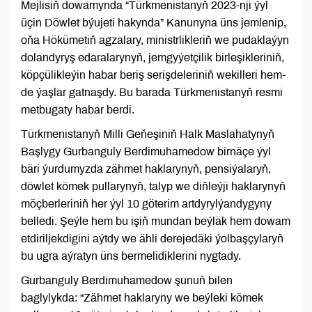
Mejlisiň dowamynda “Türkmenistanyň 2023-nji ýyl
üçin Döwlet býujeti hakynda” Kanunyna üns jemlenip,
oňa Hökümetiň agzalary, ministrlikleriň we pudaklaýyn
dolandyryş edaralarynyň, jemgyýetçilik birleşikleriniň,
köpçülikleýin habar beriş serişdeleriniň wekilleri hem-
de ýaşlar gatnaşdy. Bu barada Türkmenistanyň resmi
metbugaty habar berdi.
Türkmenistanyň Milli Geňeşiniň Halk Maslahatynyň
Başlygy Gurbanguly Berdimuhamedow birnäçe ýyl
bäri ýurdumyzda zähmet haklarynyň, pensiýalaryň,
döwlet kömek pullarynyň, talyp we diňleýji haklarynyň
möçberleriniň her ýyl 10 göterim artdyrylýandygyny
belledi. Şeýle hem bu işiň mundan beýläk hem dowam
etdiriljekdigini aýtdy we ähli derejedäki ýolbaşçylaryň
bu ugra aýratyn üns bermelidiklerini nygtady.
Gurbanguly Berdimuhamedow şunuň bilen
baglylykda: “Zähmet haklaryny we beýleki kömek