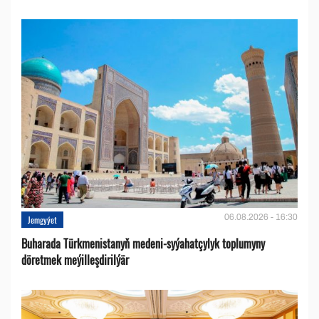
06.08.2026 - 16:30
Jemgyýet
Buharada Türkmenistanyň medeni-syýahatçylyk toplumyny
döretmek meýilleşdirilýär