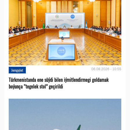
06.08.2026 - 10:55
Jemgyýet
Türkmenistanda ene süýdi bilen iýmitlendirmegi goldamak
boýunça “tegelek stol” geçirildi