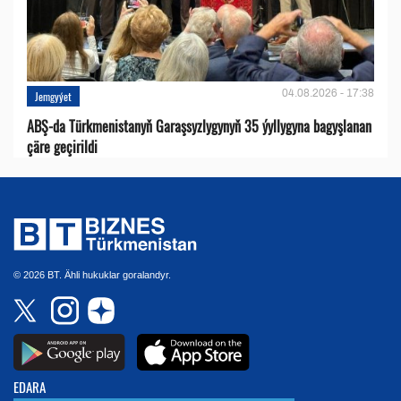
04.08.2026 - 17:38
Jemgyýet
ABŞ-da Türkmenistanyň Garaşsyzlygynyň 35 ýyllygyna bagyşlanan
çäre geçirildi
© 2026 BT. Ähli hukuklar goralandyr.
EDARA