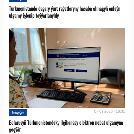
Türkmenistanda daşary ýurt raýatlaryny hasaba almagyň onlaýn
ulgamy işlenip taýýarlanyldy
07.08.2026 - 10:01
Jemgyýet
Belarusyň Türkmenistandaky ilçihanasy elektron nobat ulgamyna
geçýär