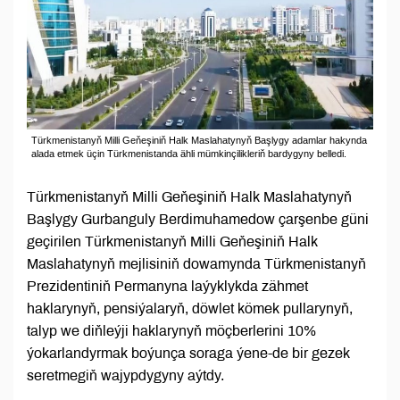
Türkmenistanyň Milli Geňeşiniň Halk Maslahatynyň Başlygy adamlar hakynda
alada etmek üçin Türkmenistanda ähli mümkinçilikleriň bardygyny belledi.
Türkmenistanyň Milli Geňeşiniň Halk Maslahatynyň
Başlygy Gurbanguly Berdimuhamedow çarşenbe güni
geçirilen Türkmenistanyň Milli Geňeşiniň Halk
Maslahatynyň mejlisiniň dowamynda Türkmenistanyň
Prezidentiniň Permanyna laýyklykda zähmet
haklarynyň, pensiýalaryň, döwlet kömek pullarynyň,
talyp we diňleýji haklarynyň möçberlerini 10%
ýokarlandyrmak boýunça soraga ýene-de bir gezek
seretmegiň wajypdygyny aýtdy.