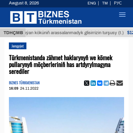
Awgust 8, 2026
ENG
TM
РУС
Toggl
navig
$12935,18
TDHÇMB
Buýan köküniň arassalanmadyk glisirrizin turşusy (t.)
Jemgyýet
Türkmenistanda zähmet haklarynyň we kömek
pullarynyň möçberleriniň has artdyrylmagyna
serediler
BIZNES TÜRKMENISTAN
16:09
24.11.2022