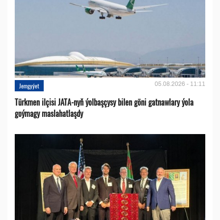
05.08.2026 - 11:11
Jemgyýet
Türkmen ilçisi JATA-nyň ýolbaşçysy bilen göni gatnawlary ýola
goýmagy maslahatlaşdy