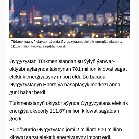
Türkmenistanyň oktýabr aýynda Gyrgyzystana elektrik energiýa eksporty
111,57 million kilowat sagatdan geçdi.
Gyrgyzystan Türkmenistandan şu ýylyň ýanwar-
oktýabr aýlarynda takmynan 781 million kilowat sagat
elektrik energiýasyny import etdi. Bu barada
Gyrgyzystanyň Energiýa hasaplaşyk merkezi anna
güni habar berdi.
Türkmenistanyň oktýabr aýynda Gyrgyzystana elektrik
energiýa eksporty 111,57 million kilowat sagatdan
geçdi.
Bu döwürde Gyrgyzystan jemi 2 milliard 600 million
kilowat sagat elektrik energiýasyny import etdi.