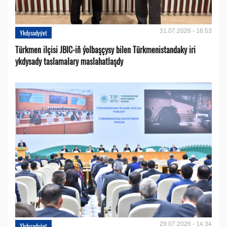
31.07.2026 - 16:53
Ykdysadyýet
Türkmen ilçisi JBIC-iň ýolbaşçysy bilen Türkmenistandaky iri
ykdysady taslamalary maslahatlaşdy
29.07.2026 - 14:34
Ykdysadyýet