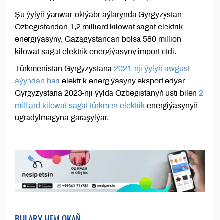
Şu ýylyň ýanwar-oktýabr aýlarynda Gyrgyzystan
Özbegistandan 1,2 milliard kilowat sagat elektrik
energiýasyny, Gazagystandan bolsa 580 million
kilowat sagat elektrik energiýasyny import etdi.
Türkmenistan Gyrgyzystana
2021-nji ýylyň awgust
aýyndan bäri
elektrik energiýasyny eksport edýär.
Gyrgyzystana 2023-nji ýylda Özbegistanyň üsti bilen
2
milliard kilowat sagat türkmen elektrik
energiýasynyň
ugradylmagyna garaşylýar.
BULARY HEM OKAŇ