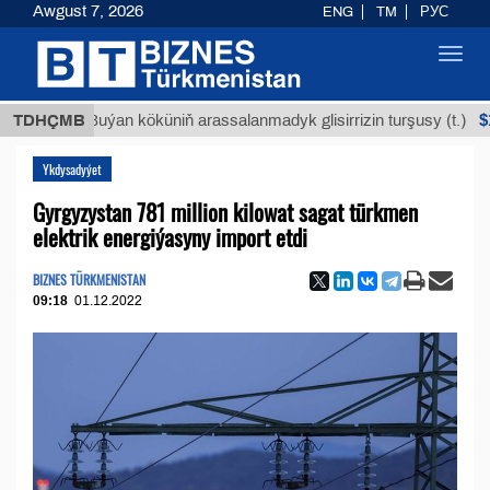
Awgust 7, 2026
ENG
TM
РУС
Toggl
navig
$12935,
TDHÇMB
Buýan köküniň arassalanmadyk glisirrizin turşusy (t.)
Ykdysadyýet
Gyrgyzystan 781 million kilowat sagat türkmen
elektrik energiýasyny import etdi
BIZNES TÜRKMENISTAN
09:18
01.12.2022