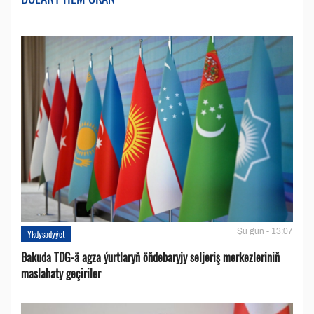
Şu gün - 13:07
Ykdysadyýet
Bakuda TDG-ä agza ýurtlaryň öňdebaryjy seljeriş merkezleriniň
maslahaty geçiriler