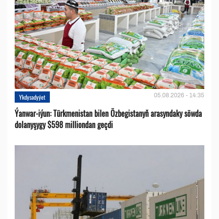
05.08.2026 - 14:35
Ykdysadyýet
Ýanwar-iýun: Türkmenistan bilen Özbegistanyň arasyndaky söwda
dolanyşygy $598 milliondan geçdi