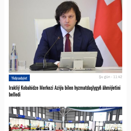
Şu gün - 11:42
Ykdysadyýet
Irakliý Kobahidze Merkezi Aziýa bilen hyzmatdaşlygyň ähmiýetini
belledi