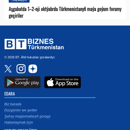
Aşgabatda 1–2-nji oktýabrda Türkmenistanyň maýa goýum forumy
geçiriler
© 2026 BT. Ähli hukuklar goralandyr.
EDARA
Biz barada
Düzgünler we şertler
Şahsy maglumatlaryň goragy
Habarlaşmak üçin