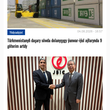
04.08.2026 - 16:57
Ykdysadyýet
Türkmenistanyň daşary söwda dolanyşygy ýanwar-iýul aýlarynda 9
göterim artdy