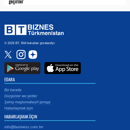
geçiriler
© 2026 BT. Ähli hukuklar goralandyr.
EDARA
Biz barada
Düzgünler we şertler
Şahsy maglumatlaryň goragy
Habarlaşmak üçin
HABARLAŞMAK ÜÇIN
info@business.com.tm