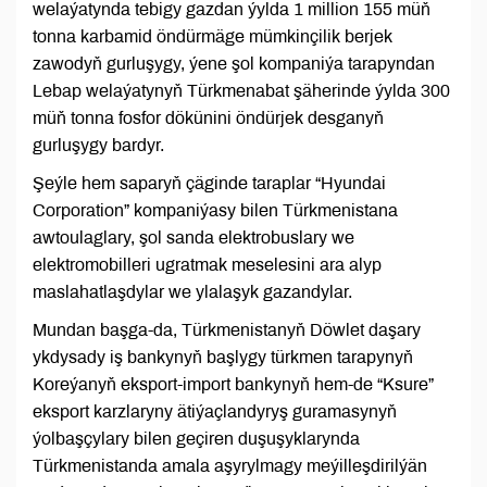
welaýatynda tebigy gazdan ýylda 1 million 155 müň
tonna karbamid öndürmäge mümkinçilik berjek
zawodyň gurluşygy, ýene şol kompaniýa tarapyndan
Lebap welaýatynyň Türkmenabat şäherinde ýylda 300
müň tonna fosfor dökünini öndürjek desganyň
gurluşygy bardyr.
Şeýle hem saparyň çäginde taraplar “Hyundai
Corporation” kompaniýasy bilen Türkmenistana
awtoulaglary, şol sanda elektrobuslary we
elektromobilleri ugratmak meselesini ara alyp
maslahatlaşdylar we ylalaşyk gazandylar.
Mundan başga-da, Türkmenistanyň Döwlet daşary
ykdysady iş bankynyň başlygy türkmen tarapynyň
Koreýanyň eksport-import bankynyň hem-de “Ksure”
eksport karzlaryny ätiýaçlandyryş guramasynyň
ýolbaşçylary bilen geçiren duşuşyklarynda
Türkmenistanda amala aşyrylmagy meýilleşdirilýän