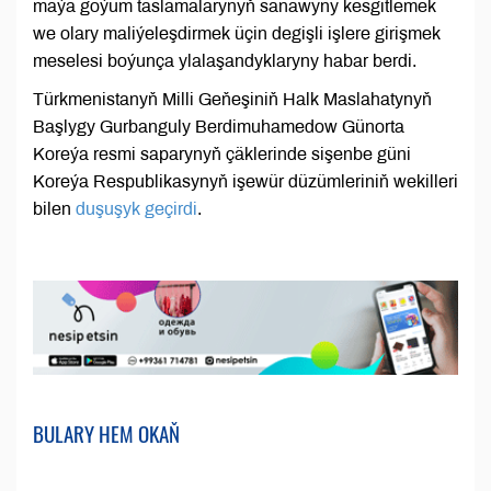
maýa goýum taslamalarynyň sanawyny kesgitlemek
we olary maliýeleşdirmek üçin degişli işlere girişmek
meselesi boýunça ylalaşandyklaryny habar berdi.
Türkmenistanyň Milli Geňeşiniň Halk Maslahatynyň
Başlygy Gurbanguly Berdimuhamedow Günorta
Koreýa resmi saparynyň çäklerinde sişenbe güni
Koreýa Respublikasynyň işewür düzümleriniň wekilleri
bilen
duşuşyk geçirdi
.
BULARY HEM OKAŇ