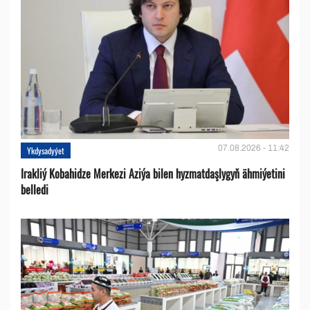
07.08.2026 - 11:42
Ykdysadyýet
Irakliý Kobahidze Merkezi Aziýa bilen hyzmatdaşlygyň ähmiýetini
belledi