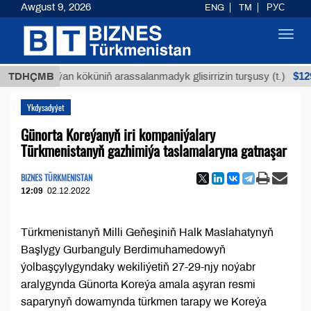
Awgust 9, 2026
ENG
TM
РУС
Toggl
navig
$12935,18
TDHÇMB
Buýan köküniň arassalanmadyk glisirrizin turşusy (t.)
Ykdysadyýet
Günorta Koreýanyň iri kompaniýalary
Türkmenistanyň gazhimiýa taslamalaryna gatnaşar
BIZNES TÜRKMENISTAN
12:09
02.12.2022
Türkmenistanyň Milli Geňeşiniň Halk Maslahatynyň
Başlygy Gurbanguly Berdimuhamedowyň
ýolbaşçylygyndaky wekiliýetiň 27-29-njy noýabr
aralygynda Günorta Koreýa amala aşyran resmi
saparynyň dowamynda türkmen tarapy we Koreýa