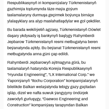
Respublikasynyň iri kompaniýalary Türkmenistanyň
gazhimiýa toplumynda täze maýa goýum
taslamalaryny durmuşa geçirmek boýunça birnäçe
ylalaşyklary ara alyp maslahatlaşdylar we gol çekdiler.
Bu barada wekiliýetiň agzasy, Türkmenistanyň Döwlet
daşary ykdysady iş bankynyň başlygy Rahymberdi
Jepbarow Türkmenistanyň resmi metbugatyna beren
beýanatynda aýtdy. Bu beýanat Türkmenistanyň resmi
metbugatynda anna güni çap edildi.
Rahymberdi Jepbarowyň aýtmagyna görä, bu
taslamalaryň hatarynda Koreýa Respublikasynyň
“Hyundai Engineering”, “LX International Corp.” we
Ýaponiýanyň “Itochu Corporation” kompaniýalarynyň
bilelikde Balkan welaýatynda tebigy gazy gaýtadan
işläp, dizel we nafta suwuk ýangyjyny öndürjek
zawodyň gurluşygy, “Daewoo Engineering and
Construction” kompaniýasy tarapyndan Balkan