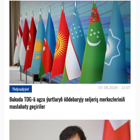
07.08.2026 - 13:07
Ykdysadyýet
Bakuda TDG-ä agza ýurtlaryň öňdebaryjy seljeriş merkezleriniň
maslahaty geçiriler