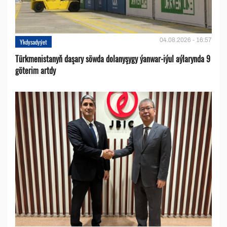
04.08.2026 - 16:57
Ykdysadyýet
Türkmenistanyň daşary söwda dolanyşygy ýanwar-iýul aýlarynda 9
göterim artdy