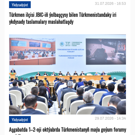
31.07.2026 - 16:53
Ykdysadyýet
Türkmen ilçisi JBIC-iň ýolbaşçysy bilen Türkmenistandaky iri
ykdysady taslamalary maslahatlaşdy
29.07.2026 - 14:34
Ykdysadyýet
Aşgabatda 1–2-nji oktýabrda Türkmenistanyň maýa goýum forumy