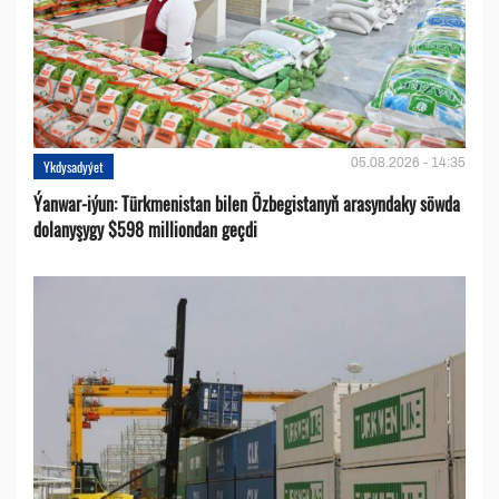
05.08.2026 - 14:35
Ykdysadyýet
Ýanwar-iýun: Türkmenistan bilen Özbegistanyň arasyndaky söwda
dolanyşygy $598 milliondan geçdi