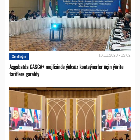
16.11.2023 - 12:02
Sebitleýin
Aşgabatda CASCA+ mejlisinde ýüksüz konteýnerler üçin ýörite
tariflere garaldy