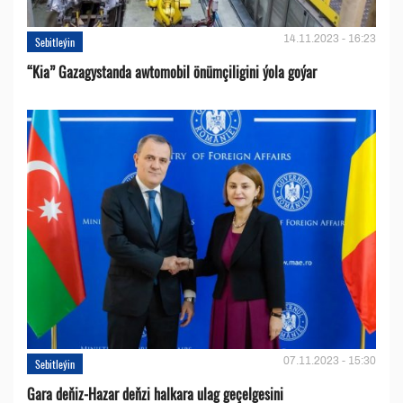
14.11.2023 - 16:23
Sebitleýin
“Kia” Gazagystanda awtomobil önümçiligini ýola goýar
07.11.2023 - 15:30
Sebitleýin
Gara deňiz-Hazar deňzi halkara ulag geçelgesini