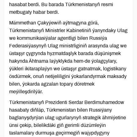
hasabat berdi. Bu barada Türkmenistanyň resmi
metbugaty habar berdi.
Mämmethan Çakyýewiň aýtmagyna görä,
Türkmenistanyň Ministrler Kabinetiniň ýanyndaky Ulag
we kommunikasiýalar agentligi bilen Russiýa
Federasiýasynyň Ulag ministrliginiň arasynda ulag we
üstaşyr çygrynda hyzmatdaşlyk barada düşünişmek
hakynda Ähtnama laýyklykda hem-de ýolagçylary,
ýükleri ikitaraplaýyn we üstaşyr gatnatmak, logistikany
ösdürmek, onuň netijeliligini ýokarlandyrmak maksady
bilen, ýokarda agzalan topary döretmek
meýilleşdirilýär.
Türkmenistanyň Prezidenti Serdar Berdimuhamedow
hasabaty diňläp, Türkmenistan bilen Russiýany
baglanyşdyrýan ulag ugurlarynyň strategik ähmiýetine
ünsi çekip, bilelikdäki giň gerimli düzümleýin
taslamalary durmuşa geçirmegiň wajypdygyny