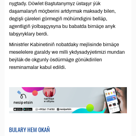
nygtady. Döwlet Baştutanymyz üstaşyr ýük
daşamalaryň möçberini artdyrmak maksady bilen,
degişli çäreleri görmegiň möhümdigini belläp,
agentligiň ýolbaşçysyna bu babatda birnäçe anyk
tabşyryklary berdi.
Ministrler Kabinetiniň nobatdaky mejlisinde birnäçe
meselelere garaldy we milli ykdysadyýetimizi mundan
beýläk-de okgunly ösdürmäge gönükdirilen
resminamalar kabul edildi.
BULARY HEM OKAŇ