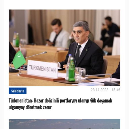
23.11.2023 - 15:46
Sebitleýin
Türkmenistan: Hazar deňziniň portlaryny ulanyp ýük daşamak
ulgamyny döretmek zerur