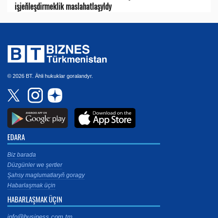
işjeňleşdirmeklik maslahatlaşyldy
© 2026 BT. Ähli hukuklar goralandyr.
EDARA
Biz barada
Düzgünler we şertler
Şahsy maglumatlaryň goragy
Habarlaşmak üçin
HABARLAŞMAK ÜÇIN
info@business.com.tm