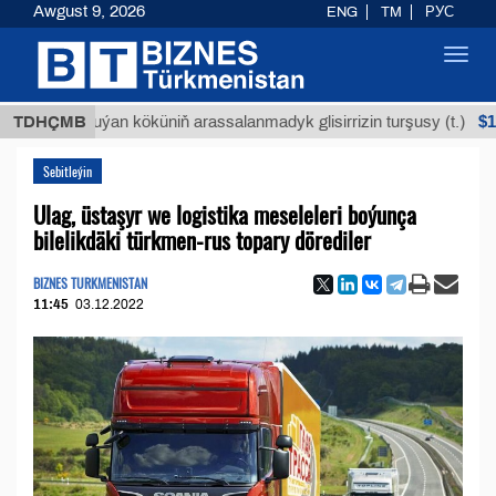
Awgust 9, 2026
ENG
TM
РУС
Toggl
navig
$12935,18
TDHÇMB
Buýan köküniň arassalanmadyk glisirrizin turşusy (t.)
Sebitleýin
Ulag, üstaşyr we logistika meseleleri boýunça
bilelikdäki türkmen-rus topary dörediler
BIZNES TURKMENISTAN
11:45
03.12.2022