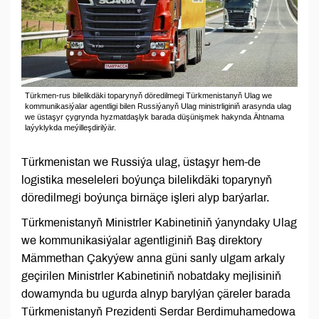
Türkmen-rus bilelikdäki toparynyň döredilmegi Türkmenistanyň Ulag we
kommunikasiýalar agentligi bilen Russiýanyň Ulag ministrliginiň arasynda ulag
we üstaşyr çygrynda hyzmatdaşlyk barada düşünişmek hakynda Ähtnama
laýyklykda meýilleşdirilýär.
Türkmenistan we Russiýa ulag, üstaşyr hem-de
logistika meseleleri boýunça bilelikdäki toparynyň
döredilmegi boýunça birnäçe işleri alyp barýarlar.
Türkmenistanyň Ministrler Kabinetiniň ýanyndaky Ulag
we kommunikasiýalar agentliginiň Baş direktory
Mämmethan Çakyýew anna güni sanly ulgam arkaly
geçirilen Ministrler Kabinetiniň nobatdaky mejlisiniň
dowamynda bu ugurda alnyp barylýan çäreler barada
Türkmenistanyň Prezidenti Serdar Berdimuhamedowa