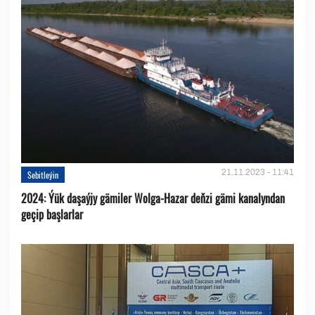
21.11.2023 - 11:41
Sebitleýin
2024: Ýük daşaýjy gämiler Wolga-Hazar deňzi gämi kanalyndan
geçip başlarlar