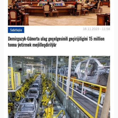
16.11.2023 - 11:58
Sebitleýin
Demirgazyk-Günorta ulag geçelgesiniň geçirijiligini 15 million
tonna ýetirmek meýilleşdirilýär