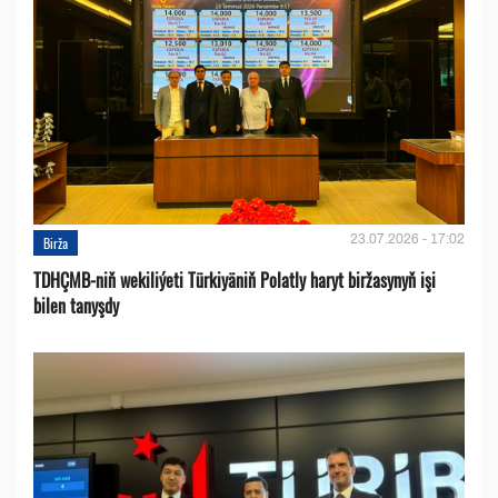
23.07.2026 - 17:02
Birža
TDHÇMB-niň wekiliýeti Türkiyäniň Polatly haryt biržasynyň işi
bilen tanyşdy