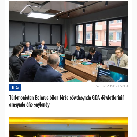
24.07.2026 - 09:18
Birža
Türkmenistan Belarus bilen birža söwdasynda GDA döwletleriniň
arasynda öňe saýlandy