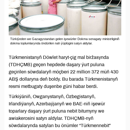
Türkiýeden we Gazagystandan gelen işewürler Dokma senagaty ministrliginiň
dokma toplumlarynda öndürilen nah ýüplügini satyn aldylar.
Türkmenistanyň Döwlet haryt-çig mal biržasynda
(TDHÇMB) geçen hepdede daşary ýurt puluna
geçirilen söwdalaryň möçberi 22 million 372 müň 430
ABŞ dollaryna deň boldy. Bu barada Türkmenistanyň
resmi metbugaty duşenbe güni habar berdi.
Türkiýäniň, Owganystanyň, Özbegistanyň,
Irlandiýanyň, Azerbaýjanyň we BAE-niň işewür
toparlary daşary ýurt puluna nebit bitumyny we
awiakerosini satyn aldylar. TDHÇMB-nyň
söwdalarynda satylan bu önümler “Türkmennebit”