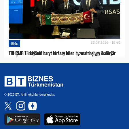
22.07.2026 - 15:49
Birža
TDHÇMB Türkiýäniň haryt biržasy bilen hyzmatdaşlygy ösdürýär
© 2026 BT. Ähli hukuklar goralandyr.