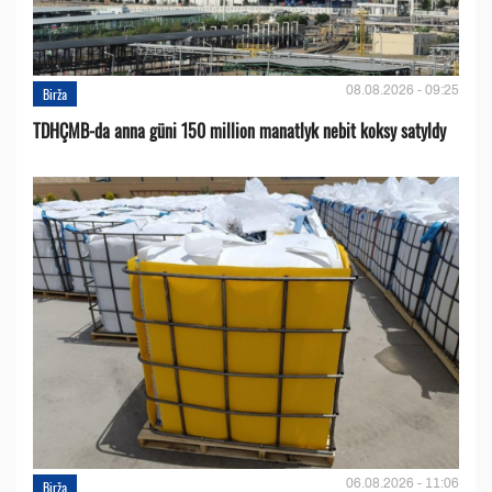
08.08.2026 - 09:25
Birža
TDHÇMB-da anna güni 150 million manatlyk nebit koksy satyldy
06.08.2026 - 11:06
Birža