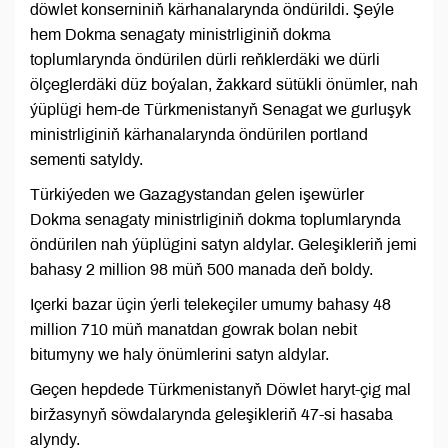
döwlet konserniniň kärhanalarynda öndürildi. Şeýle
hem Dokma senagaty ministrliginiň dokma
toplumlarynda öndürilen dürli reňklerdäki we dürli
ölçeglerdäki düz boýalan, žakkard sütükli önümler, nah
ýüplügi hem-de Türkmenistanyň Senagat we gurluşyk
ministrliginiň kärhanalarynda öndürilen portland
sementi satyldy.
Türkiýeden we Gazagystandan gelen işewürler
Dokma senagaty ministrliginiň dokma toplumlarynda
öndürilen nah ýüplügini satyn aldylar. Geleşikleriň jemi
bahasy 2 million 98 müň 500 manada deň boldy.
Içerki bazar üçin ýerli telekeçiler umumy bahasy 48
million 710 müň manatdan gowrak bolan nebit
bitumyny we haly önümlerini satyn aldylar.
Geçen hepdede Türkmenistanyň Döwlet haryt-çig mal
biržasynyň söwdalarynda geleşikleriň 47-si hasaba
alyndy.