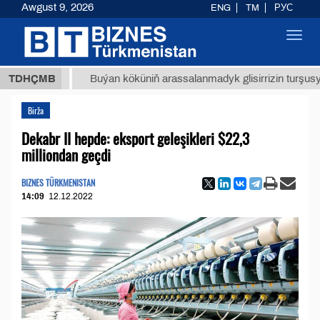
Awgust 9, 2026
ENG
TM
РУС
Toggl
navig
ТМТ
$1
TDHÇMB
Buýan köküniň arassalanmadyk glisirrizin turşusy (t.)
Birža
Dekabr II hepde: eksport geleşikleri $22,3
milliondan geçdi
BIZNES TÜRKMENISTAN
14:09
12.12.2022