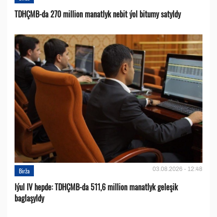
TDHÇMB-da 270 million manatlyk nebit ýol bitumy satyldy
03.08.2026 - 12:48
Birža
Iýul IV hepde: TDHÇMB-da 511,6 million manatlyk geleşik
baglaşyldy