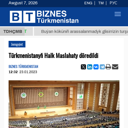
Awgust 7, 2026
ENG
TM
РУС
Toggl
navig
,8 ТМТ
TDHÇMB
Buýan köküniň arassalanmadyk glisirrizin turşusy (t.)
Jemgyýet
Türkmenistanyň Halk Maslahaty döredildi
BIZNES TÜRKMENISTAN
12:32
23.01.2023