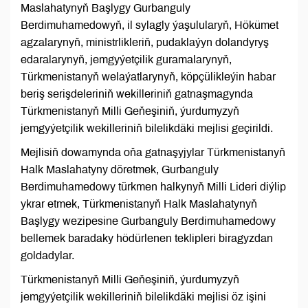
Maslahatynyň Başlygy Gurbanguly
Berdimuhamedowyň, il sylagly ýaşulularyň, Hökümet
agzalarynyň, ministrlikleriň, pudaklaýyn dolandyryş
edaralarynyň, jemgyýetçilik guramalarynyň,
Türkmenistanyň welaýatlarynyň, köpçülikleýin habar
beriş serişdeleriniň wekilleriniň gatnaşmagynda
Türkmenistanyň Milli Geňeşiniň, ýurdumyzyň
jemgyýetçilik wekilleriniň bilelikdäki mejlisi geçirildi.
Mejlisiň dowamynda oňa gatnaşyjylar Türkmenistanyň
Halk Maslahatyny döretmek, Gurbanguly
Berdimuhamedowy türkmen halkynyň Milli Lideri diýlip
ykrar etmek, Türkmenistanyň Halk Maslahatynyň
Başlygy wezipesine Gurbanguly Berdimuhamedowy
bellemek baradaky hödürlenen teklipleri biragyzdan
goldadylar.
Türkmenistanyň Milli Geňeşiniň, ýurdumyzyň
jemgyýetçilik wekilleriniň bilelikdäki mejlisi öz işini