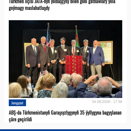
Türkmen ilçisi JATA-nyň ýolbaşçysy bilen göni gatnawlary ýola
goýmagy maslahatlaşdy
04.08.2026 - 17:38
Jemgyýet
ABŞ-da Türkmenistanyň Garaşsyzlygynyň 35 ýyllygyna bagyşlanan
çäre geçirildi