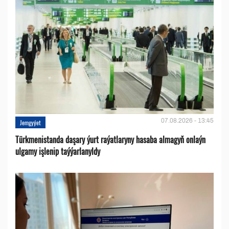
07.08.2026 - 13:45
Jemgyýet
Türkmenistanda daşary ýurt raýatlaryny hasaba almagyň onlaýn
ulgamy işlenip taýýarlanyldy