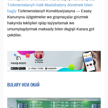
Türkmenistanyň Halk Maslahatyny döretmek bilen
bagly
Türkmenistanyň Konstitusiýasyna — Esasy
Kanunyna üýtgetmeler we goşmaçalar girizmek
hakynda teklipleri işläp taýýarlamak we
umumylaşdyrmak maksady bilen degişli Karara gol
çekdiler.
BULARY HEM OKAŇ