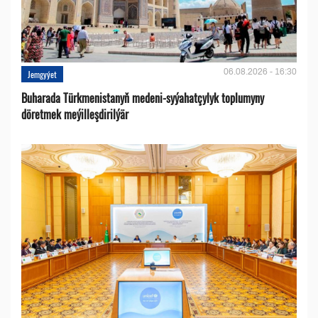
06.08.2026 - 16:30
Jemgyýet
Buharada Türkmenistanyň medeni-syýahatçylyk toplumyny
döretmek meýilleşdirilýär