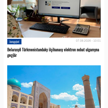
07.08.2026 - 10:01
Jemgyýet
Belarusyň Türkmenistandaky ilçihanasy elektron nobat ulgamyna
geçýär