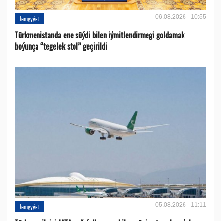
06.08.2026 - 10:55
Jemgyýet
Türkmenistanda ene süýdi bilen iýmitlendirmegi goldamak
boýunça “tegelek stol” geçirildi
05.08.2026 - 11:11
Jemgyýet