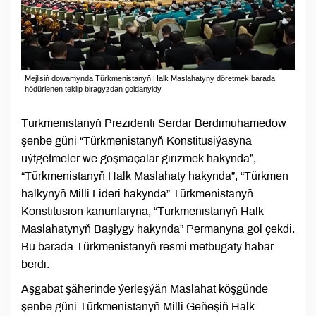
Mejlisiň dowamynda Türkmenistanyň Halk Maslahatyny döretmek barada
hödürlenen teklip biragyzdan goldanyldy.
Türkmenistanyň Prezidenti Serdar Berdimuhamedow
şenbe güni “Türkmenistanyň Konstitusiýasyna
üýtgetmeler we goşmaçalar girizmek hakynda”,
“Türkmenistanyň Halk Maslahaty hakynda”, “Türkmen
halkynyň Milli Lideri hakynda” Türkmenistanyň
Konstitusion kanunlaryna, “Türkmenistanyň Halk
Maslahatynyň Başlygy hakynda” Permanyna gol çekdi.
Bu barada Türkmenistanyň resmi metbugaty habar
berdi.
Aşgabat şäherinde ýerleşýän Maslahat köşgünde
şenbe güni Türkmenistanyň Milli Geňeşiň Halk