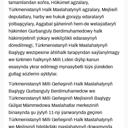
tamamlandan soňra, Hökümet agzalary,
Türkmenistanyň Halk Maslahatynyň agzalary, Mejlisiň
deputatlary, harby we hukuk goraýjy edaralaryň
ýolbaşçylary, Aşgabat şäheriniň hem-de welaýatlaryň
häkimleri Gurbanguly Berdimuhamedowy halk
häkimiýetiniň ýokary wekilçilikli edarasynyň
döredilmegi, Türkmenistanyň Halk Maslahatynyň
Başlygy wezipesine ählihalk tarapyndan saýlanylmagy
we türkmen halkynyň Milli Lideri diýlip kanun
esasynda ykrar edilmegi mynasybetli tüýs ýürekden
gutlag sözlerini aýtdylar.
Türkmenistanyň Milli Geňeşiniň Halk Maslahatynyň
Başlygy Gurbanguly Berdimuhamedow we
Türkmenistanyň Milli Geňeşiniň Mejlisiniň Başlygy
Gülşat Mämmedowa Maslahatlar merkeziniň
binasynda şu ýylyň 11-nji ýanwarynda geçiren
Türkmenistanyň Milli Geňeşiniň Halk Maslahatynyň
we Mejlisiniň bilelikdäki maslahatynyň dowamynda