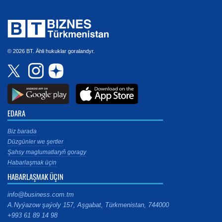
© 2026 BT. Ähli hukuklar goralandyr.
EDARA
Biz barada
Düzgünler we şertler
Şahsy maglumatlaryň goragy
Habarlaşmak üçin
HABARLAŞMAK ÜÇIN
info@business.com.tm
A.Nyýazow şaýoly 157, Aşgabat, Türkmenistan, 744000
+993 61 89 14 98