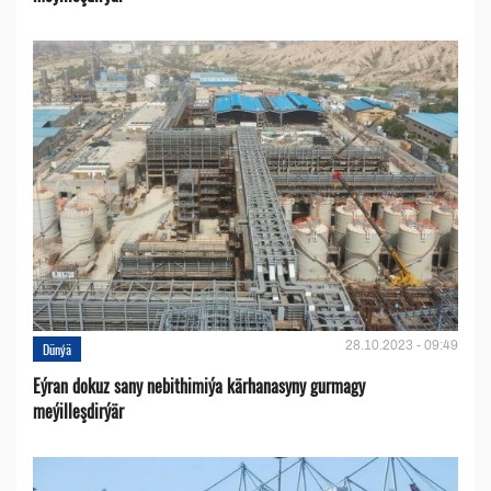
28.10.2023 - 09:49
Dünýä
Eýran dokuz sany nebithimiýa kärhanasyny gurmagy
meýilleşdirýär