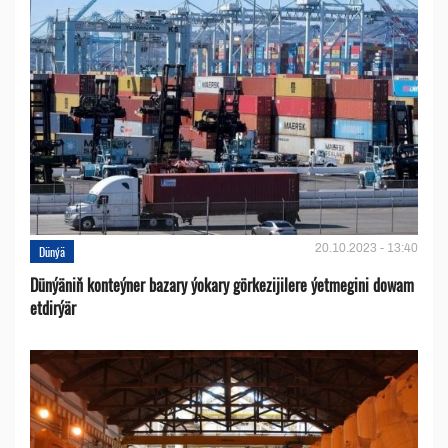
20.10.2023 - 13:40
Dünýä
Dünýäniň konteýner bazary ýokary görkezijilere ýetmegini dowam
etdirýär