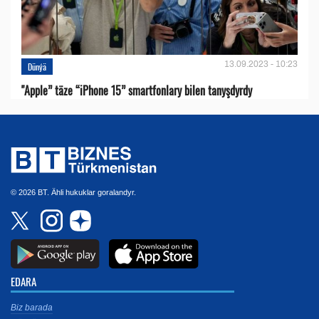
13.09.2023 - 10:23
Dünýä
"Apple” täze “iPhone 15” smartfonlary bilen tanyşdyrdy
© 2026 BT. Ähli hukuklar goralandyr.
EDARA
Biz barada