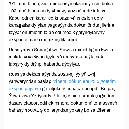
375 müň tonna, sulfammofosyň eksporty üçin bolsa
102 müň tonna artdyrylmagy göz öňünde tutulýar.
Kabul edilen karar içerki bazaryň islegleri doly
kanagatlandyrylan ýagdaýynda dökün öndürijilerine
taýýar önümleriň talap edilmedik galyndylaryny
eksport etmäge mümkinçilik berer.
Russiýanyň Senagat we Söwda ministrligine kwota
mukdaryny eksportçylaryň arasynda paýlamak
tabşyryldy diýlip, habarda aýdylýar.
Russiýa dekabr aýynda 2023-nji ýylyň 1-nji
ýanwaryndan başlap
mineral dökünlere 23,5 göterim
eksport pajynyň
giriziljekdigini habar beripdi. Bu paç
Ýewraziýa Ykdysady Bileleşiginiň gümrük çäginden
daşary eksport ediljek mineral dökünleriň tonnasynyň
bahasy 450 ABŞ dollaryndan ýokary bolsa tölener.