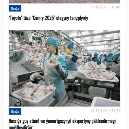
16.11.2023 - 15:40
Dünýä
''Toyota" täze "Camry 2025" ulagyny tanyşdyrdy
07.11.2023 - 12:19
Dünýä
Russiýa guş etiniň we ýumurtgasynyň eksportyny çäklendirmegi
meýilleşdirýär