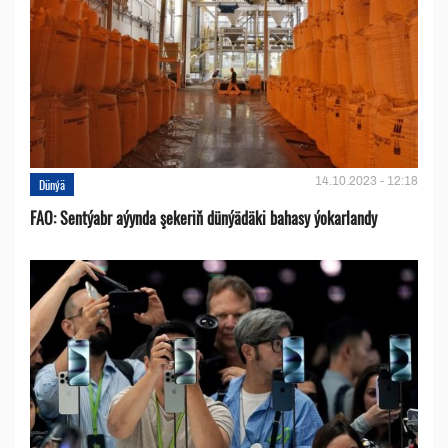
14.10.2023 - 12:18
Dünýä
FAO: Sentýabr aýynda şekeriň dünýädäki bahasy ýokarlandy