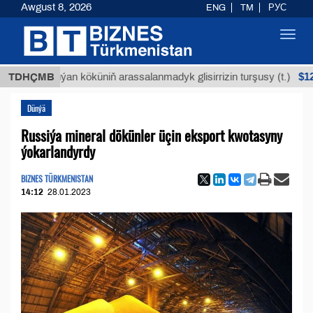
Awgust 8, 2026
ENG
TM
РУС
Toggl
navig
$12935,18
TDHÇMB
Buýan köküniň arassalanmadyk glisirrizin turşusy (t.)
Dünýä
Russiýa mineral dökünler üçin eksport kwotasyny
ýokarlandyrdy
BIZNES TÜRKMENISTAN
14:12
28.01.2023