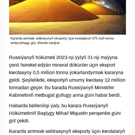
Kararda ammiak selitrasynyň eksporty üçin kwotalaryň 375 müň tonna
artdyrylmagy göz öňünde tutulýar.
Russiýanyň hökümeti 2023-nji ýylyň 31-nji maýyna
çenli hereket edýän mineral dökünler üçin eksport
kwotasyny 0,5 million tonna ýokarlandyrmak kararyna
geldi. Şeýlelikde, eksportyň umumy kwotasy 12 million
tonnadan geçer. Bu barada Russiýanyň Ministrler
Kabinetiniň metbugat gullugy anna güni habar berdi.
Habarda bellenilişi ýaly, bu karara Russiýanyň
Hökümetiniň Başlygy Mihail Mişustin penşenbe güni
gol çekdi.
Kararda ammiak selitrasynyň eksporty üçin kwotalaryň