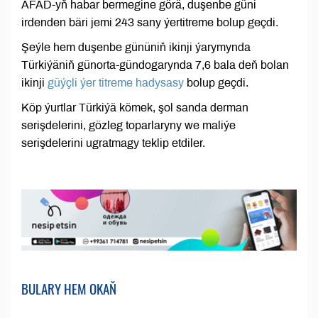
AFAD-yň habar bermegine görä, duşenbe güni
irdenden bäri jemi 243 sany ýertitreme bolup geçdi.
Şeýle hem duşenbe gününiň ikinji ýarymynda
Türkiýäniň günorta-gündogarynda 7,6 bala deň bolan
ikinji
güýçli ýer titreme hadysasy
bolup geçdi.
Köp ýurtlar Türkiýä kömek, şol sanda derman
serişdelerini, gözleg toparlaryny we maliýe
serişdelerini ugratmagy teklip etdiler.
BULARY HEM OKAŇ