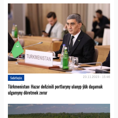
23.11.2023 - 15:46
Sebitleýin
Türkmenistan: Hazar deňziniň portlaryny ulanyp ýük daşamak
ulgamyny döretmek zerur