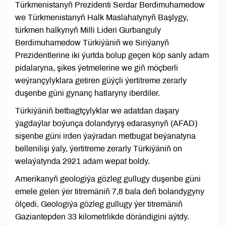
Türkmenistanyň Prezidenti Serdar Berdimuhamedow
we Türkmenistanyň Halk Maslahatynyň Başlygy,
türkmen halkynyň Milli Lideri Gurbanguly
Berdimuhamedow Türkiýäniň we Siriýanyň
Prezidentlerine iki ýurtda bolup geçen köp sanly adam
pidalaryna, şikes ýetmelerine we giň möçberli
weýrançylyklara getiren güýçli ýertitreme zerarly
duşenbe güni gynanç hatlaryny iberdiler.
Türkiýäniň betbagtçylyklar we adatdan daşary
ýagdaýlar boýunça dolandyryş edarasynyň (AFAD)
sişenbe güni irden ýaýradan metbugat beýanatyna
bellenilişi ýaly, ýertitreme zerarly Türkiýäniň on
welaýatynda 2921 adam wepat boldy.
Amerikanyň geologiýa gözleg gullugy duşenbe güni
emele gelen ýer titremäniň 7,8 bala deň bolandygyny
ölçedi. Geologiýa gözleg gullugy ýer titremäniň
Gaziantepden 33 kilometrlikde dörändigini aýtdy.