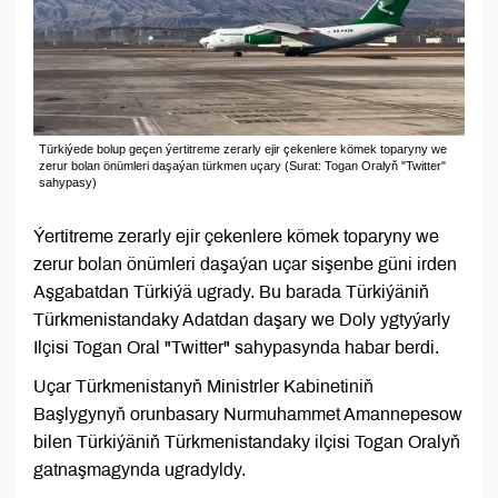
Türkiýede bolup geçen ýertitreme zerarly ejir çekenlere kömek toparyny we
zerur bolan önümleri daşaýan türkmen uçary (Surat: Togan Oralyň "Twitter"
sahypasy)
Ýertitreme zerarly ejir çekenlere kömek toparyny we
zerur bolan önümleri daşaýan uçar sişenbe güni irden
Aşgabatdan Türkiýä ugrady. Bu barada Türkiýäniň
Türkmenistandaky Adatdan daşary we Doly ygtyýarly
Ilçisi Togan Oral "Twitter" sahypasynda habar berdi.
Uçar Türkmenistanyň Ministrler Kabinetiniň
Başlygynyň orunbasary Nurmuhammet Amannepesow
bilen Türkiýäniň Türkmenistandaky ilçisi Togan Oralyň
gatnaşmagynda ugradyldy.