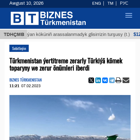
Awgust 10, 2026
ENG
TM
РУС
Toggl
navig
$12935,18
TDHÇMB
Buýan köküniň arassalanmadyk glisirrizin turşusy (t.)
Sebitleýin
Türkmenistan ýertitreme zerarly Türkiýä kömek
toparyny we zerur önümleri iberdi
BIZNES TÜRKMENISTAN
11:21
07.02.2023