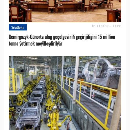
16.11.2023 - 11:58
Sebitleýin
Demirgazyk-Günorta ulag geçelgesiniň geçirijiligini 15 million
tonna ýetirmek meýilleşdirilýär