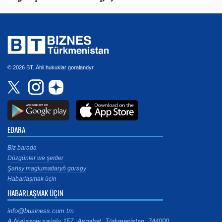
© 2026 BT. Ähli hukuklar goralandyr.
EDARA
Biz barada
Düzgünler we şertler
Şahsy maglumatlaryň goragy
Habarlaşmak üçin
HABARLAŞMAK ÜÇIN
info@business.com.tm
A.Nyýazow şaýoly 157, Aşgabat, Türkmenistan, 744000