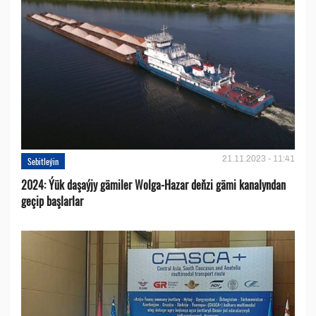
21.11.2023 - 11:41
Sebitleýin
2024: Ýük daşaýjy gämiler Wolga-Hazar deňzi gämi kanalyndan
geçip başlarlar