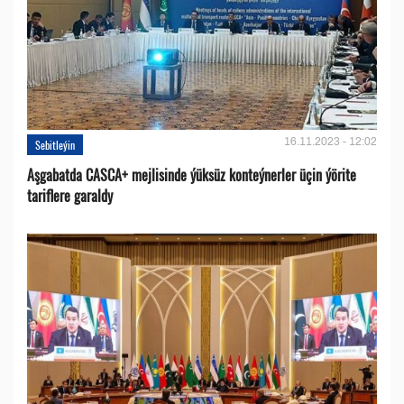
16.11.2023 - 12:02
Sebitleýin
Aşgabatda CASCA+ mejlisinde ýüksüz konteýnerler üçin ýörite
tariflere garaldy