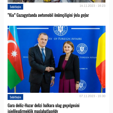
14.11.2023 - 16:23
Sebitleýin
“Kia” Gazagystanda awtomobil önümçiligini ýola goýar
07.11.2023 - 15:30
Sebitleýin
Gara deňiz-Hazar deňzi halkara ulag geçelgesini
işjeňleşdirmeklik maslahatlaşyldy