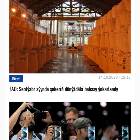
14.10.2023 - 12:18
Dünýä
FAO: Sentýabr aýynda şekeriň dünýädäki bahasy ýokarlandy