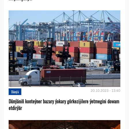
20.10.2023 - 13:40
Dünýä
Dünýäniň konteýner bazary ýokary görkezijilere ýetmegini dowam
etdirýär