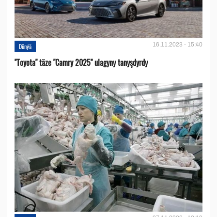
16.11.2023 - 15:40
Dünýä
''Toyota" täze "Camry 2025" ulagyny tanyşdyrdy