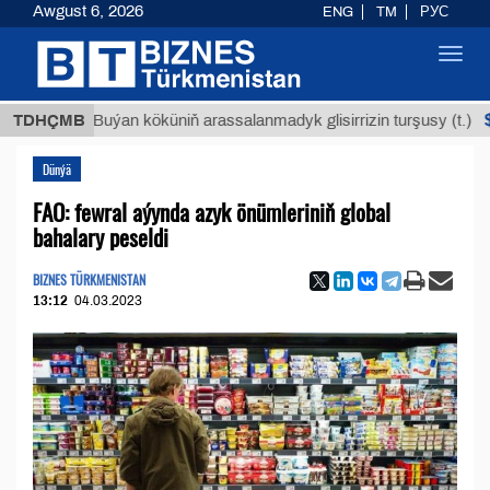
Awgust 6, 2026
ENG
TM
РУС
Toggl
navig
$12935,
TDHÇMB
Buýan köküniň arassalanmadyk glisirrizin turşusy (t.)
Dünýä
FAO: fewral aýynda azyk önümleriniň global
bahalary peseldi
BIZNES TÜRKMENISTAN
13:12
04.03.2023