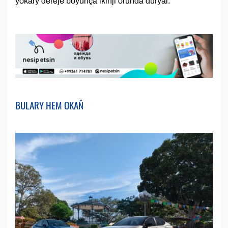
ýokary dereje boýunça ikinji orunda durýar.
BULARY HEM OKAŇ