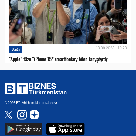
13.09.2023 - 10:23
Dünýä
"Apple” täze “iPhone 15” smartfonlary bilen tanyşdyrdy
© 2026 BT. Ähli hukuklar goralandyr.