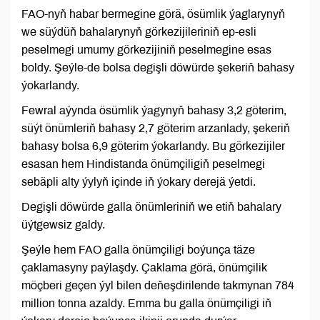
FAO-nyň habar bermegine görä, ösümlik ýaglarynyň
we süýdüň bahalarynyň görkezijileriniň ep-esli
peselmegi umumy görkezijiniň peselmegine esas
boldy. Şeýle-de bolsa degişli döwürde şekeriň bahasy
ýokarlandy.
Fewral aýynda ösümlik ýagynyň bahasy 3,2 göterim,
süýt önümleriň bahasy 2,7 göterim arzanlady, şekeriň
bahasy bolsa 6,9 göterim ýokarlandy. Bu görkezijiler
esasan hem Hindistanda önümçiligiň peselmegi
sebäpli alty ýylyň içinde iň ýokary derejä ýetdi.
Degişli döwürde galla önümleriniň we etiň bahalary
üýtgewsiz galdy.
Şeýle hem FAO galla önümçiligi boýunça täze
çaklamasyny paýlaşdy. Çaklama görä, önümçilik
möçberi geçen ýyl bilen deňeşdirilende takmynan 784
million tonna azaldy. Emma bu galla önümçiligi iň