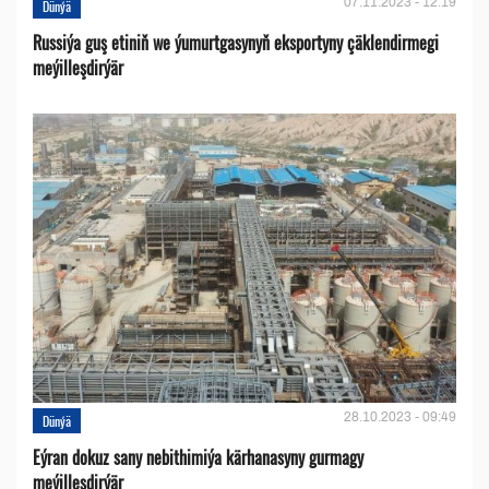
07.11.2023 - 12:19
Dünýä
Russiýa guş etiniň we ýumurtgasynyň eksportyny çäklendirmegi
meýilleşdirýär
28.10.2023 - 09:49
Dünýä
Eýran dokuz sany nebithimiýa kärhanasyny gurmagy
meýilleşdirýär