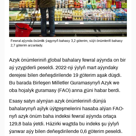
Fewral aýynda ösümlik ýagynyň bahasy 3,2 göterim, süýt önümleriň bahasy
2,7 göterim arzanlady.
Azyk önümleriniň global bahalary fewral aýynda on bir
aý yzygiderli peseldi. 2022-nji ýylyň mart aýyndaky
derejesi bilen deňeşdirilende 19 göterim aşak düşdi.
Bu barada Birleşen Milletler Guramasynyň Azyk we
oba hojalyk guramasy (FAO) anna güni habar berdi.
Esasy satyn alynýan azyk önümleriniň dünýä
bahalarynyň aýlyk üýtgeşmelerini hasaba alýan FAO-
nyň azyk önüm baha indeksi fewral aýynda ortaça
129,8 bala ýetdi. Häzirki wagtda bu indeks şu ýylyň
ýanwar aýy bilen deňeşdirilende 0,6 göterim peseldi.