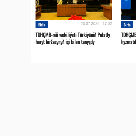
23.07.2026 - 17:02
Birža
Birža
TDHÇMB-niň wekiliýeti Türkiyäniň Polatly
TDHÇMB 
haryt biržasynyň işi bilen tanyşdy
hyzmatd