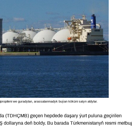
olipropileni we guradylan, arassalanmadyk buýan köküni satyn aldylar.
nda (TDHÇMB) geçen hepdede daşary ýurt puluna geçirilen
Ş dollaryna deň boldy. Bu barada Türkmenistanyň resmi metbu