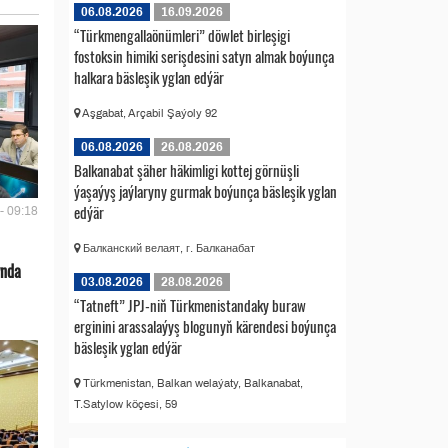
06.08.2026
16.09.2026
“Türkmengallaönümleri” döwlet birleşigi
fostoksin himiki serişdesini satyn almak boýunça
halkara bäsleşik yglan edýär
Aşgabat, Arçabil Şaýoly 92
06.08.2026
26.08.2026
Balkanabat şäher häkimligi kottej görnüşli
ýaşaýyş jaýlaryny gurmak boýunça bäsleşik yglan
edýär
- 09:18
Балканский велаят, г. Балканабат
ynda
03.08.2026
28.08.2026
“Tatneft” JPJ-niň Türkmenistandaky buraw
erginini arassalaýyş blogunyň kärendesi boýunça
bäsleşik yglan edýär
Türkmenistan, Balkan welaýaty, Balkanabat,
T.Satylow köçesi, 59