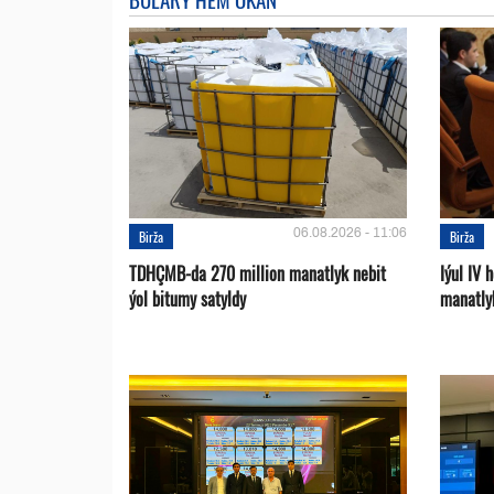
06.08.2026 - 11:06
Birža
Birža
TDHÇMB-da 270 million manatlyk nebit
Iýul IV
ýol bitumy satyldy
manatly