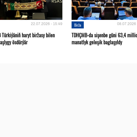
22.07.2026 - 15:49
08.07.2026 
Birža
Türkiýäniň haryt biržasy bilen
TDHÇMB-da sişenbe güni 63,4 milli
aşlygy ösdürýär
manatlyk geleşik baglaşyldy