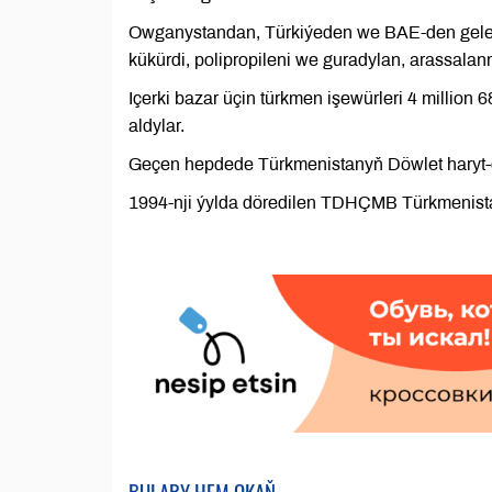
Owganystandan, Türkiýeden we BAE-den gelen t
kükürdi, polipropileni we guradylan, arassala
Içerki bazar üçin türkmen işewürleri 4 milli
aldylar.
Geçen hepdede Türkmenistanyň Döwlet haryt-çi
1994-nji ýylda döredilen TDHÇMB Türkmenista
BULARY HEM OKAŇ