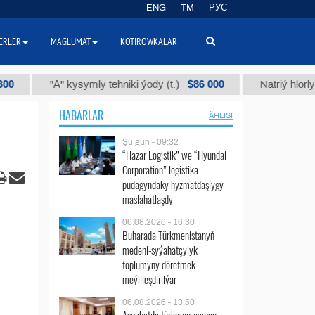
ENG
TM
РУС
ERLER
MAGLUMAT
KOTIROWKALAR
$86 000
"А" kysymly tehniki ýody (t.)
Natriý hlorly (nahar 
HABARLAR
ÄHLISI
Şu gün - 09:32
“Hazar Logistik” we “Hyundai
Corporation” logistika
pudagyndaky hyzmatdaşlygy
maslahatlaşdy
06.08.2026 - 16:30
Buharada Türkmenistanyň
medeni-syýahatçylyk
toplumyny döretmek
meýilleşdirilýär
06.08.2026 - 13:50