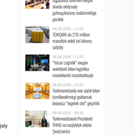
Aşgabatda türkmen-owgan
söwda-ykdysady
gatnaşyklaryny ösdürmeklige
garaldy
06.08.2026 - 11:06
TDHÇMB-da 270 million
manatlyk nebit ýol bitumy
satyldy
06.08.2026 - 11:03
“Hazar Logistik” owgan
wekiliýeti bilen logistika
meselelerini maslahatlaşdy
06.08.2026 - 10:55
Türkmenistanda ene süýdi bilen
iýmitlendirmegi goldamak
boýunça “tegelek stol” geçirildi
06.08.2026 - 09:26
Türkmenistanyň Prezidenti
ÝHHG-na başlyklyk edýän
gaty
Şweýsariýa