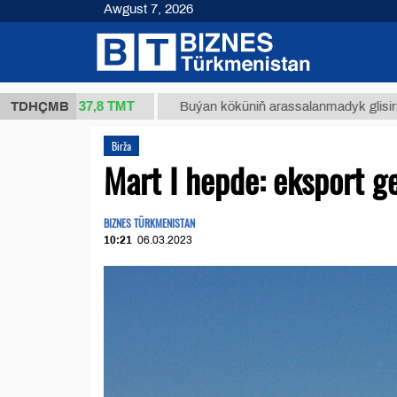
Awgust 7, 2026
37,8 ТМТ
kg.)
TDHÇMB
Buýan köküniň arassalanmadyk glisirrizin turş
Birža
Mart I hepde: eksport ge
BIZNES TÜRKMENISTAN
10:21
06.03.2023