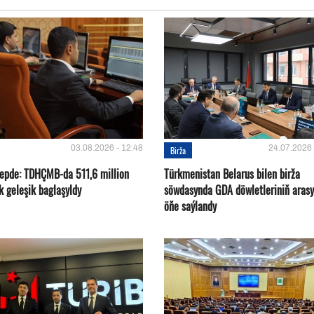
03.08.2026 - 12:48
24.07.2026 
Birža
 hepde: TDHÇMB-da 511,6 million
Türkmenistan Belarus bilen birža
k geleşik baglaşyldy
söwdasynda GDA döwletleriniň aras
öňe saýlandy