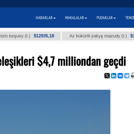
HABARLAR
MAKALALAR
PUDAKLAR
TEND
$12935,18
$300
usy (t.)
Az kükürtli ýakyş mazudy (t.)
leşikleri $4,7 milliondan geçdi