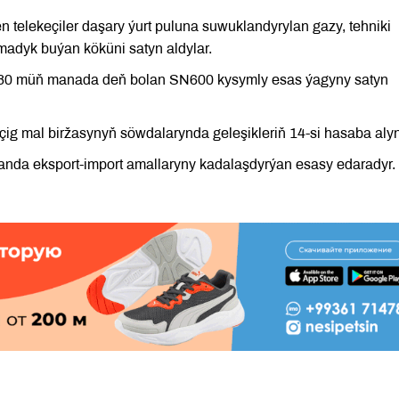
elekeçiler daşary ýurt puluna suwuklandyrylan gazy, tehniki
nmadyk buýan köküni satyn aldylar.
on 680 müň manada deň bolan SN600 kysymly esas ýagyny satyn
g mal biržasynyň söwdalarynda geleşikleriň 14-si hasaba aly
nda eksport-import amallaryny kadalaşdyrýan esasy edaradyr.