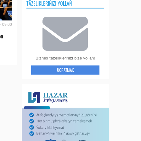
TÄZELIKLERIŇIZI ÝOLLAŇ
- 09:00
on
Biznes täzelikleriňizi bize ýollaň!
UGRATMAK