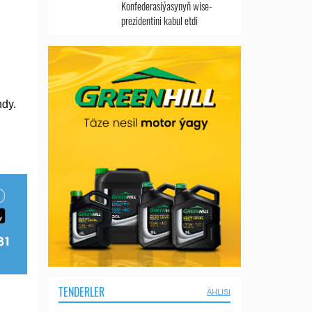
Konfederasiýasynyň wise-
prezidentini kabul etdi
ndy.
TENDERLER
ÄHLISI