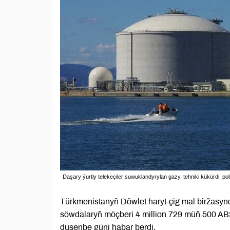
Daşary ýurtly telekeçiler suwuklandyrylan gazy, tehniki kükürdi, p
Türkmenistanyň Döwlet haryt-çig mal biržasy
söwdalaryň möçberi 4 million 729 müň 500 AB
duşenbe güni habar berdi.