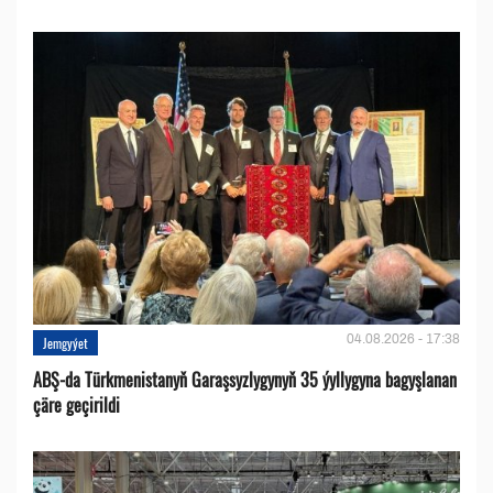
04.08.2026 - 17:38
Jemgyýet
ABŞ-da Türkmenistanyň Garaşsyzlygynyň 35 ýyllygyna bagyşlanan
çäre geçirildi