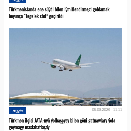
Türkmenistanda ene süýdi bilen iýmitlendirmegi goldamak
boýunça “tegelek stol” geçirildi
05.08.2026 - 11:11
Jemgyýet
Türkmen ilçisi JATA-nyň ýolbaşçysy bilen göni gatnawlary ýola
goýmagy maslahatlaşdy