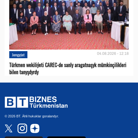
04.08.2026 - 12:18
Jemgyýet
Türkmen wekiliýeti CAREC-de sanly aragatnaşyk mümkinçilikleri
bilen tanyşdyrdy
© 2026 BT. Ähli hukuklar goralandyr.