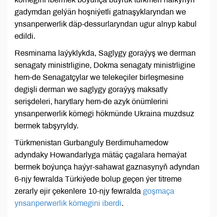
gadymdan gelýän hoşniýetli gatnaşyklaryndan we
ynsanperwerlik däp-dessurlaryndan ugur alnyp kabul
edildi.
Resminama laýyklykda, Saglygy goraýyş we derman
senagaty ministrligine, Dokma senagaty ministrligine
hem-de Senagatçylar we telekeçiler birleşmesine
degişli derman we saglygy goraýyş maksatly
serişdeleri, harytlary hem-de azyk önümlerini
ynsanperwerlik kömegi hökmünde Ukraina muzdsuz
bermek tabşyryldy.
Türkmenistan Gurbanguly Berdimuhamedow
adyndaky Howandarlyga mätäç çagalara hemaýat
bermek boýunça haýyr-sahawat gaznasynyň adyndan
6-njy fewralda Türkiýede bolup geçen ýer titreme
zerarly ejir çekenlere 10-njy fewralda
goşmaça
ynsanperwerlik kömegini iberdi
.