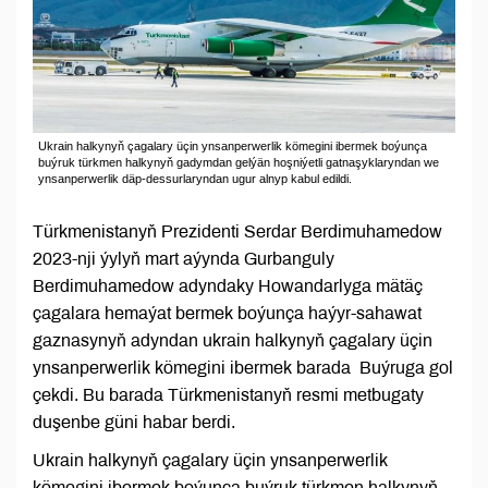
Ukrain halkynyň çagalary üçin ynsanperwerlik kömegini ibermek boýunça
buýruk türkmen halkynyň gadymdan gelýän hoşniýetli gatnaşyklaryndan we
ynsanperwerlik däp-dessurlaryndan ugur alnyp kabul edildi.
Türkmenistanyň Prezidenti Serdar Berdimuhamedow
2023-nji ýylyň mart aýynda Gurbanguly
Berdimuhamedow adyndaky Howandarlyga mätäç
çagalara hemaýat bermek boýunça haýyr-sahawat
gaznasynyň adyndan ukrain halkynyň çagalary üçin
ynsanperwerlik kömegini ibermek barada Buýruga gol
çekdi. Bu barada Türkmenistanyň resmi metbugaty
duşenbe güni habar berdi.
Ukrain halkynyň çagalary üçin ynsanperwerlik
kömegini ibermek boýunça buýruk türkmen halkynyň