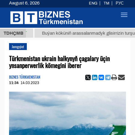
Awgust 6, 2026
ENG
TM
РУС
Toggl
navig
8 ТМТ
TDHÇMB
Buýan köküniň arassalanmadyk glisirrizin turşusy (t.)
Jemgyýet
Türkmenistan ukrain halkynyň çagalary üçin
ynsanperwerlik kömegini iberer
BIZNES TÜRKMENISTAN
11:34
14.03.2023