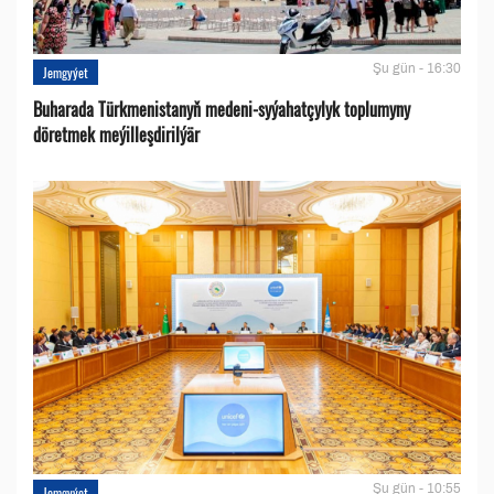
Şu gün - 16:30
Jemgyýet
Buharada Türkmenistanyň medeni-syýahatçylyk toplumyny
döretmek meýilleşdirilýär
Şu gün - 10:55
Jemgyýet