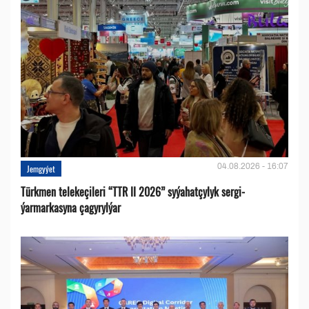
04.08.2026 - 16:07
Jemgyýet
Türkmen telekeçileri “TTR II 2026” syýahatçylyk sergi-
ýarmarkasyna çagyrylýar