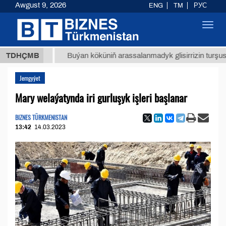
Awgust 9, 2026
ENG
TM
РУС
Toggl
navig
 ТМТ
$
TDHÇMB
Buýan köküniň arassalanmadyk glisirrizin turşusy (t.)
Jemgyýet
Mary welaýatynda iri gurluşyk işleri başlanar
BIZNES TÜRKMENISTAN
13:42
14.03.2023