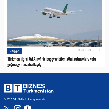
05.08.2026 - 11:11
Jemgyýet
Türkmen ilçisi JATA-nyň ýolbaşçysy bilen göni gatnawlary ýola
goýmagy maslahatlaşdy
© 2026 BT. Ähli hukuklar goralandyr.