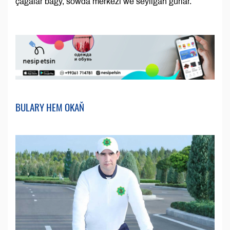
çagalar bagy, söwda merkezi we seýilgäh gurlar.
BULARY HEM OKAŇ