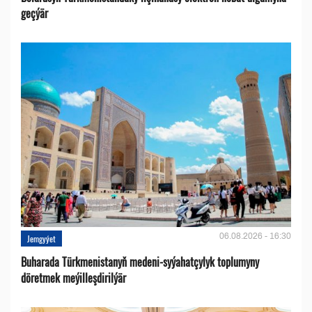
geçýär
06.08.2026 - 16:30
Jemgyýet
Buharada Türkmenistanyň medeni-syýahatçylyk toplumyny
döretmek meýilleşdirilýär