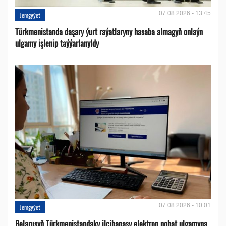
07.08.2026 - 13:45
Jemgyýet
Türkmenistanda daşary ýurt raýatlaryny hasaba almagyň onlaýn
ulgamy işlenip taýýarlanyldy
07.08.2026 - 10:01
Jemgyýet
Belarusyň Türkmenistandaky ilçihanasy elektron nobat ulgamyna