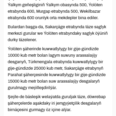
Ýalkym geňeşliginiň Ýalkym obasynda 500, Ýolöten
etrabynda 600, Murgap etrabynda 500, Wekilbazar
etrabynda 600 orunlyk orta mekdepler bina ediler.
Bulardan başga-da, Sakarçäge etrabynda täze saglyk
merkezi gurular we Ýolöten etrabyndaky saglyk öýüniň
durky täzelener.
Ýolöten şäherinde kuwwatlylygy bir gije-gündizde
10000 kub metr bolan lagym suwuny arassalaýjy
desganyň, Türkmengala etrabynda kuwwatlylygy bir
gije-gündizde 25000 kub metr, Sakarçäge etrabynyň
Parahat şäherçesinde kuwwatlylygy bir gije-gündizde
15000 kub metr bolan suw arassalaýjy desgalaryň
gurulmagy meýilleşdirilýär.
Şeýle-de bäsleşik welaýatda guruljak täze, döwrebap
şäherçelerde aşakdaky iri jemgyýetçilik desgalaryň
birnäçesini gurmagy öz içine alýar.