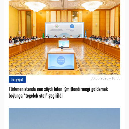
06.08.2026 - 10:55
Jemgyýet
Türkmenistanda ene süýdi bilen iýmitlendirmegi goldamak
boýunça “tegelek stol” geçirildi