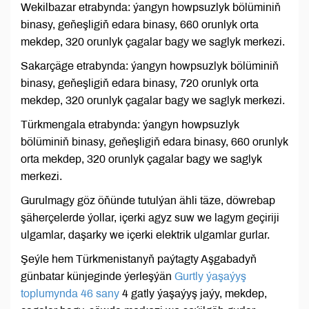
Wekilbazar etrabynda: ýangyn howpsuzlyk bölüminiň
binasy, geňeşligiň edara binasy, 660 orunlyk orta
mekdep, 320 orunlyk çagalar bagy we saglyk merkezi.
Sakarçäge etrabynda: ýangyn howpsuzlyk bölüminiň
binasy, geňeşligiň edara binasy, 720 orunlyk orta
mekdep, 320 orunlyk çagalar bagy we saglyk merkezi.
Türkmengala etrabynda: ýangyn howpsuzlyk
bölüminiň binasy, geňeşligiň edara binasy, 660 orunlyk
orta mekdep, 320 orunlyk çagalar bagy we saglyk
merkezi.
Gurulmagy göz öňünde tutulýan ähli täze, döwrebap
şäherçelerde ýollar, içerki agyz suw we lagym geçiriji
ulgamlar, daşarky we içerki elektrik ulgamlar gurlar.
Şeýle hem Türkmenistanyň paýtagty Aşgabadyň
günbatar künjeginde ýerleşýän
Gurtly ýaşaýyş
toplumynda 46 sany
4 gatly ýaşaýyş jaýy, mekdep,