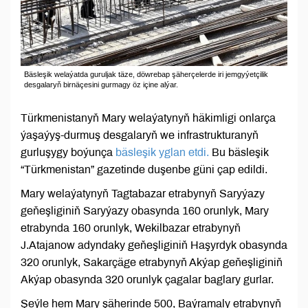
Bäsleşik welaýatda guruljak täze, döwrebap şäherçelerde iri jemgyýetçilik
desgalaryň birnäçesini gurmagy öz içine alýar.
Türkmenistanyň Mary welaýatynyň häkimligi onlarça
ýaşaýyş-durmuş desgalaryň we infrastrukturanyň
gurluşygy boýunça
bäsleşik yglan etdi.
Bu bäsleşik
“Türkmenistan” gazetinde duşenbe güni çap edildi.
Mary welaýatynyň Tagtabazar etrabynyň Saryýazy
geňeşliginiň Saryýazy obasynda 160 orunlyk, Mary
etrabynda 160 orunlyk, Wekilbazar etrabynyň
J.Atajanow adyndaky geňeşliginiň Haşyrdyk obasynda
320 orunlyk, Sakarçäge etrabynyň Akýap geňeşliginiň
Akýap obasynda 320 orunlyk çagalar baglary gurlar.
Şeýle hem Mary şäherinde 500, Baýramaly etrabynyň