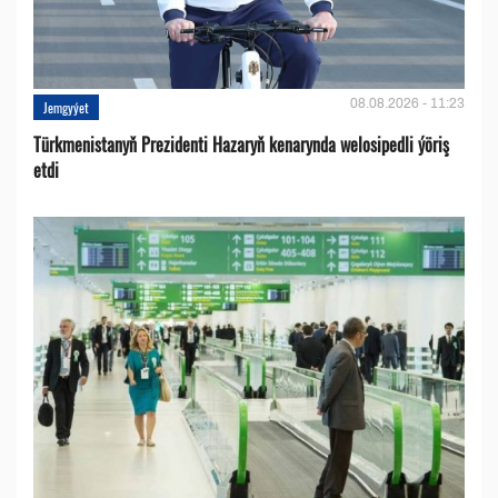
08.08.2026 - 11:23
Jemgyýet
Türkmenistanyň Prezidenti Hazaryň kenarynda welosipedli ýöriş
etdi