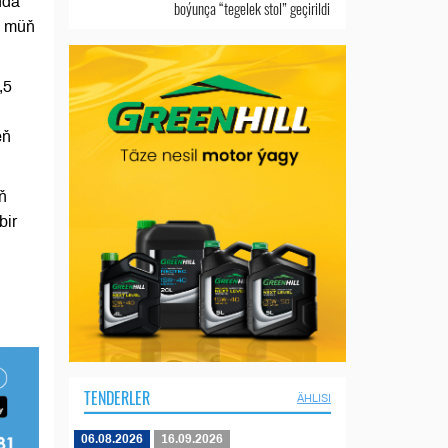
nda
boýunça “tegelek stol” geçirildi
5 müň
,5
eň
ň
bir
TENDERLER
ÄHLISI
06.08.2026
16.09.2026