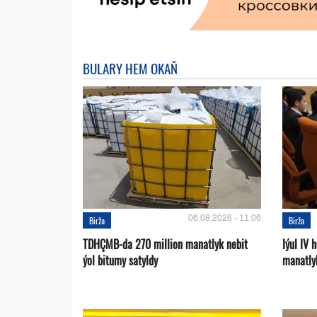
BULARY HEM OKAŇ
06.08.2026 - 11:06
Birža
Birža
TDHÇMB-da 270 million manatlyk nebit
Iýul IV
ýol bitumy satyldy
manatly