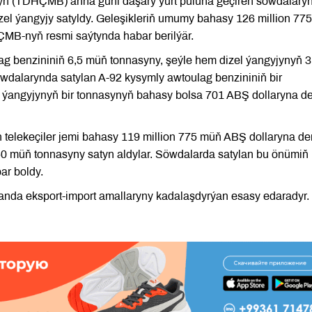
nyň (TDHÇMB) anna güni daşary ýurt puluna geçiren söwdalary
el ýangyjy satyldy. Geleşikleriň umumy bahasy 126 million 77
MB-nyň resmi saýtynda habar berilýär.
g benzininiň 6,5 müň tonnasyny, şeýle hem dizel ýangyjynyň 3
dalarynda satylan A-92 kysymly awtoulag benzininiň bir
l ýangyjynyň bir tonnasynyň bahasy bolsa 701 ABŞ dollaryna d
elekeçiler jemi bahasy 119 million 775 müň ABŞ dollaryna de
0 müň tonnasyny satyn aldylar. Söwdalarda satylan bu önümiň 
ar boldy.
nda eksport-import amallaryny kadalaşdyrýan esasy edaradyr.