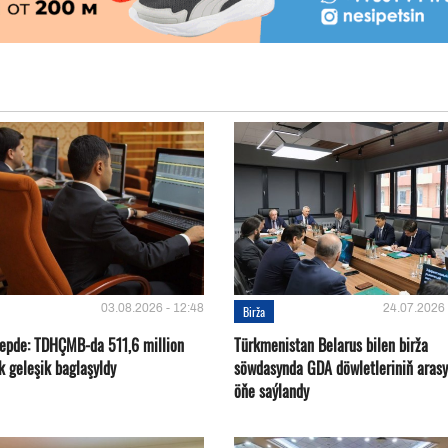
03.08.2026 - 12:48
24.07.2026 
Birža
 hepde: TDHÇMB-da 511,6 million
Türkmenistan Belarus bilen birža
k geleşik baglaşyldy
söwdasynda GDA döwletleriniň aras
öňe saýlandy