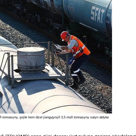
 tonnasyny, şeýle hem dizel ýangyjynyň 3,5 müň tonnasyny satyn aldylar.