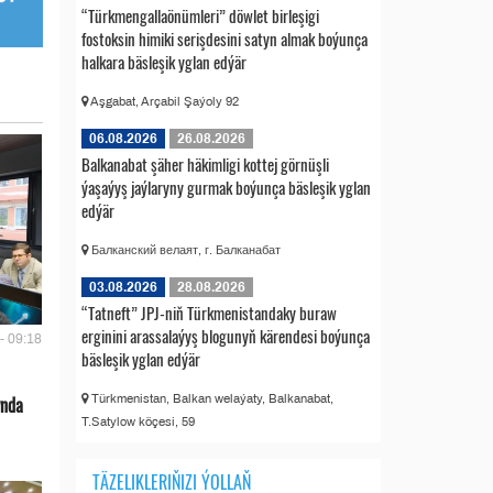
“Türkmengallaönümleri” döwlet birleşigi
fostoksin himiki serişdesini satyn almak boýunça
halkara bäsleşik yglan edýär
Aşgabat, Arçabil Şaýoly 92
06.08.2026
26.08.2026
Balkanabat şäher häkimligi kottej görnüşli
ýaşaýyş jaýlaryny gurmak boýunça bäsleşik yglan
edýär
Балканский велаят, г. Балканабат
03.08.2026
28.08.2026
“Tatneft” JPJ-niň Türkmenistandaky buraw
erginini arassalaýyş blogunyň kärendesi boýunça
- 09:18
bäsleşik yglan edýär
Türkmenistan, Balkan welaýaty, Balkanabat,
ynda
T.Satylow köçesi, 59
TÄZELIKLERIŇIZI ÝOLLAŇ