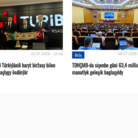
22.07.2026 - 15:49
08.07.2026 
Birža
Türkiýäniň haryt biržasy bilen
TDHÇMB-da sişenbe güni 63,4 milli
aşlygy ösdürýär
manatlyk geleşik baglaşyldy