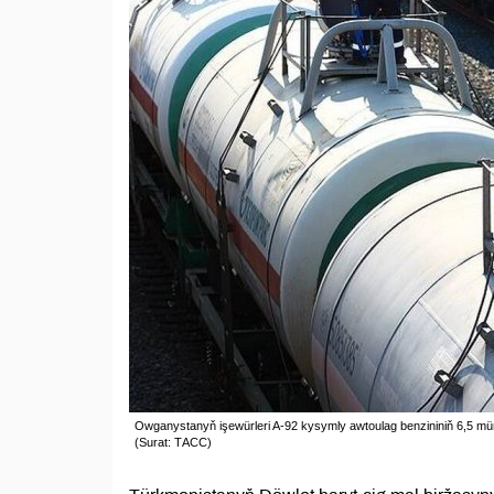
Owganystanyň işewürleri A-92 kysymly awtoulag benzininiň 6,5 müň
(Surat: ТАСС)