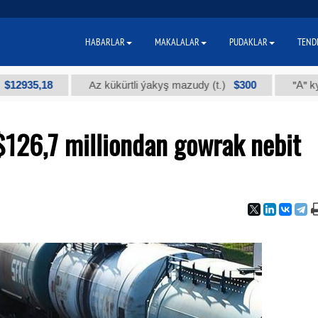
HABARLAR
MAKALALAR
PUDAKLAR
TEND
,18
$300
Az kükürtli ýakyş mazudy (t.)
"А" kysymly t
126,7 milliondan gowrak nebit