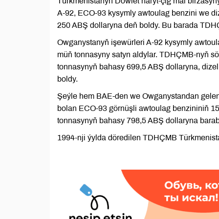
Türkmenistanyň Döwlet haryt-çig mal biržasy
A-92, ECO-93 kysymly awtoulag benzini we diz
250 ABŞ dollaryna deň boldy. Bu barada TDHÇ
Owganystanyň işewürleri A-92 kysymly awtoula
müň tonnasyny satyn aldylar. TDHÇMB-nyň söw
tonnasynyň bahasy 699,5 ABŞ dollaryna, dize
boldy.
Şeýle hem BAE-den we Owganystandan gelen t
bolan ECO-93 görnüşli awtoulag benzininiň 15
tonnasynyň bahasy 798,5 ABŞ dollaryna barab
1994-nji ýylda döredilen TDHÇMB Türkmenista