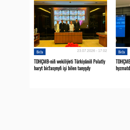
23.07.2026 - 17:02
Birža
Birža
TDHÇMB-niň wekiliýeti Türkiyäniň Polatly
TDHÇMB 
haryt biržasynyň işi bilen tanyşdy
hyzmatd