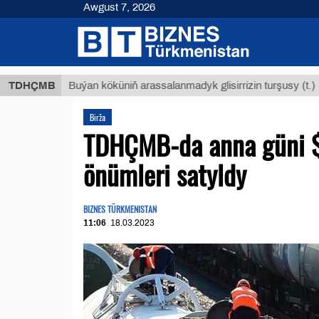
Awgust 7, 2026
$12935
TDHÇMB
Buýan köküniň arassalanmadyk glisirrizin turşusy (t.)
Birža
TDHÇMB-da anna güni $
önümleri satyldy
BIZNES TÜRKMENISTAN
11:06
18.03.2023