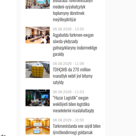
Buharada Türkmenistanyň
medeni-syýahatçylyk
toplumyny döretmek
meýilleşdirilýär
06.08.2026 - 13:50
Aşgabatda türkmen-owgan
söwda-ykdysady
gatnaşyklaryny ösdürmeklige
garaldy
06.08.2026 - 11:06
TDHÇMB-da 270 million
manatlyk nebit ýol bitumy
satyldy
06.08.2026 - 11:03
“Hazar Logistik” owgan
wekiliýeti bilen logistika
meselelerini maslahatlaşdy
06.08.2026 - 10:55
Türkmenistanda ene süýdi bilen
iýmitlendirmegi goldamak