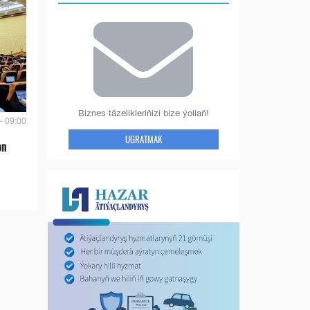
Biznes täzelikleriňizi bize ýollaň!
- 09:00
UGRATMAK
on