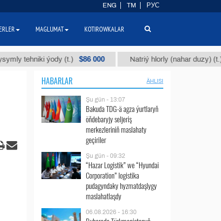
ENG
TM
РУС
ERLER
MAGLUMAT
KOTIROWKALAR
$86 000
$40
ehniki ýody (t.)
Natriý hlorly (nahar duzy) (t.)
HABARLAR
ÄHLISI
Şu gün - 13:07
Bakuda TDG-ä agza ýurtlaryň
öňdebaryjy seljeriş
merkezleriniň maslahaty
geçiriler
Şu gün - 09:32
“Hazar Logistik” we “Hyundai
Corporation” logistika
pudagyndaky hyzmatdaşlygy
maslahatlaşdy
06.08.2026 - 16:30