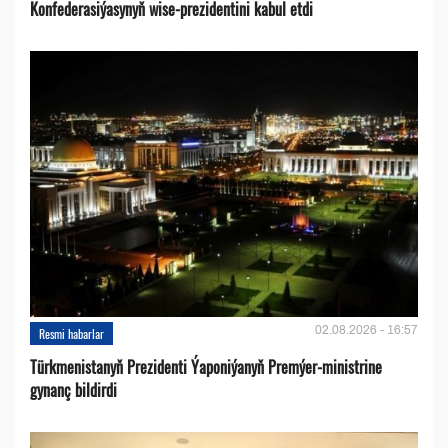
Konfederasiýasynyň wise-prezidentini kabul etdi
02.08.2026 - 16:57
Resmi habarlar
Türkmenistanyň Prezidenti Ýaponiýanyň Premýer-ministrine
gynanç bildirdi