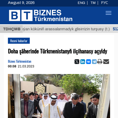
Awgust 9, 2026
ENG
TM
РУС
Toggl
navig
$12935,18
TDHÇMB
Buýan köküniň arassalanmadyk glisirrizin turşusy (t.)
Resmi habarlar
Doha şäherinde Türkmenistanyň ilçihanasy açyldy
Biznes Türkmenistan
00:08
21.03.2023