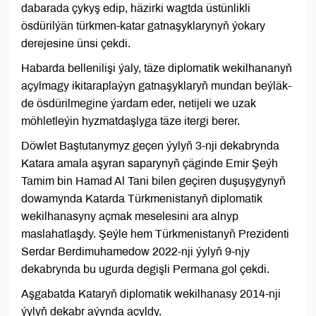
dabarada çykyş edip, häzirki wagtda üstünlikli
ösdürilýän türkmen-katar gatnaşyklarynyň ýokary
derejesine ünsi çekdi.
Habarda bellenilişi ýaly, täze diplomatik wekilhananyň
açylmagy ikitaraplaýyn gatnaşyklaryň mundan beýläk-
de ösdürilmegine ýardam eder, netijeli we uzak
möhletleýin hyzmatdaşlyga täze itergi berer.
Döwlet Baştutanymyz geçen ýylyň 3-nji dekabrynda
Katara amala aşyran saparynyň çäginde Emir Şeýh
Tamim bin Hamad Al Tani bilen geçiren duşuşygynyň
dowamynda Katarda Türkmenistanyň diplomatik
wekilhanasyny açmak meselesini ara alnyp
maslahatlaşdy. Şeýle hem Türkmenistanyň Prezidenti
Serdar Berdimuhamedow 2022-nji ýylyň 9-njy
dekabrynda bu ugurda degişli Permana gol çekdi.
Aşgabatda Kataryň diplomatik wekilhanasy 2014-nji
ýylyň dekabr aýynda açyldy.