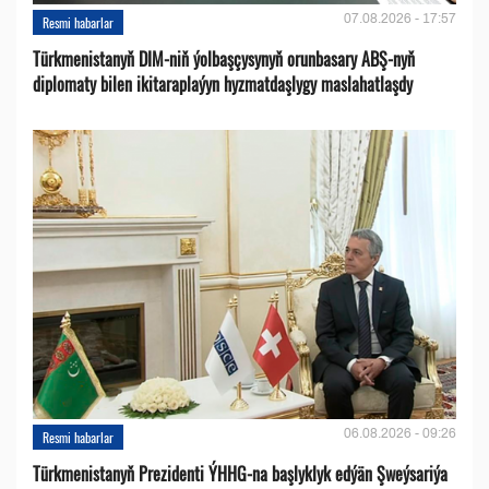
07.08.2026 - 17:57
Resmi habarlar
Türkmenistanyň DIM-niň ýolbaşçysynyň orunbasary ABŞ-nyň
diplomaty bilen ikitaraplaýyn hyzmatdaşlygy maslahatlaşdy
06.08.2026 - 09:26
Resmi habarlar
Türkmenistanyň Prezidenti ÝHHG-na başlyklyk edýän Şweýsariýa