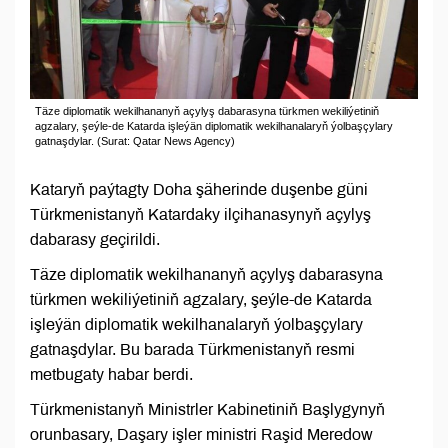
Täze diplomatik wekilhananyň açylyş dabarasyna türkmen wekiliýetiniň
agzalary, şeýle-de Katarda işleýän diplomatik wekilhanalaryň ýolbaşçylary
gatnaşdylar. (Surat: Qatar News Agency)
Kataryň paýtagty Doha şäherinde duşenbe güni
Türkmenistanyň Katardaky ilçihanasynyň açylyş
dabarasy geçirildi.
Täze diplomatik wekilhananyň açylyş dabarasyna
türkmen wekiliýetiniň agzalary, şeýle-de Katarda
işleýän diplomatik wekilhanalaryň ýolbaşçylary
gatnaşdylar. Bu barada Türkmenistanyň resmi
metbugaty habar berdi.
Türkmenistanyň Ministrler Kabinetiniň Başlygynyň
orunbasary, Daşary işler ministri Raşid Meredow