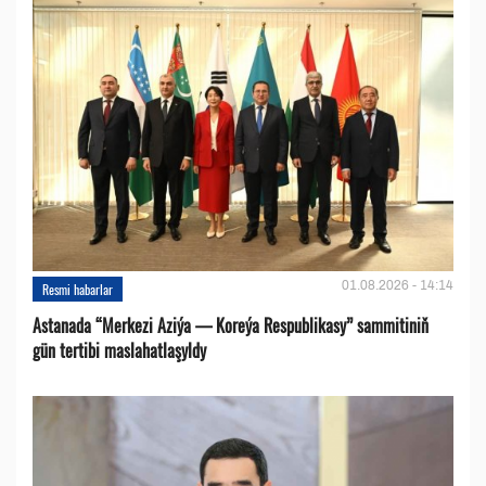
01.08.2026 - 14:14
Resmi habarlar
Astanada “Merkezi Aziýa — Koreýa Respublikasy” sammitiniň
gün tertibi maslahatlaşyldy