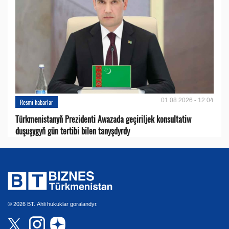
01.08.2026 - 12:04
Resmi habarlar
Türkmenistanyň Prezidenti Awazada geçiriljek konsultatiw
duşuşygyň gün tertibi bilen tanyşdyrdy
© 2026 BT. Ähli hukuklar goralandyr.