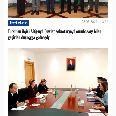
08.08.2026 - 13:21
Resmi habarlar
Türkmen ilçisi ABŞ-nyň Döwlet sekretarynyň orunbasary bilen
geçirlen duşuşyga gatnaşdy